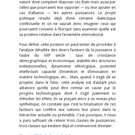
nature dont comptent disposer ces États mais aussi par
celles que pourraient leur opposer — ou leur ajouter en
cas d’alliance — les autres puissances. Le projet
politique résulte déjà d’une certaine dialectique
conflictuelle et on ne saurait donc imaginer ceux qui
pourraient convenir à l’Europe sans examiner quelle est
sa position relative dans l’ensemble international.
Pour définir cette position on peut tenter de procéder à
l’analyse détaillée des divers facteurs de la puissance à
e
l’aube du XXI
siècle : taux de croissance
démographique et économique, stabilité des structures
institutionnelles, dynamisme idéologique, potentiel
intellectuel, capacité d’invention et d’innovation en
matière technologique, etc… Mais, quand il s’agit de se
projeter dans le futur, cette analyse est d’autant plus
aléatoire qu’elle peut être remise en cause par le
progrès technologique dont il s’agit justement ici
d’étudier les effets. En se plaçant alors à un niveau plus
synthétique, on constate que c’est la totalisation de ces
facteurs qui confère aux nations leur place dans la
hiérarchie actuelle ou prévisible. C’est pourquoi, il nous
a paru suffisant de retenir trois classes de puissances,
trois classes qui existent déjà et continueront d’exister :