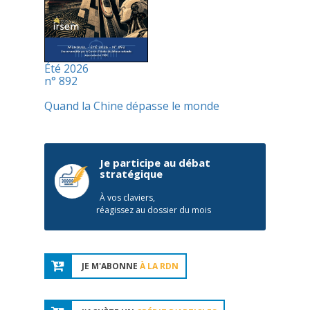
Été 2026
n° 892
Quand la Chine dépasse le monde
Je participe au débat
stratégique
À vos claviers,
réagissez au dossier du mois
JE M'ABONNE
À LA RDN