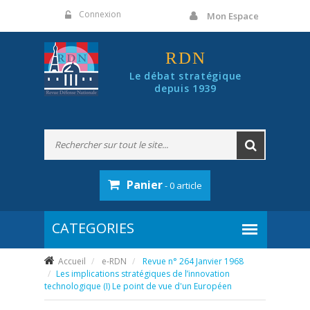
Panneau de gestion des cookies
Connexion
Mon Espace
RDN
Le débat stratégique
depuis 1939
Panier
- 0 article
Accueil
e-RDN
Revue n° 264 Janvier 1968
Les implications stratégiques de l’innovation
technologique (I) Le point de vue d'un Européen