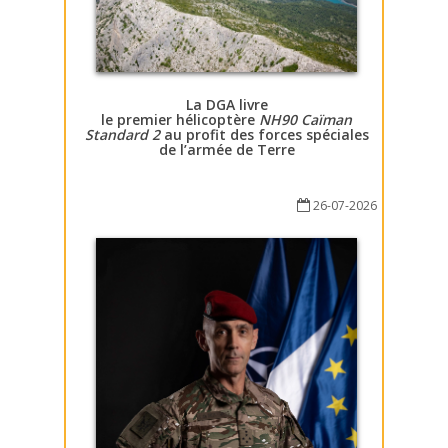
La DGA livre
le premier hélicoptère
NH90 Caïman
Standard 2
au profit des forces spéciales
de l’armée de Terre
26-07-2026