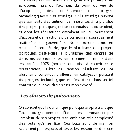
Il ne s’agit pas d’un point de vue général exprimé par un
Européen, mais de l’examen, du point de vue de
(1)
l’Europe
, des conséquences des progrès
technologiques sur sa stratégie. Or la stratégie n’existe
que par suite des antinomies inhérentes à la pluralité
des projets politiques, qui se reconnaissent ou se nient,
et dont les réalisations entraînent un jeu permanent
d’actions et de réactions plus ou moins rigoureusement
maîtrisées et gouvernées. Nous posons donc en
postulat à cette étude, que le pluralisme des projets
politiques, c’est-à-dire le pluralisme des centres de
décisions autonomes, est une donnée, au moins dans
les années 1975 (horizon que vise à couvrir cette
présentation). L’état de tension résultant de ce
pluralisme constitue, d’ailleurs, un catalyseur puissant
du progrès technologique et c’est donc dans un tel
contexte que je voudrais situer mon exposé.
Les classes de puissances
On conçoit que la dynamique politique propre à chaque
État — ou groupement d’États — est commandée par
l’ampleur de ses projets, par l’ambition et la complexité
des buts qu’il se fixe. Ces buts sont définis non
seulement par les possibilités et les ressources de toute