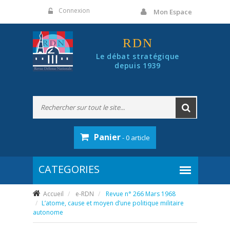
Panneau de gestion des cookies
Connexion
Mon Espace
RDN
Le débat stratégique
depuis 1939
Panier
- 0 article
Accueil
e-RDN
Revue n° 266 Mars 1968
L’atome, cause et moyen d’une politique militaire
autonome