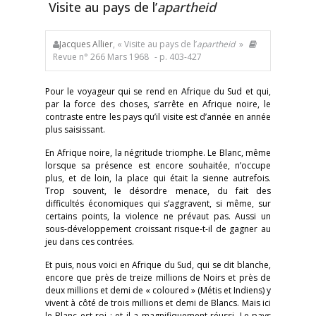
Visite au pays de l’
apartheid
Jacques Allier
, « Visite au pays de l’
apartheid
»
Revue n° 266 Mars 1968
- p. 403-427
Pour le voyageur qui se rend en Afrique du Sud et qui,
par la force des choses, s’arrête en Afrique noire, le
contraste entre les pays qu’il visite est d’année en année
plus saisissant.
En Afrique noire, la négritude triomphe. Le Blanc, même
lorsque sa présence est encore souhaitée, n’occupe
plus, et de loin, la place qui était la sienne autrefois.
Trop souvent, le désordre menace, du fait des
difficultés économiques qui s’aggravent, si même, sur
certains points, la violence ne prévaut pas. Aussi un
sous-développement croissant risque-t-il de gagner au
jeu dans ces contrées.
Et puis, nous voici en Afrique du Sud, qui se dit blanche,
encore que près de treize millions de Noirs et près de
deux millions et demi de « coloured » (Métis et Indiens) y
vivent à côté de trois millions et demi de Blancs. Mais ici
le Blanc est roi ; et il a magnifiquement réussi. Le pays