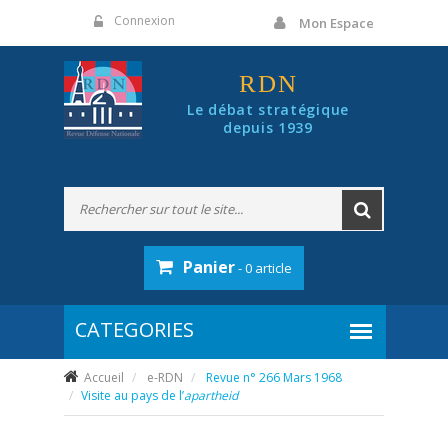
Panneau de gestion des cookies
Connexion
Mon Espace
RDN
Le débat stratégique
depuis 1939
Panier
- 0 article
Accueil
e-RDN
Revue n° 266 Mars 1968
Visite au pays de l’
apartheid