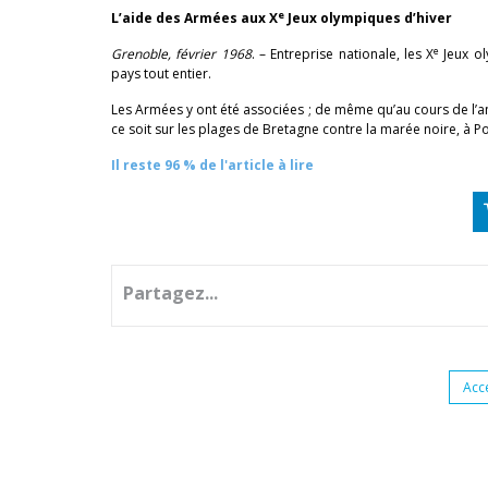
e
L’aide des Armées aux X
Jeux olympiques d’hiver
e
Grenoble, février 1968
. – Entreprise nationale, les X
Jeux ol
pays tout entier.
Les Armées y ont été associées ; de même qu’au cours de l’an
ce soit sur les plages de Bretagne contre la marée noire, à 
Il reste 96 % de l'article à lire
Partagez...
Acc