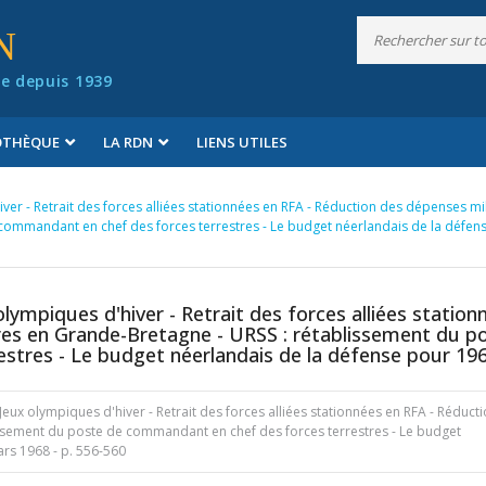
N
e depuis 1939
IOTHÈQUE
LA RDN
LIENS UTILES
ver - Retrait des forces alliées stationnées en RFA - Réduction des dépenses mil
commandant en chef des forces terrestres - Le budget néerlandais de la défen
lympiques d'hiver - Retrait des forces alliées station
res en Grande-Bretagne - URSS : rétablissement du p
stres - Le budget néerlandais de la défense pour 19
Jeux olympiques d'hiver - Retrait des forces alliées stationnées en RFA - Réduct
issement du poste de commandant en chef des forces terrestres - Le budget
ars 1968
- p. 556-560