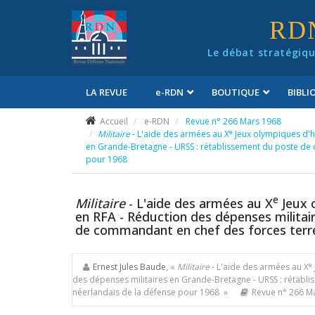
Panneau de gestion des cookies
RD
Le débat stratégiqu
LA REVUE
e
-RDN
BOUTIQUE
BIBL
Conditions générales de vente
Accueil
e-RDN
Revue n° 266 Mars 1968
e
Militaire
- L'aide des armées au X
Jeux olympiques d'hi
en Grande-Bretagne - URSS : rétablissement du poste de 
pour 1968
e
Militaire
- L'aide des armées au X
Jeux o
en RFA - Réduction des dépenses militai
de commandant en chef des forces terre
e
Ernest Jules Baude
, «
Militaire
- L'aide des armées au X
des dépenses militaires en Grande-Bretagne - URSS : rétabl
néerlandais de la défense pour 1968 »
Revue n° 266 M