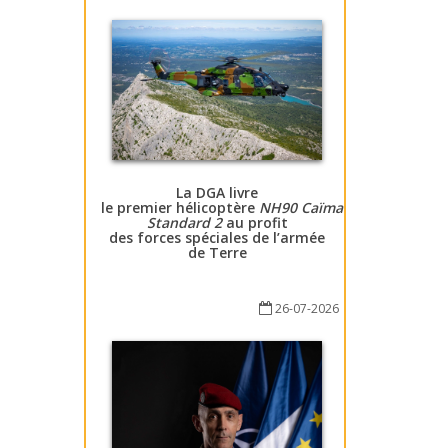
La DGA livre
le premier hélicoptère
NH90 Caïman
Standard 2
au profit
des forces spéciales de l’armée
de Terre
26-07-2026