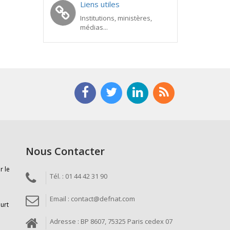
Liens utiles
Institutions, ministères,
médias...
Nous Contacter
r le
Tél. : 01 44 42 31 90
Email : contact@defnat.com
ourt
Adresse : BP 8607, 75325 Paris cedex 07