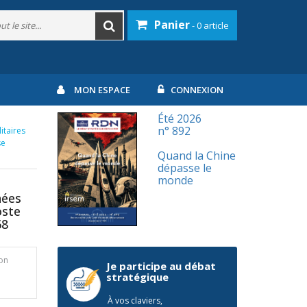
Panier
- 0 article
MON ESPACE
CONNEXION
Été 2026
n° 892
itaires
se
Quand la Chine
dépasse le
monde
nées
oste
68
ion
Je participe au débat
stratégique
À vos claviers,