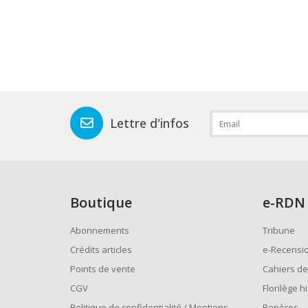
Lettre d'infos
Boutique
e
-RDN
Abonnements
Tribune
Crédits articles
e-Recensi
Points de vente
Cahiers de
CGV
Florilège h
Politique de confidentialité / Mentions
Repères