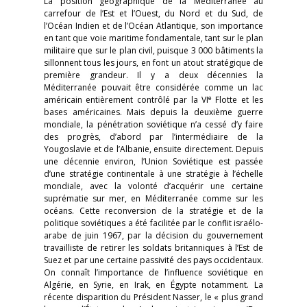
La position géographique de la Méditerranée au
carrefour de l’Est et l’Ouest, du Nord et du Sud, de
l’Océan Indien et de l’Océan Atlantique, son importance
en tant que voie maritime fondamentale, tant sur le plan
militaire que sur le plan civil, puisque 3 000 bâtiments la
sillonnent tous les jours, en font un atout stratégique de
première grandeur. Il y a deux décennies la
Méditerranée pouvait être considérée comme un lac
e
américain entièrement contrôlé par la VI
Flotte et les
bases américaines. Mais depuis la deuxième guerre
mondiale, la pénétration soviétique n’a cessé d’y faire
des progrès, d’abord par l’intermédiaire de la
Yougoslavie et de l’Albanie, ensuite directement. Depuis
une décennie environ, l’Union Soviétique est passée
d’une stratégie continentale à une stratégie à l’échelle
mondiale, avec la volonté d’acquérir une certaine
suprématie sur mer, en Méditerranée comme sur les
océans. Cette reconversion de la stratégie et de la
politique soviétiques a été facilitée par le conflit israélo-
arabe de juin 1967, par la décision du gouvernement
travailliste de retirer les soldats britanniques à l’Est de
Suez et par une certaine passivité des pays occidentaux.
On connaît l’importance de l’influence soviétique en
Algérie, en Syrie, en Irak, en Égypte notamment. La
récente disparition du Président Nasser, le « plus grand