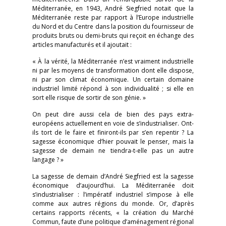
Méditerranée, en 1943, André Siegfried notait que la
Méditerranée reste par rapport à l’Europe industrielle
du Nord et du Centre dans la position du fournisseur de
produits bruts ou demi-bruts qui reçoit en échange des
articles manufacturés et il ajoutait :
« À la vérité, la Méditerranée n’est vraiment industrielle
ni par les moyens de transformation dont elle dispose,
ni par son climat économique. Un certain domaine
industriel limité répond à son individualité ; si elle en
sort elle risque de sortir de son génie. »
On peut dire aussi cela de bien des pays extra-
européens actuellement en voie de s’industrialiser. Ont-
ils tort de le faire et finiront-ils par s’en repentir ? La
sagesse économique d’hier pouvait le penser, mais la
sagesse de demain ne tiendra-t-elle pas un autre
langage ? »
La sagesse de demain d’André Siegfried est la sagesse
économique d’aujourd’hui. La Méditerranée doit
s’industrialiser : l’impératif industriel s’impose à elle
comme aux autres régions du monde. Or, d’après
certains rapports récents, « la création du Marché
Commun, faute d’une politique d’aménagement régional