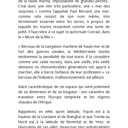
de la faune marine, impossibilité de grandes pêches…
C’est donc une mer très particulière, une « mer des
surprises » comme l’appelait Paul Morand, une mer,
comme cela ressort de son nom même, très
étroitement enserrée entre les terres, à propos de
laquelle les marins ressentent comme une sorte de
piété. Il faut relire à ce sujet ce qu’écrivait Conrad, dans
le « Miroir de la Mer » :
« Berceau de la navigation maritime de haute mer et de
l’art des guerres navales, la Méditerranée touche
tendrement la sensibilité de tout marin. Il la considère
comme une vaste nursery, dans une vieille, très vieille
demeure où d’innombrables générations ont appris à
marcher, elle a bercé l’enfance de leur profession ». Le
berceau de l’industrie, malheureusement, est ailleurs.
Autre caractéristique de cet espace qui vient justement
de sa dimension et de sa longueur : son caractère de
transition entre l’Europe tempérée et les régions
chaudes de l’Afrique.
Rappelons, en effet, qu’en latitude, Tripoli est à la
hauteur de la Louisiane et de Shanghaï et que Trieste au
Nord est à la latitude de Montréal et de Yeso, et
l’évocation de ces villes, beaucoup plus industrialisées