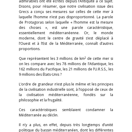
admirables ont été écrites depuis l’Antiquité à ce sujet.
Disons, pour résumer, que notre civilisation issue des
Grecs a conçu ses mesures sur celles de cette mer à
laquelle l’homme n’est pas disproportionné. La parole
de Protagoras selon laquelle « l’homme est la mesure
des choses », est une parole caractéristique,
essentiellement méditerranéenne. Or, le monde
moderne, dont le centre de gravité s’est déplacé à
l’Ouest et à l’Est de la Méditerranée, connaît d’autres
proportions.
2
Que représentent les 3 millions de km
de cette mer si
on les compare avec les 78 millions de l’Atlantique, les
162 millions du Pacifique, les 21 millions de l’U.R.S.S., les
9 millions des États-Unis ?
L’ordre de grandeur n’est plus le même et les principes
de la civilisation industrielle sont, à l’opposé de ceux de
la civilisation méditerranéenne, fondés sur la
philosophie et la frugalité.
Ces caractéristiques semblaient condamner la
Méditerranée au déclin.
Il n’y a plus, en effet, depuis très longtemps d’unité
politique du bassin méditerranéen, dont les différentes