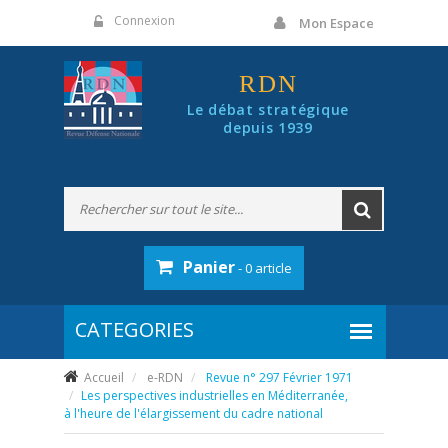
Panneau de gestion des cookies
Connexion
Mon Espace
RDN
Le débat stratégique
depuis 1939
Panier
- 0 article
Accueil
e-RDN
Revue n° 297 Février 1971
Les perspectives industrielles en Méditerranée,
à l'heure de l'élargissement du cadre national