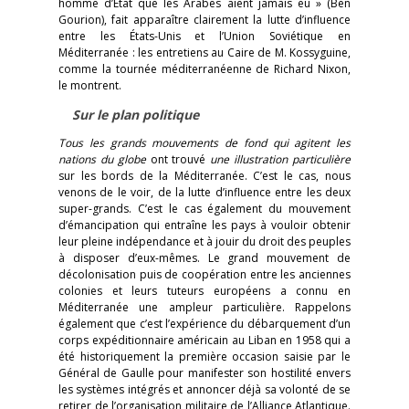
homme d’État que les Arabes aient jamais eu » (Ben
Gourion), fait apparaître clairement la lutte d’influence
entre les États-Unis et l’Union Soviétique en
Méditerranée : les entretiens au Caire de M. Kossyguine,
comme la tournée méditerranéenne de Richard Nixon,
le montrent.
Sur le plan politique
Tous les grands mouvements de fond qui agitent les
nations du globe
ont trouvé
une illustration particulière
sur les bords de la Méditerranée. C’est le cas, nous
venons de le voir, de la lutte d’influence entre les deux
super-grands. C’est le cas également du mouvement
d’émancipation qui entraîne les pays à vouloir obtenir
leur pleine indépendance et à jouir du droit des peuples
à disposer d’eux-mêmes. Le grand mouvement de
décolonisation puis de coopération entre les anciennes
colonies et leurs tuteurs européens a connu en
Méditerranée une ampleur particulière. Rappelons
également que c’est l’expérience du débarquement d’un
corps expéditionnaire américain au Liban en 1958 qui a
été historiquement la première occasion saisie par le
Général de Gaulle pour manifester son hostilité envers
les systèmes intégrés et annoncer déjà sa volonté de se
retirer de l’organisation militaire de l’Alliance Atlantique.