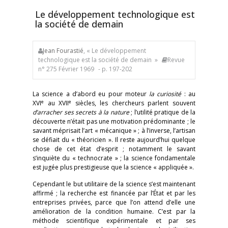
Le développement technologique est
la société de demain
Jean Fourastié
, « Le développement
technologique est la société de demain »
Revue
n° 275 Février 1969
- p. 197-202
La science a d’abord eu pour moteur
la curiosité
: au
e
e
XVI
au XVII
siècles, les chercheurs parlent souvent
d’arracher ses secrets à la nature
; l’utilité pratique de la
découverte n’était pas une motivation prédominante ; le
savant méprisait l’art « mécanique » ; à l’inverse, l’artisan
se défiait du « théoricien ». Il reste aujourd’hui quelque
chose de cet état d’esprit ; notamment le savant
s’inquiète du « technocrate » ; la science fondamentale
est jugée plus prestigieuse que la science « appliquée ».
Cependant le but utilitaire de la science s’est maintenant
affirmé ; la recherche est financée par l’État et par les
entreprises privées, parce que l’on attend d’elle une
amélioration de la condition humaine. C’est par la
méthode scientifique expérimentale et par ses