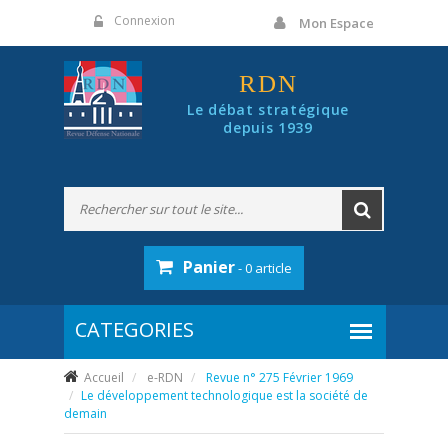
Panneau de gestion des cookies
Connexion
Mon Espace
RDN
Le débat stratégique
depuis 1939
Panier
- 0 article
Accueil
e-RDN
Revue n° 275 Février 1969
Le développement technologique est la société de
demain