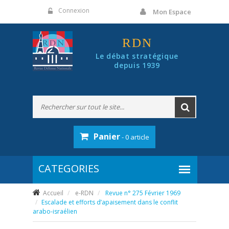
Panneau de gestion des cookies
Connexion
Mon Espace
RDN
Le débat stratégique
depuis 1939
Panier
- 0 article
Accueil
e-RDN
Revue n° 275 Février 1969
Escalade et efforts d’apaisement dans le conflit
arabo-israélien