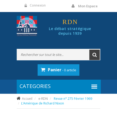
Panneau de gestion des cookies
Connexion
Mon Espace
RDN
Le débat stratégique
depuis 1939
Panier
- 0 article
Accueil
e-RDN
Revue n° 275 Février 1969
L’Amérique de Richard Nixon