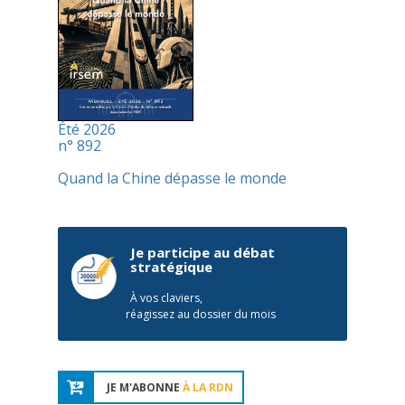
Été 2026
n° 892
Quand la Chine dépasse le monde
Je participe au débat
stratégique
À vos claviers,
réagissez au dossier du mois
JE M'ABONNE
À LA RDN