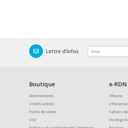
Lettre d'infos
Boutique
e
-RDN
Abonnements
Tribune
Crédits articles
e-Recensi
Points de vente
Cahiers de
CGV
Florilège h
Politique de confidentialité / Mentions
Repères