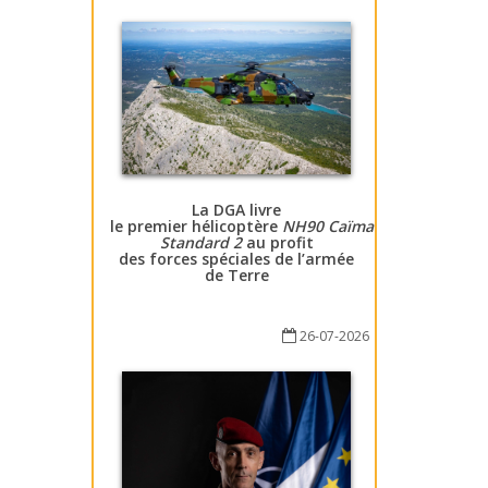
La DGA livre
le premier hélicoptère
NH90 Caïman
Standard 2
au profit
des forces spéciales de l’armée
de Terre
26-07-2026