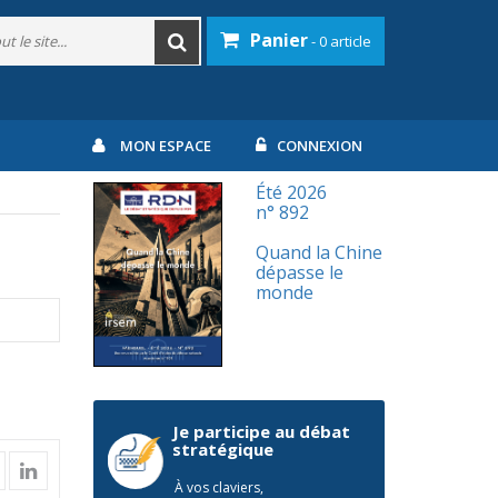
Panier
- 0 article
MON ESPACE
CONNEXION
Été 2026
n° 892
Quand la Chine
dépasse le
monde
Je participe au débat
stratégique
À vos claviers,