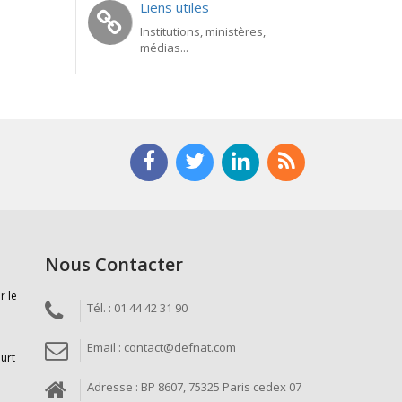
Liens utiles
Institutions, ministères,
médias...
Nous Contacter
r le
Tél. : 01 44 42 31 90
Email : contact@defnat.com
ourt
Adresse : BP 8607, 75325 Paris cedex 07