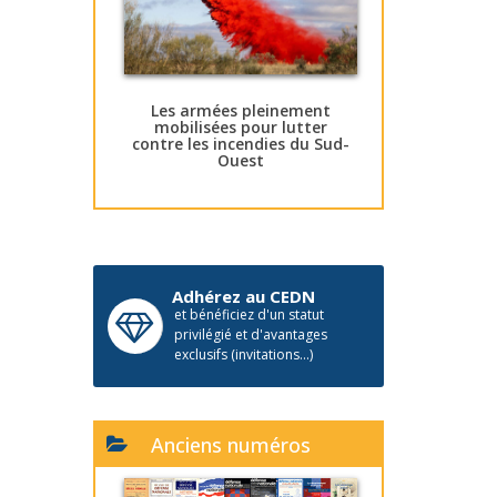
Les armées pleinement
mobilisées pour lutter
contre les incendies du Sud-
Ouest
Adhérez au CEDN
et bénéficiez d'un statut
privilégié et d'avantages
exclusifs (invitations...)
Anciens numéros