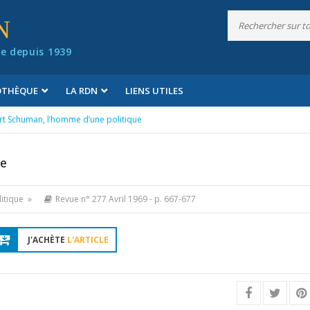
N
e depuis 1939
IOTHÈQUE
LA RDN
LIENS UTILES
t Schuman, l’homme d’une politique
ue
itique »
Revue n° 277 Avril 1969
- p. 667-677
J'ACHÈTE
L'ARTICLE