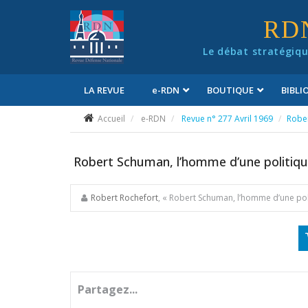
Panneau de gestion des cookies
RD
Le débat stratégiqu
LA REVUE
e
-RDN
BOUTIQUE
BIBL
Conditions générales de vente
Accueil
e-RDN
Revue n° 277 Avril 1969
Rober
Robert Schuman, l’homme d’une politiq
Robert Rochefort
, « Robert Schuman, l’homme d’une pol
Partagez...