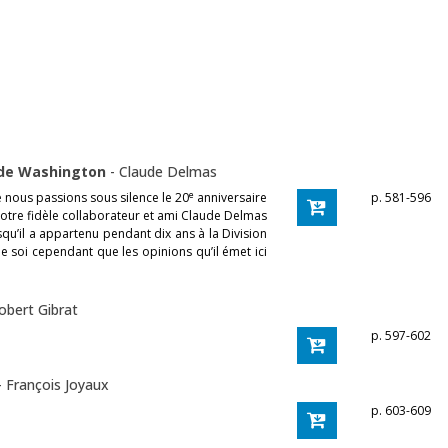
é de Washington
-
Claude Delmas
e
 nous passions sous silence le 20
anniversaire
p. 581-596
notre fidèle collaborateur et ami Claude Delmas
uisqu’il a appartenu pendant dix ans à la Division
 de soi cependant que les opinions qu’il émet ici
obert Gibrat
p. 597-602
-
François Joyaux
p. 603-609