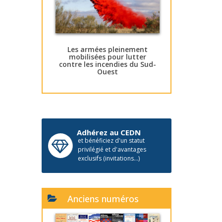
Les armées pleinement
mobilisées pour lutter
contre les incendies du Sud-
Ouest
Adhérez au CEDN
et bénéficiez d'un statut
privilégié et d'avantages
exclusifs (invitations...)
Anciens numéros