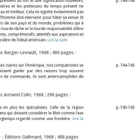
prennent un ton et une signification nouvelles,
p. 744-744
misères et les petitesses du temps présent ne
u et meilleur. Cela ne signifie évidemment pas
: l’homme doit intervenir pour hâter sa venue. Et
es de son pays et du monde, problèmes qui à
 lourde tâche et la lourde responsabilité d’être
nts, compréhensifs, attentifs aux aspirations et
raître de l’idéal américain.
Lire la suite
ns Berger-Levrault, 1968 ; 400 pages -
s claires sur l’Amérique, nos compatriotes se
p. 744-745
aissent guider par des raisons trop souvent
es de commande, ils sont américanophiles de
ns Armand Colin, 1968 ; 296 pages -
n plus les spécialistes. Celle de la région
p. 745-745
éens qui doivent considérer le Rhin comme l’axe
i longtemps regardé comme une frontière.
Lire la
; Éditions Gallimard, 1968 ; 488 pages