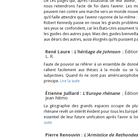
De ces pages qui, après l’assassinat de leur auteur, 
nous retiendrons l’acte de foi dans l’avenir. Les 
peuvent rien contre une marche vers un monde nouvea
qu’il faille attendre que l’avenir rayonne de lui-même 
Robert Kennedy passe en revue les grands problèm
ses yeux se confondent, car les États-Unis assument la
les guides des autres pays. Mais des guides bienveilla
aux désirs des autres, aussi éloignés qu’ils puissent pa
René Laure :
L’héritage de Johnson
; Éditio
L. R.
Faute de pouvoir se référer à un ensemble de donnée
rallient facilement aux thèses à la mode ou se l
subjectives. Quand ils ne sont pas américanophob
principe.
Lire la suite
Étienne Juillard :
L’Europe rhénane
; Éditio
Jean Némo
La géographie des grands espaces occupe de plus e
rhénane revêt un intérêt évident pour tous les Europ
essentiel de leur future unification après l’avoir s
suite
Pierre Renouvin :
L’Armistice de Rethondes