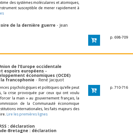
 intime des systèmes moléculaires et atomiques,
’instrument susceptible de mener rapidement à
nes
toire de la dernière guerre
-
Jean
p. 698-709
'Union de l'Europe occidentale
 et espoirs européens -
éveloppement économiques (OCDE)
e la francophonie
-
René Jacquot
ences psychologiques et politiques qu’elle peut
p. 710-716
s, la crise provoquée par ceux qui ont voulu
« forcer la main » au gouvernement français, la
Commission de la Communauté économique
stitutions internationales, les faits majeurs des
ire.
Lire les premières lignes
URSS : déclaration
ande-Bretagne : déclaration