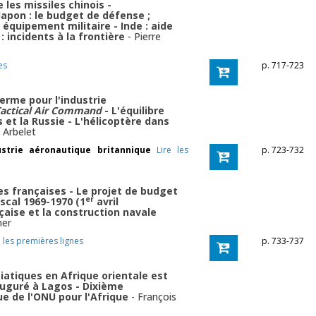
 les missiles chinois -
Japon : le budget de défense ;
 équipement militaire - Inde : aide
: incidents à la frontière
-
Pierre
es
p. 717-723
erme pour l'industrie
actical Air Command
- L'équilibre
 et la Russie - L'hélicoptère dans
. Arbelet
strie aéronautique britannique
Lire les
p. 723-732
res françaises - Le projet de budget
er
iscal 1969-1970 (1
avril
çaise et la construction navale
ner
e les premières lignes
p. 733-737
iatiques en Afrique orientale est
auguré à Lagos - Dixième
e de l'ONU pour l'Afrique
-
François