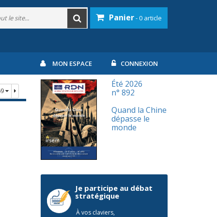
Panier
- 0 article
MON ESPACE
CONNEXION
Été 2026
69
n° 892
Quand la Chine
dépasse le
monde
Je participe au débat
stratégique
À vos claviers,