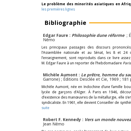
Le problème des minorités asiatiques en Afriq
les premières lignes
Bibliographie
Edgar Faure :
Philosophie dune réforme
; 
Némo
Les principaux passages des discours prononcés 
l’Assemblée nationale et au Sénat, les 8 et 2
l’enseignement, sont reproduits dans ce livre assez 
M. Edgar Faure à un reporter de l’hebdomadaire
Pari
Michèle Aumont :
Le prêtre, homme du sa
Garrone) ; Éditions Desclée et Cie, 1969 ; 181
Michèle Aumont, née en Indochine d’une famille bou
lycée de garçons d’Alger. À Paris en 1946, découv
d’existence des manœuvres de la métallurgie, elle s’e
syndicaliste. En 1961, elle devient Conseiller de syn
suite
Robert F. Kennedy :
Vers un monde nouve
Jean Némo