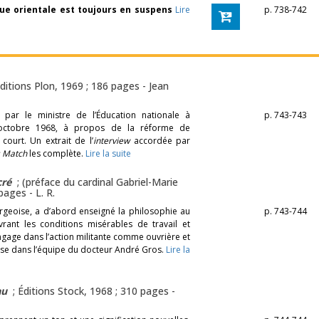
ue orientale est toujours en suspens
Lire
p. 738-742
Éditions Plon, 1969 ; 186 pages -
Jean
par le ministre de l’Éducation nationale à
p. 743-743
4 octobre 1968, à propos de la réforme de
court. Un extrait de l’
interview
accordée par
s Match
les complète.
Lire la suite
cré
; (préface du cardinal Gabriel-Marie
 pages -
L. R.
rgeoise, a d’abord enseigné la philosophie au
p. 743-744
rant les conditions misérables de travail et
ngage dans l’action militante comme ouvrière et
thèse dans l’équipe du docteur André Gros.
Lire la
au
; Éditions Stock, 1968 ; 310 pages -