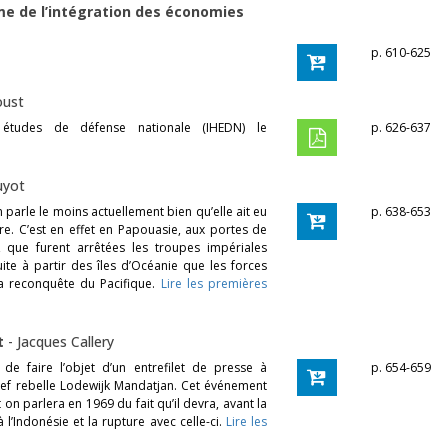
e de l’intégration des économies
p. 610-625
oust
 études de défense nationale (IHEDN) le
p. 626-637
uyot
 parle le moins actuellement bien qu’elle ait eu
p. 638-653
re. C’est en effet en Papouasie, aux portes de
 que furent arrêtées les troupes impériales
ite à partir des îles d’Océanie que les forces
la reconquête du Pacifique.
Lire les premières
at
-
Jacques Callery
t de faire l’objet d’un entrefilet de presse à
p. 654-659
chef rebelle Lodewijk Mandatjan. Cet événement
 on parlera en 1969 du fait qu’il devra, avant la
à l’Indonésie et la rupture avec celle-ci.
Lire les