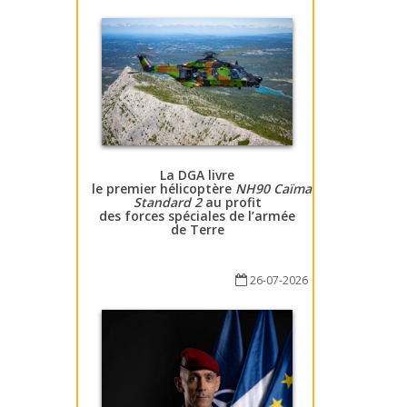
La DGA livre
le premier hélicoptère
NH90 Caïman
Standard 2
au profit
des forces spéciales de l’armée
de Terre
26-07-2026