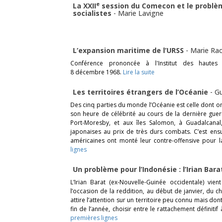
e
La XXII
session du Comecon et le problèm
socialistes
-
Marie Lavigne
L’expansion maritime de l’URSS
-
Marie Ra
Conférence prononcée à l'Institut des hautes
8 décembre 1968.
Lire la suite
Les territoires étrangers de l’Océanie
-
G
Des cinq parties du monde l’Océanie est celle dont on
son heure de célébrité au cours de la dernière guer
Port-Moresby, et aux îles Salomon, à Guadalcanal,
japonaises au prix de très durs combats. C’est ensu
américaines ont monté leur contre-offensive pour 
lignes
Un problème pour l’Indonésie : l’Irian Bar
L’Irian Barat (ex-Nouvelle-Guinée occidentale) vien
l’occasion de la reddition, au début de janvier, du 
attire l’attention sur un territoire peu connu mais dont
fin de l’année, choisir entre le rattachement définitif 
premières lignes