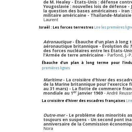
de M. Healey - États-Unis : défense contre
Yougoslavie : nouvelles lois de défense - 
la question des bases américaines - Iran :
militaire américaine - Thaïlande-Malaisie 
Laurent
Israël : Les forces terrestres
Lire les premières lign
Aéronautique
- Ébauche d'un plan à long t
aéronautique britannique - Évolution du
T
des forces nucléaires entre les États-Unis
l'Armée de terre américaine
-
Parfond
,
J.-P
Ébauche d’un plan à long terme pour l’indu
premières lignes
Maritime
- La croisière d'hiver des escad
de la Marine britannique pour l'exercice f
au 31 mars) - La flotte de commerce fran
er
mondiale au 1
janvier 1969
-
André Reuss
La croisière d’hiver des escadres françaises
Lir
Outre-mer
- Le problème des minorités as
toujours en suspens - Un second pont in
anniversaire de la Commission économiqu
Nora