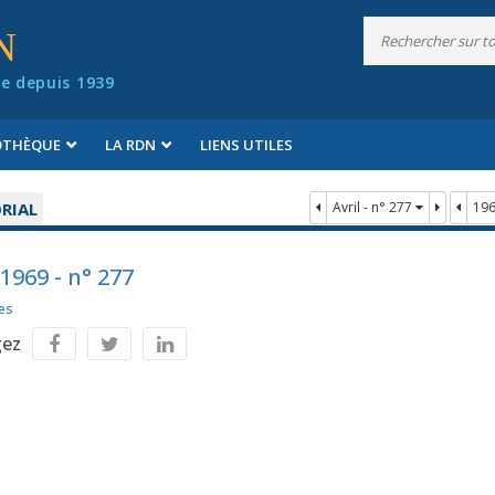
N
e depuis 1939
IOTHÈQUE
LA RDN
LIENS UTILES
RIAL
Avril - n° 277
19
 1969 - n° 277
es
gez