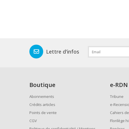
Lettre d'infos
Boutique
e
-RDN
Abonnements
Tribune
Crédits articles
e-Recensi
Points de vente
Cahiers de
CGV
Florilège h
Politique de confidentialité / Mentions
Repères