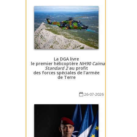
La DGA livre
le premier hélicoptère
NH90 Caïman
Standard 2
au profit
des forces spéciales de l’armée
de Terre
26-07-2026