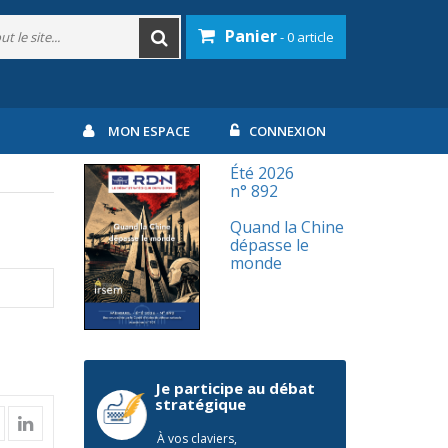
Panier
- 0 article
MON ESPACE
CONNEXION
Été 2026
n° 892
Quand la Chine
dépasse le
monde
Je participe au débat
stratégique
À vos claviers,