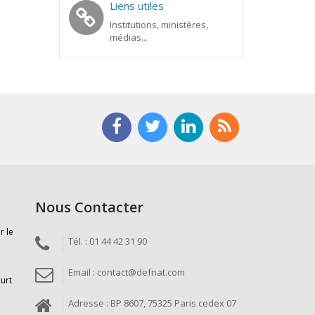
Liens utiles
Institutions, ministères,
médias...
Nous Contacter
r le
Tél. : 01 44 42 31 90
Email : contact@defnat.com
ourt
Adresse : BP 8607, 75325 Paris cedex 07