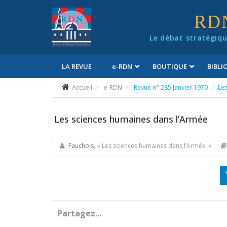
Panneau de gestion des cookies
RD
Le débat stratégiqu
LA REVUE
e
-RDN
BOUTIQUE
BIBL
Conditions générales de vente
Accueil
e-RDN
Revue n° 285 Janvier 1970
Le
Les sciences humaines dans l’Armée
Fauchois
, « Les sciences humaines dans l’Armée »
Partagez...