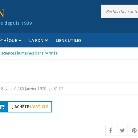
N
e depuis 1939
IOTHÈQUE
LA RDN
LIENS UTILES
s sciences humaines dans l’Armée
Revue n° 285 Janvier 1970
- p. 81-92
J'ACHÈTE
L'ARTICLE