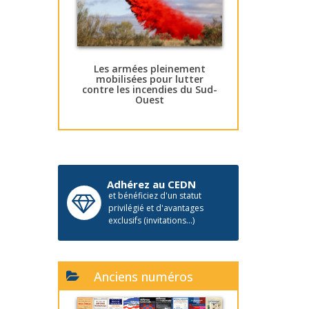
Les armées pleinement
mobilisées pour lutter
contre les incendies du Sud-
Ouest
Adhérez au CEDN
et bénéficiez d'un statut
privilégié et d'avantages
exclusifs (invitations...)
Anciens numéros