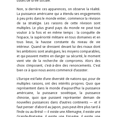
bases de la vie sociale.
Non, si derrière ces apparences, on observe la réalité.
La puissance américaine qui a étendu ses engagements
à peu près dans le monde entier, commence la révision
de sa stratégie. Les raisons de cette révision sont
multiples. Le plus grand pays du monde ne peut tout
vouloir à la fois et en même temps : la conquête de
l’espace, la supériorité militaire en tous domaines et en
tous lieux, la hausse constante du niveau de vie
intérieur. Quand se dressent devant lui des rivaux dont
les ambitions sont analogues, les moyens comparables,
et qui peuvent mettre en danger sa sécurité, le moment
vient vite de la recherche de compromis. Alors des
choix s’imposent, c’est-à-dire des renoncements. C’est
bien ce à quoi nous avons commencé d’assister.
L’Europe est faite d’une diversité de nations qui, pour de
multiples raisons, ont des intérêts propres. Quoi que
représentent dans le monde d’aujourd’hui la puissance
américaine, la puissance soviétique, la puissance
chinoise, quoi que puissent représenter demain de
nouvelles puissances dans d’autres continents — et il
faut penser d’abord au Japon, puis peut-être plus tard à
l’Inde ou au Brésil — il existe une Allemagne, il existe une
Grande-Bretagne, il existe une Espagne, il existe une