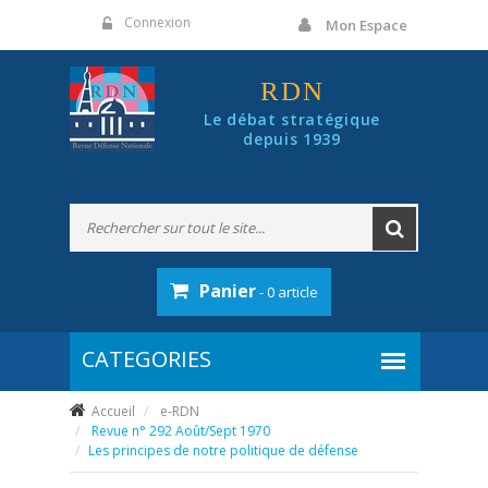
Panneau de gestion des cookies
Connexion
Mon Espace
RDN
Le débat stratégique
depuis 1939
Panier
- 0 article
Accueil
e-RDN
Revue n° 292 Août/Sept 1970
Les principes de notre politique de défense