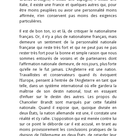
Italie, il existe une France et quelques autres qui, pour
être moins peuplées ou avoir une personnalité moins
affirmée, n’en conservent pas moins des exigences
particulières.
Il est de bon ton, ici et là, de critiquer le nationalisme
français. Or, il n’y a plus de nationalisme français, mais
demeure un sentiment de la personnalité nationale
française qui reste très fort et qui ne peut pas ne pas
rester très fort pour la bonne et simple raison que nous
sommes entourés de voisins et de partenaires dont
l’affirmation nationale demeure, de nos jours, plus forte
qu’elle ne le fut jamais. L’Angleterre est une nation.
Travaillistes et conservateurs quand ils évoquent
l’Europe, pensent à l’entrée de l’Angleterre en tant que
telle, dans un système international où elle gardera la
maîtrise de son destin national, tout en essayant
d’influer sur le destin des autres. Les propos du
Chancelier Brandt sont marqués par cette fatalité
nationale. Quand il expose que, quoique divisée en
deux États, la nation allemande est une, il constate une
réalité et s’y rallie. L’opposition qui est menée contre lui
sur ce point le déborde car il est accusé, en tirant au
moins provisoirement les conclusions pratiques de la
division de l’Allemagne en deux États, de retarder leur