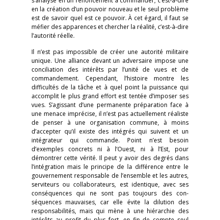
s’analyse en un renoncement à commander, c’est-à-dire
en la création d’un pouvoir nouveau et le seul problème
est de savoir quel est ce pouvoir. À cet égard, il faut se
méfier des apparences et chercher la réalité, c’est-à-dire
l’autorité réelle.
Il n’est pas impossible de créer une autorité militaire
unique. Une alliance devant un adversaire impose une
conciliation des intérêts par l’unité de vues et de
commandement. Cependant, l’histoire montre les
difficultés de la tâche et à quel point la puissance qui
accomplit le plus grand effort est tentée d’imposer ses
vues. S’agissant d’une permanente préparation face à
une menace imprécise, il n’est pas actuellement réaliste
de penser à une organisation commune, à moins
d’accepter qu’il existe des intégrés qui suivent et un
intégrateur qui commande. Point n’est besoin
d’exemples concrets ni à l’Ouest, ni à l’Est, pour
démontrer cette vérité. Il peut y avoir des degrés dans
l’intégration mais le principe de la différence entre le
gouvernement responsable de l’ensemble et les autres,
serviteurs ou collaborateurs, est identique, avec ses
conséquences qui ne sont pas toujours des con­
séquences mauvaises, car elle évite la dilution des
responsabilités, mais qui mène à une hiérarchie des
intérêts au profit du plus fort, en fin de compte seul