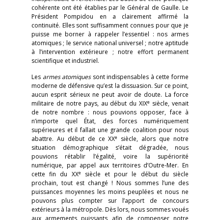
cohérente ont été établies par le Général de Gaulle. Le
Président Pompidou en a clairement affirmé la
continuité. Elles sont suffisamment connues pour que je
puisse me borner à rappeler l’essentiel : nos armes
atomiques ; le service national universel ; notre aptitude
à l’intervention extérieure ; notre effort permanent
scientifique et industriel.
Les
armes atomiques
sont indispensables à cette forme
moderne de défensive qu’est la dissuasion. Sur ce point,
aucun esprit sérieux ne peut avoir de doute. La force
e
militaire de notre pays, au début du XIX
siècle, venait
de notre nombre : nous pouvions opposer, face à
n’importe quel État, des forces numériquement
supérieures et il fallait une grande coalition pour nous
e
abattre. Au début de ce XX
siècle, alors que notre
situation démographique s’était dégradée, nous
pouvions rétablir l’égalité, voire la supériorité
numérique, par appel aux territoires d’Outre-Mer. En
e
cette fin du XX
siècle et pour le début du siècle
prochain, tout est changé ! Nous sommes l’une des
puissances moyennes les moins peuplées et nous ne
pouvons plus compter sur l’apport de concours
extérieurs à la métropole. Dès lors, nous sommes voués
aux armements puissants afin de compenser notre