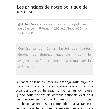
Les principes de notre politique de
défense
Michel Debré
, « Les principes de notre politique
de défense »
Revue n° 292 Août/Sept 1970
- p.
1245-1258
Conférence donnée à l’Institut des hautes
études de défense nationale (IHEDN) le
25 juin 1970 à l’occasion de la clôture de la
e
22
session.
e
La France de la fin du XX
siècle est déjà, pour les jeunes
qui ont vingt ans de nos jours, davantage encore pour
e
ceux qui sont au berceau, la France du XXI
siècle.
Quand nous parlons de défense nationale c’est pour
eux que nous devons travailler. Au terme des cinquante
prochaines années, est-il raisonnable pour la France de
vouloir présentement une défense nationale et, si elle