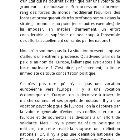
d’un État qui ne pourrait exister que par une volonté de
grandeur et de puissance. Son accession au premier
rang des forces du monde modifierait l’équilibre des
forces et provo­querait de très profonds remous dans la
stratégie mondiale, au point (entre autres exemples) de
lui imposer, en matière d’armement, un effort
considérable et supérieur de beaucoup à l’ensemble
des efforts actuellement consentis par les nations !
Nous n’en sommes pas là. La situation présente impose
d’ailleurs une extrême prudence. Qu’adviendrait-il de la
paix, si au nom de l’Europe, l’Allemagne avait accès à la
force nucléaire ? C’est dire, présentement, la limite
immédiate de toute concertation politique.
Ce n’est pas dire qu’il n’y ait pas une vocation
européenne vers l’Europe. Il y a une vocation
économique de l’Europe : on la découvre à travers le
marché commun et ses projets de mutation. Il y a une
vocation psychologique de l’Europe : on la découvre par
la volonté générale d’éviter les conflits intérieurs à
l’Europe et de soumettre les divisions à un effort de
solidarité. Mais il n’y a point de réalité politique et
militaire, car cette réalité-là suppose une définition
nationale. Or, il n’y a pas une définition nationale de
l’Europe : il n’y a même pas une définition de l’Europe.