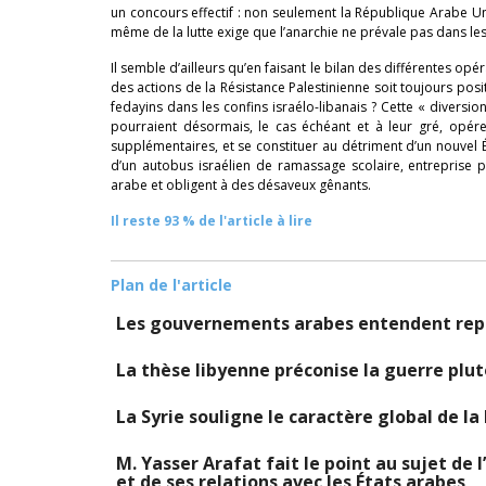
un concours effectif : non seulement la République Arabe Unie
même de la lutte exige que l’anarchie ne prévale pas dans les
Il semble d’ailleurs qu’en faisant le bilan des différentes op
des actions de la Résistance Palestinienne soit toujours posit
fedayins dans les confins israélo-libanais ? Cette « diversion
pourraient désormais, le cas échéant et à leur gré, opér
supplémentaires, et se constituer au détriment d’un nouvel É
d’un autobus israélien de ramassage scolaire, entreprise 
arabe et obligent à des désaveux gênants.
Il reste 93 % de l'article à lire
Plan de l'article
Les gouvernements arabes entendent repre
La thèse libyenne préconise la guerre plut
La Syrie souligne le caractère global de la
M. Yasser Arafat fait le point au sujet de l
et de ses relations avec les États arabes