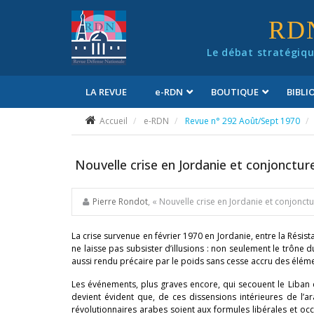
Panneau de gestion des cookies
RD
Le débat stratégiqu
LA REVUE
e
-RDN
BOUTIQUE
BIBL
Conditions générales de vente
Accueil
e-RDN
Revue n° 292 Août/Sept 1970
Nouvelle crise en Jordanie et conjoncture
Pierre Rondot
, « Nouvelle crise en Jordanie et conjonct
La crise survenue en février 1970 en Jordanie, entre la Résis
ne laisse pas subsister d’illusions : non seulement le trône d
aussi rendu précaire par le poids sans cesse accru des éléme
Les événements, plus graves encore, qui secouent le Liban
devient évident que, de ces dissensions intérieures de l’ara
révolutionnaires arabes soient aux formules libérales et occi