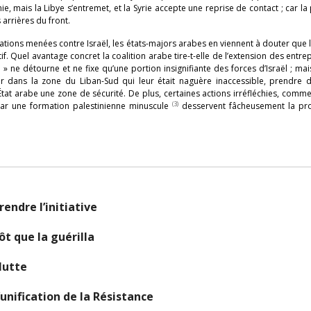
, mais la Libye s’entremet, et la Syrie accepte une reprise de contact ; car la
 arrières du front.
érations menées contre Israël, les états-majors arabes en viennent à douter que l
if. Quel avantage concret la coalition arabe tire-t-elle de l’extension des entre
 » ne détourne et ne fixe qu’une portion insignifiante des forces d’Israël ; mais
er dans la zone du Liban-Sud qui leur était naguère inaccessible, prendre 
tat arabe une zone de sécurité. De plus, certaines actions irréfléchies, comme
(3)
par une formation palestinienne minuscule
desservent fâcheusement la p
ndre l’initiative
ôt que la guérilla
 lutte
’unification de la Résistance