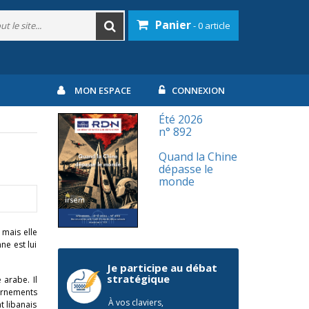
Panier
- 0 article
MON ESPACE
CONNEXION
Été 2026
n° 892
Quand la Chine
dépasse le
monde
 mais elle
ne est lui
Je participe au débat
stratégique
 arabe. Il
vernements
À vos claviers,
t libanais