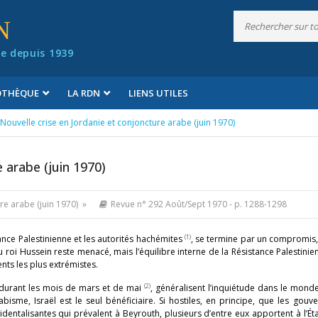
N
e depuis 1939
IOTHÈQUE
LA RDN
LIENS UTILES
Nouvelle crise en Jordanie et conjoncture arabe (juin 1970)
 arabe (juin 1970)
ure arabe (juin 1970) »
Revue n° 292 Août/Sept 1970
- p. 1288-1298
(1)
tance Palestinienne et les autorités hachémites
, se termine par un compromis,
u roi Hussein reste menacé, mais l’équilibre interne de la Résistance Palestinien
nts les plus extrémistes.
(2)
 durant les mois de mars et de mai
, généralisent l’inquiétude dans le monde
bisme, Israël est le seul bénéficiaire. Si hostiles, en principe, que les gou
dentalisantes qui prévalent à Beyrouth, plusieurs d’entre eux apportent à l’Éta