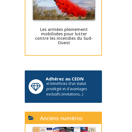
Les armées pleinement
mobilisées pour lutter
contre les incendies du Sud-
Ouest
Adhérez au CEDN
et bénéficiez d'un statut
privilégié et d'avantages
exclusifs (invitations...)
Anciens numéros