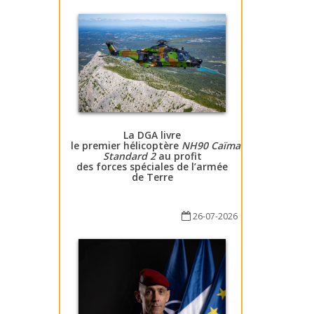
La DGA livre
le premier hélicoptère
NH90 Caïman
Standard 2
au profit
des forces spéciales de l’armée
de Terre
26-07-2026