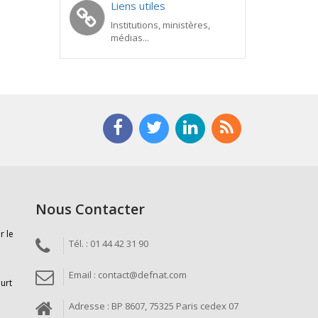
Liens utiles
Institutions, ministères,
médias...
Nous Contacter
r le
Tél. : 01 44 42 31 90
Email : contact@defnat.com
ourt
Adresse : BP 8607, 75325 Paris cedex 07