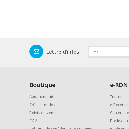
Lettre d'infos
Boutique
e
-RDN
Abonnements
Tribune
Crédits articles
e-Recensi
Points de vente
Cahiers de
CGV
Florilège h
Politique de confidentialité / Mentions
Repères