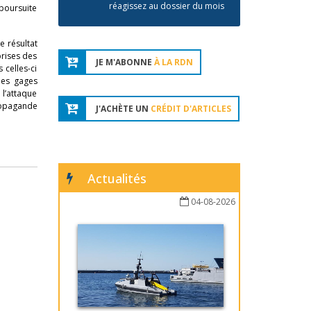
réagissez au dossier du mois
 poursuite
e résultat
prises des
JE M'ABONNE
À LA RDN
 celles-ci
des gages
 l’attaque
ropagande
J'ACHÈTE UN
CRÉDIT D'ARTICLES
Actualités
04-08-2026