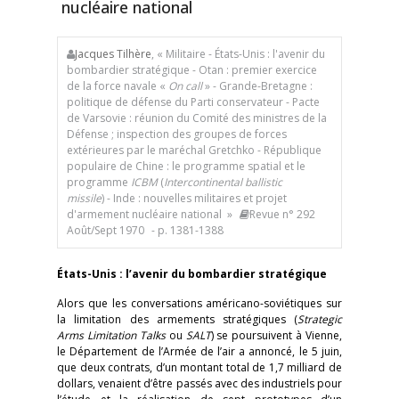
nucléaire national
Jacques Tilhère
, « Militaire - États-Unis : l'avenir du
bombardier stratégique - Otan : premier exercice
de la force navale «
On call
» - Grande-Bretagne :
politique de défense du Parti conservateur - Pacte
de Varsovie : réunion du Comité des ministres de la
Défense ; inspection des groupes de forces
extérieures par le maréchal Gretchko - République
populaire de Chine : le programme spatial et le
programme
ICBM
(
Intercontinental ballistic
missile
) - Inde : nouvelles militaires et projet
d'armement nucléaire national »
Revue n° 292
Août/Sept 1970
- p. 1381-1388
États-Unis : l’avenir du bombardier stratégique
Alors que les conversations américano-soviétiques sur
la limitation des armements stratégiques (
Strategic
Arms Limitation Talks
ou
SALT
) se poursuivent à Vienne,
le Département de l’Armée de l’air a annoncé, le 5 juin,
que deux contrats, d’un montant total de 1,7 milliard de
dollars, venaient d’être passés avec des industriels pour