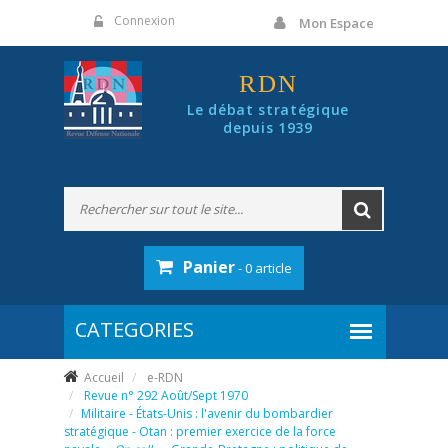
Panneau de gestion des cookies
Connexion
Mon Espace
RDN
Le débat stratégique
depuis 1939
Panier
- 0 article
Accueil
e-RDN
Revue n° 292 Août/Sept 1970
Militaire - États-Unis : l'avenir du bombardier
stratégique - Otan : premier exercice de la force