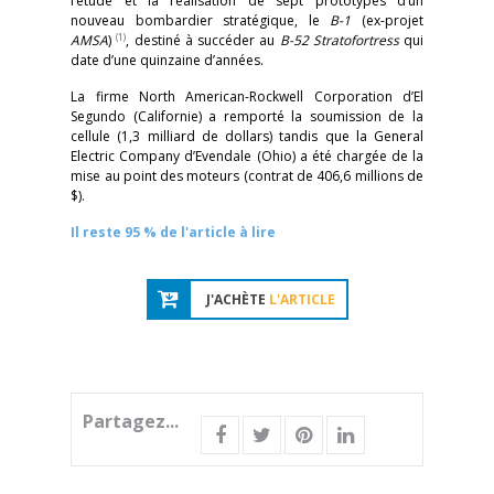
l’étude et la réalisation de sept prototypes d’un
nouveau bombardier stratégique, le
B-1
(ex-projet
(1)
AMSA
)
, destiné à succéder au
B-52
Stratofortress
qui
date d’une quinzaine d’années.
La firme North American-Rockwell Corporation d’El
Segundo (Californie) a remporté la soumission de la
cellule (1,3 milliard de dollars) tandis que la General
Electric Company d’Evendale (Ohio) a été chargée de la
mise au point des moteurs (contrat de 406,6 millions de
$).
Il reste 95 % de l'article à lire
J'ACHÈTE
L'ARTICLE
Partagez...