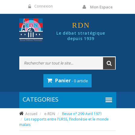
Panneau de gestion des cookies
Connexion
Mon Espace
RDN
Le débat stratégique
depuis 1939
Panier
- 0 article
Accueil
e-RDN
Revue n° 299 Avril 1971
Les rapports entre l’URSS, l’Indonésie et le monde
malais