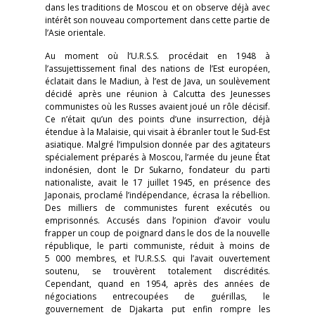
dans les traditions de Moscou et on observe déjà avec
intérêt son nouveau comportement dans cette partie de
l’Asie orientale.
Au moment où l’U.R.S.S. procédait en 1948 à
l’assujettissement final des nations de l’Est européen,
éclatait dans le Madiun, à l’est de Java, un soulèvement
décidé après une réunion à Calcutta des Jeunesses
communistes où les Russes avaient joué un rôle décisif.
Ce n’était qu’un des points d’une insurrection, déjà
étendue à la Malaisie, qui visait à ébranler tout le Sud-Est
asiatique. Malgré l’impulsion donnée par des agitateurs
spécialement préparés à Moscou, l’armée du jeune État
indonésien, dont le Dr Sukarno, fondateur du parti
nationaliste, avait le 17 juillet 1945, en présence des
Japonais, proclamé l’indépendance, écrasa la rébellion.
Des milliers de communistes furent exécutés ou
emprisonnés. Accusés dans l’opinion d’avoir voulu
frapper un coup de poignard dans le dos de la nouvelle
république, le parti communiste, réduit à moins de
5 000 membres, et l’U.R.S.S. qui l’avait ouvertement
soutenu, se trouvèrent totalement discrédités.
Cependant, quand en 1954, après des années de
négociations entrecoupées de guérillas, le
gouvernement de Djakarta put enfin rompre les