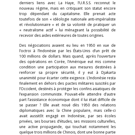
derniers liens avec La Haye, l’U.R.S.S. reconnut le
nouveau régime, mais en critiquant son statut encore
trop dépendant du capitalisme. Elle prenait acte
toutefois de son « idéologie nationale anti-impérialiste
et révolutionnaire » et de sa volonté de pratiquer un
« neutralisme actif » lui ménageant la possibilité de
recevoir des aides extérieures de toutes origines.
Des négociations avaient eu lieu en 1950 en vue de
l’octroi à l’Indonésie par les États-Unis d’un prêt de
100 millions de dollars. Mais quand, après l’ouverture
des opérations en Corée, l’Amérique eut mis comme
condition une participation aux mesures destinées à
renforcer sa propre sécurité, il y eut à Djakarta
unanimité pour écarter cette exigence. L’Indonésie resta
finalement en dehors des pactes militaires suscités par
l’Occident, destinés à protéger les confins asiatiques de
l’expansion communiste. Pouvait-elle attendre d’autre
part l’assistance économique dont il lui était difficile de
se passer ? Elle avait noué dès 1950 des relations
diplomatiques avec la Chine populaire, mais celle-ci
avait aussitôt engagé en Indonésie, par ses écoles
privées, ses bourses d’études, ses missions culturelles,
une active propagande, qui touchait notamment les
quelque trois millions de Chinois, dont une bonne partie