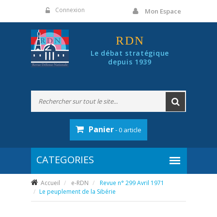
Panneau de gestion des cookies
Connexion
Mon Espace
RDN
Le débat stratégique
depuis 1939
Panier
- 0 article
Accueil
e-RDN
Revue n° 299 Avril 1971
Le peuplement de la Sibérie