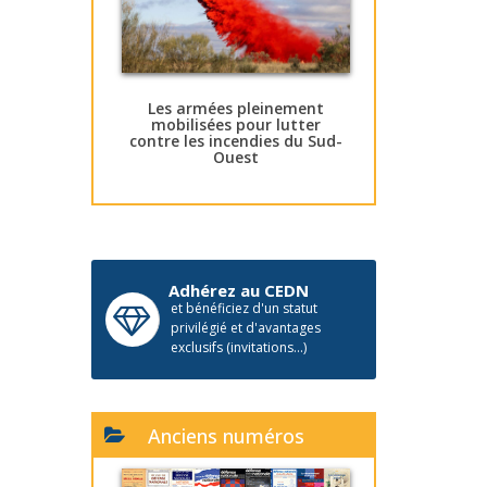
Les armées pleinement
mobilisées pour lutter
contre les incendies du Sud-
Ouest
Adhérez au CEDN
et bénéficiez d'un statut
privilégié et d'avantages
exclusifs (invitations...)
Anciens numéros