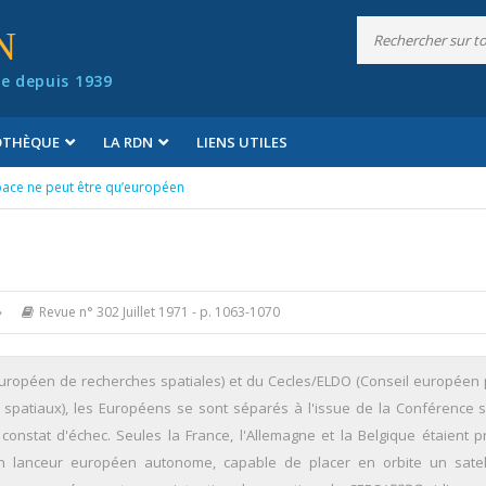
N
e depuis 1939
IOTHÈQUE
LA RDN
LIENS UTILES
pace ne peut être qu’européen
»
Revue n° 302 Juillet 1971
- p. 1063-1070
uropéen de recherches spatiales) et du Cecles/ELDO (Conseil européen 
s spatiaux), les Européens se sont séparés à l'issue de la Conférence s
stat d'échec. Seules la France, l'Allemagne et la Belgique étaient p
d'un lanceur européen autonome, capable de placer en orbite un satel