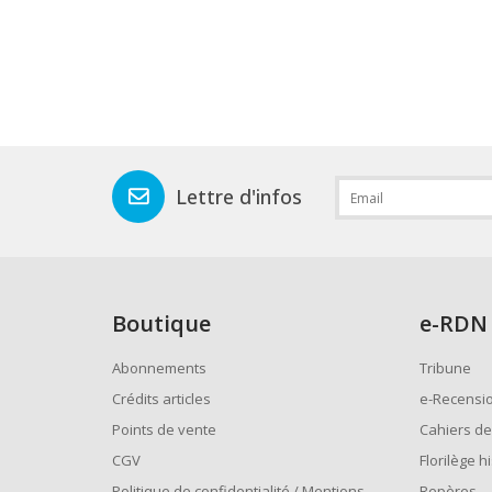
Lettre d'infos
Boutique
e
-RDN
Abonnements
Tribune
Crédits articles
e-Recensi
Points de vente
Cahiers de
CGV
Florilège h
Politique de confidentialité / Mentions
Repères