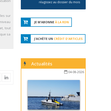
nisation
réagissez au dossier du mois
les sur
u niveau
JE M'ABONNE
À LA RDN
et, tout
 que sa
J'ACHÈTE UN
CRÉDIT D'ARTICLES
Actualités
04-08-2026