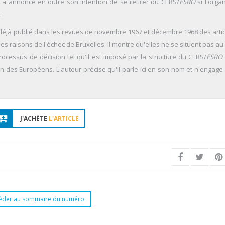
ce a annoncé en outre son intention de se retirer du CERS/
ESRO
si l'orga
.
a déjà publié dans les revues de novembre 1967 et décembre 1968 des artic
i les raisons de l'échec de Bruxelles. Il montre qu'elles ne se situent pas a
processus de décision tel qu'il est imposé par la structure du CERS/
ESRO
n des Européens. L'auteur précise qu'il parle ici en son nom et n'engage
J'ACHÈTE
L'ARTICLE
éder au sommaire du numéro