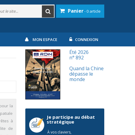
Panier
- 0 article
MON ESPACE
CONNEXION
Été 2026
n° 892
Quand la Chine
dépasse le
monde
pour la
patiale
Je participe au débat
rêtes à
stratégique
lite de
À vos claviers,