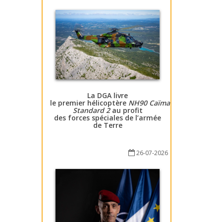
La DGA livre
le premier hélicoptère
NH90 Caïman
Standard 2
au profit
des forces spéciales de l’armée
de Terre
26-07-2026