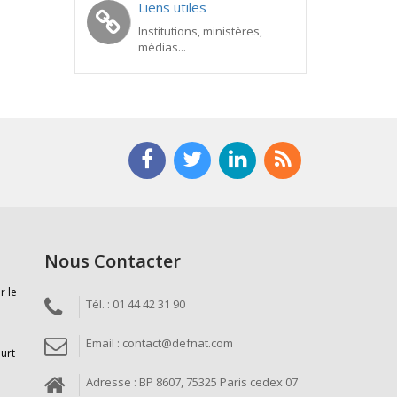
Liens utiles
Institutions, ministères,
médias...
Nous Contacter
r le
Tél. : 01 44 42 31 90
Email : contact@defnat.com
ourt
Adresse : BP 8607, 75325 Paris cedex 07