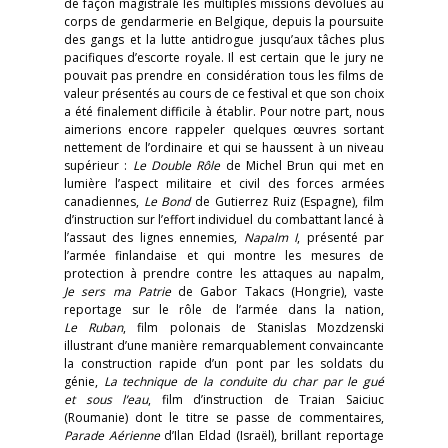
de façon magistrale les multiples missions dévolues au
corps de gendarmerie en Belgique, depuis la poursuite
des gangs et la lutte antidrogue jusqu’aux tâches plus
pacifiques d’escorte royale. Il est certain que le jury ne
pouvait pas prendre en considération tous les films de
valeur présentés au cours de ce festival et que son choix
a été finalement difficile à établir. Pour notre part, nous
aimerions encore rappeler quelques œuvres sortant
nettement de l’ordinaire et qui se haussent à un niveau
supérieur :
Le Double Rôle
de Michel Brun qui met en
lumière l’aspect militaire et civil des forces armées
canadiennes,
Le Bond
de Gutierrez Ruiz (Espagne), film
d’instruction sur l’effort individuel du combattant lancé à
l’assaut des lignes ennemies,
Napalm I
, présenté par
l’armée finlandaise et qui montre les mesures de
protection à prendre contre les attaques au napalm,
Je sers ma Patrie
de Gabor Takacs (Hongrie), vaste
reportage sur le rôle de l’armée dans la nation,
Le Ruban
, film polonais de Stanislas Mozdzenski
illustrant d’une manière remarquablement convaincante
la construction rapide d’un pont par les soldats du
génie,
La technique de la conduite du char par le gué
et sous l’eau
, film d’instruction de Traian Saiciuc
(Roumanie) dont le titre se passe de commentaires,
Parade Aérienne
d’Ilan Eldad (Israël), brillant reportage