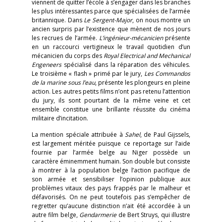
viennent de quitter l’école à s’engager dans les branches
les plus intéressantes parce que spécialisées de l’armée
britannique. Dans
Le Sergent-Major
, on nous montre un
ancien surpris par l’existence que mènent de nos jours
les recrues de l’armée.
L’ingénieur-mécanicien
présente
en un raccourci vertigineux le travail quotidien d’un
mécanicien du corps des
Royal Electrical and Mechanical
Engeneers
spécialisé dans la réparation des véhicules.
Le troisième « flash » primé par le jury,
Les Commandos
de la marine sous l’eau
, présente les plongeurs en pleine
action. Les autres petits films n’ont pas retenu l’attention
du jury, ils sont pourtant de la même veine et cet
ensemble constitue une brillante réussite du cinéma
militaire d’incitation.
La mention spéciale attribuée à
Sahel
, de Paul Gijssels,
est largement méritée puisque ce reportage sur l’aide
fournie par l’armée belge au Niger possède un
caractère éminemment humain. Son double but consiste
à montrer à la population belge l’action pacifique de
son armée et sensibiliser l’opinion publique aux
problèmes vitaux des pays frappés par le malheur et
défavorisés. On ne peut toutefois pas s’empêcher de
regretter qu’aucune distinction n’ait été accordée à un
autre film belge,
Gendarmerie
de Bert Struys, qui illustre