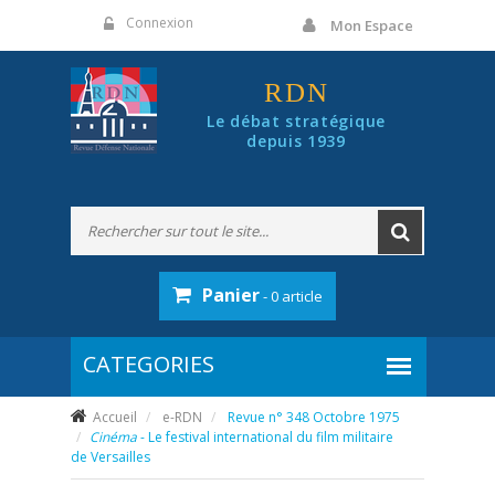
Panneau de gestion des cookies
Connexion
Mon Espace
RDN
Le débat stratégique
depuis 1939
Panier
- 0 article
Accueil
e-RDN
Revue n° 348 Octobre 1975
Cinéma
- Le festival international du film militaire
de Versailles