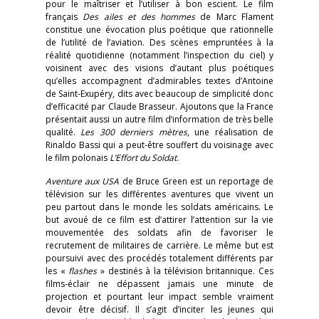
pour le maîtriser et l’utiliser à bon escient. Le film
français
Des ailes et des hommes
de Marc Flament
constitue une évocation plus poétique que rationnelle
de l’utilité de l’aviation. Des scènes empruntées à la
réalité quotidienne (notamment l’inspection du ciel) y
voisinent avec des visions d’autant plus poétiques
qu’elles accompagnent d’admirables textes d’Antoine
de Saint-Exupéry, dits avec beaucoup de simplicité donc
d’efficacité par Claude Brasseur. Ajoutons que la France
présentait aussi un autre film d’information de très belle
qualité.
Les 300 derniers mètres
, une réalisation de
Rinaldo Bassi qui a peut-être souffert du voisinage avec
le film polonais
L’Effort du Soldat
.
Aventure aux USA
de Bruce Green est un reportage de
télévision sur les différentes aventures que vivent un
peu partout dans le monde les soldats américains. Le
but avoué de ce film est d’attirer l’attention sur la vie
mouvementée des soldats afin de favoriser le
recrutement de militaires de carrière. Le même but est
poursuivi avec des procédés totalement différents par
les «
flashes
» destinés à la télévision britannique. Ces
films-éclair ne dépassent jamais une minute de
projection et pourtant leur impact semble vraiment
devoir être décisif. Il s’agit d’inciter les jeunes qui