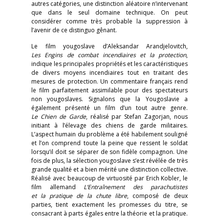
autres catégories, une distinction aléatoire n’intervenant
que dans le seul domaine technique. On peut
considérer comme très probable la suppression à
l’avenir de ce distinguo gênant.
Le film yougoslave d’Aleksandar Arandjelovitch,
Les Engins de combat incendiaires et la protection
,
indique les principales propriétés et les caractéristiques
de divers moyens incendiaires tout en traitant des
mesures de protection. Un commentaire français rend
le film parfaitement assimilable pour des spectateurs
non yougoslaves. Signalons que la Yougoslavie a
également présenté un film d’un tout autre genre.
Le Chien de Garde
, réalisé par Stefan Zagorjan, nous
initiant à l’élevage des chiens de garde militaires.
L’aspect humain du problème a été habilement souligné
et l’on comprend toute la peine que ressent le soldat
lorsqu’il doit se séparer de son fidèle compagnon. Une
fois de plus, la sélection yougoslave s’est révélée de très
grande qualité et a bien mérité une distinction collective.
Réalisé avec beaucoup de virtuosité par Erich Kobler, le
film allemand
L’Entraînement des parachutistes
et la pratique de la chute libre
, composé de deux
parties, tient exactement les promesses du titre, se
consacrant à parts égales entre la théorie et la pratique.