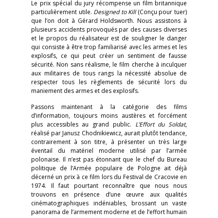
Le prix spécial du jury récompense un film britannique
particulièrement utile.
Designed to Kill
(Conçu pour tuer)
que l’on doit à Gérard Holdsworth. Nous assistons à
plusieurs accidents provoqués par des causes diverses
et le propos du réalisateur est de souligner le danger
qui consiste à être trop familiarisé avec les armes et les
explosifs, ce qui peut créer un sentiment de fausse
sécurité. Non sans réalisme, le film cherche à inculquer
aux militaires de tous rangs la nécessité absolue de
respecter tous les règlements de sécurité lors du
maniement des armes et des explosifs.
Passons maintenant à la catégorie des films
d’information, toujours moins austères et forcément
plus accessibles au grand public.
L’Effort du Soldat
,
réalisé par Janusz Chodnikiewicz, aurait plutôt tendance,
contrairement à son titre, à présenter un très large
éventail du matériel moderne utilisé par l’armée
polonaise. Il n’est pas étonnant que le chef du Bureau
politique de l’Armée populaire de Pologne ait déjà
décerné un prix à ce film lors du Festival de Cracovie en
1974. Il faut pourtant reconnaître que nous nous
trouvons en présence d’une œuvre aux qualités
cinématographiques indéniables, brossant un vaste
panorama de l’armement moderne et de l’effort humain