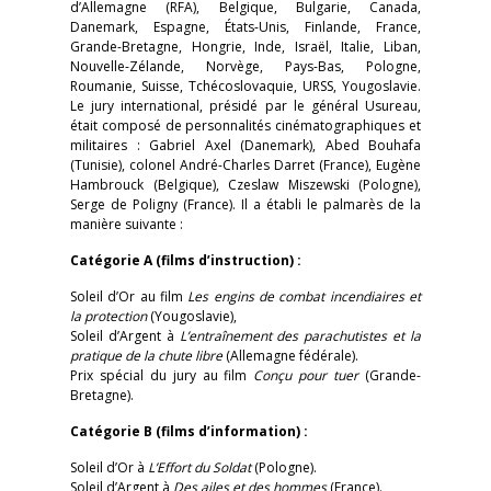
d’Allemagne (RFA), Belgique, Bulgarie, Canada,
Danemark, Espagne, États-Unis, Finlande, France,
Grande-Bretagne, Hongrie, Inde, Israël, Italie, Liban,
Nouvelle-Zélande, Norvège, Pays-Bas, Pologne,
Roumanie, Suisse, Tchécoslovaquie, URSS, Yougoslavie.
Le jury international, présidé par le général Usureau,
était composé de personnalités cinématographiques et
militaires : Gabriel Axel (Danemark), Abed Bouhafa
(Tunisie), colonel André-Charles Darret (France), Eugène
Hambrouck (Belgique), Czeslaw Miszewski (Pologne),
Serge de Poligny (France). Il a établi le palmarès de la
manière suivante :
Catégorie A (films d’instruction) :
Soleil d’Or au film
Les engins de combat incendiaires et
la protection
(Yougoslavie),
Soleil d’Argent à
L’entraînement des parachutistes et la
pratique de la chute libre
(Allemagne fédérale).
Prix spécial du jury au film
Conçu pour tuer
(Grande-
Bretagne).
Catégorie B (films d’information) :
Soleil d’Or à
L’Effort du Soldat
(Pologne).
Soleil d’Argent à
Des ailes et des hommes
(France).