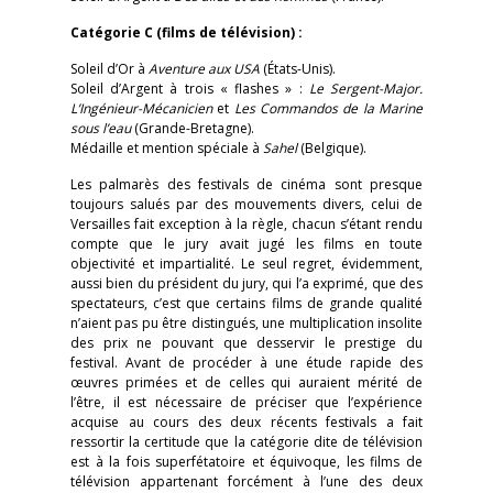
Catégorie C (films de télévision) :
Soleil d’Or à
Aventure aux USA
(États-Unis).
Soleil d’Argent à trois « flashes » :
Le Sergent-Major.
L’Ingénieur-Mécanicien
et
Les
Commandos de la Marine
sous l’eau
(Grande-Bretagne).
Médaille et mention spéciale à
Sahel
(Belgique).
Les palmarès des festivals de cinéma sont presque
toujours salués par des mouvements divers, celui de
Versailles fait exception à la règle, chacun s’étant rendu
compte que le jury avait jugé les films en toute
objectivité et impartialité. Le seul regret, évidemment,
aussi bien du président du jury, qui l’a exprimé, que des
spectateurs, c’est que certains films de grande qualité
n’aient pas pu être distingués, une multiplication insolite
des prix ne pouvant que desservir le prestige du
festival. Avant de procéder à une étude rapide des
œuvres primées et de celles qui auraient mérité de
l’être, il est nécessaire de préciser que l’expérience
acquise au cours des deux récents festivals a fait
ressortir la certitude que la catégorie dite de télévision
est à la fois superfétatoire et équivoque, les films de
télévision appartenant forcément à l’une des deux