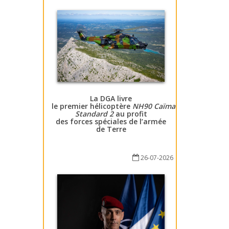
La DGA livre
le premier hélicoptère
NH90 Caïman
Standard 2
au profit
des forces spéciales de l’armée
de Terre
26-07-2026