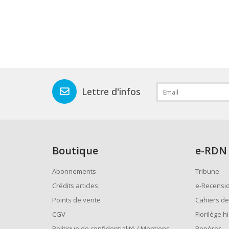
Lettre d'infos
Boutique
e
-RDN
Abonnements
Tribune
Crédits articles
e-Recensi
Points de vente
Cahiers de
CGV
Florilège h
Politique de confidentialité / Mentions
Repères