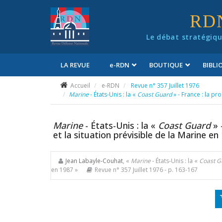
Panneau de gestion des cookies
RD
Le débat stratégiqu
LA REVUE
e
-RDN
BOUTIQUE
BIBL
Conditions générales de vente
Accueil
e-RDN
Revue n° 357 Juillet 1976
Marine
- États-Unis : la «
Coast Guard
» - France : la p
Marine
- États-Unis : la «
Coast Guard
» 
et la situation prévisible de la Marine en
Jean Labayle-Couhat
, «
Marine
- États-Unis : la «
Coast G
en 1987 »
Revue n° 357 Juillet 1976
- p. 163-167