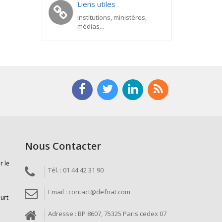
Liens utiles
Institutions, ministères,
médias...
Nous Contacter
r le
Tél. : 01 44 42 31 90
Email : contact@defnat.com
ourt
Adresse : BP 8607, 75325 Paris cedex 07