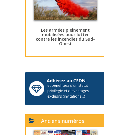
Les armées pleinement
mobilisées pour lutter
contre les incendies du Sud-
Ouest
Adhérez au CEDN
et bénéficiez d'un statut
privilégié et d'avantages
exclusifs (invitations...)
Anciens numéros