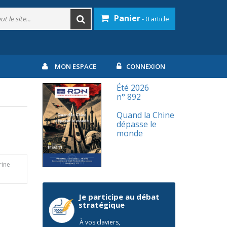
Panier
- 0 article
MON ESPACE
CONNEXION
Été 2026
n° 892
Quand la Chine
dépasse le
monde
rine
Je participe au débat
stratégique
À vos claviers,