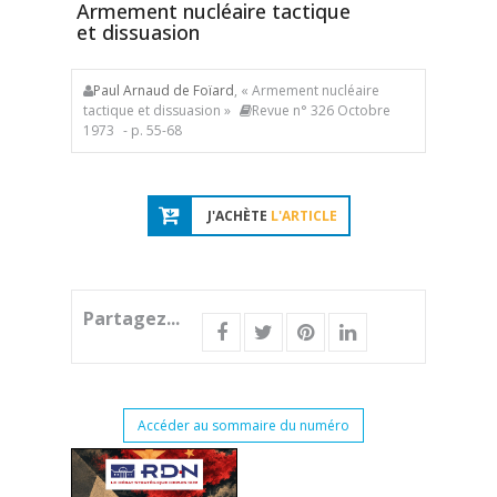
Armement nucléaire tactique
et dissuasion
Paul Arnaud de Foïard
, « Armement nucléaire
tactique et dissuasion »
Revue n° 326 Octobre
1973
- p. 55-68
J'ACHÈTE
L'ARTICLE
Partagez...
Accéder au sommaire du numéro