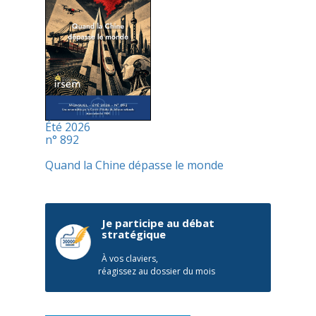
Été 2026
n° 892
Quand la Chine dépasse le monde
Je participe au débat
stratégique
À vos claviers,
réagissez au dossier du mois