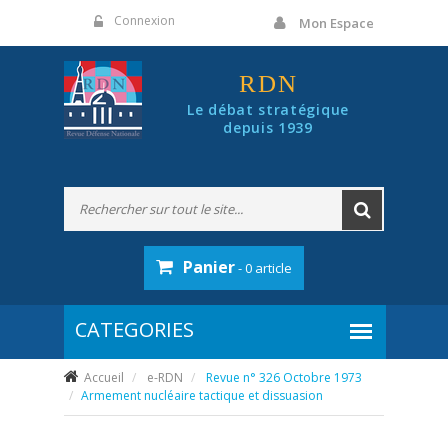
Panneau de gestion des cookies
Connexion
Mon Espace
RDN
Le débat stratégique
depuis 1939
Panier
- 0 article
Accueil
e-RDN
Revue n° 326 Octobre 1973
Armement nucléaire tactique et dissuasion