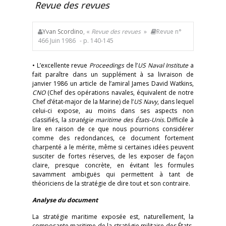
Revue des revues
Yvan Scordino
, «
Revue des revues
»
Revue n°
466 Juin 1986
- p. 140-145
• L’excellente revue
Proceedings
de l’
US Naval Institute
a
fait paraître dans un supplément à sa livraison de
janvier 1986 un article de l’amiral James David Watkins,
CNO
(Chef des opérations navales, équivalent de notre
Chef d’état-major de la Marine) de l’
US Navy
, dans lequel
celui-ci expose, au moins dans ses aspects non
classifiés, la
stratégie maritime des États-Unis.
Difficile à
lire en raison de ce que nous pourrions considérer
comme des redondances, ce document fortement
charpenté a le mérite, même si certaines idées peuvent
susciter de fortes réserves, de les exposer de façon
claire, presque concrète, en évitant les formules
savamment ambiguës qui permettent à tant de
théoriciens de la stratégie de dire tout et son contraire.
Analyse du document
La stratégie maritime exposée est, naturellement, la
composante maritime de la stratégie militaire des États-