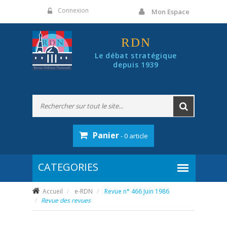
Panneau de gestion des cookies
Connexion
Mon Espace
RDN
Le débat stratégique
depuis 1939
Panier
- 0 article
Accueil
e-RDN
Revue n° 466 Juin 1986
Revue des revues