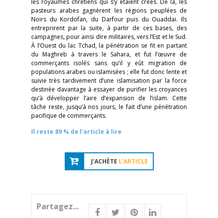
les royaumes chrétiens qui s’y étaient créés. De là, les
pasteurs arabes gagnèrent les régions peuplées de
Noirs du Kordofan, du Darfour puis du Ouaddai. Ils
entreprirent par la suite, à partir de ces bases, des
campagnes, pour ainsi dire militaires, vers l’Est et le Sud.
À l’Ouest du lac Tchad, la pénétration se fit en partant
du Maghreb à travers le Sahara, et fut l’œuvre de
commerçants isolés sans qu’il y eût migration de
populations arabes ou islamisées ; elle fut donc lente et
suivie très tardivement d’une islamisation par la force
destinée davantage à essayer de purifier les croyances
qu’à développer l’aire d’expansion de l’islam. Cette
tâche reste, jusqu’à nos jours, le fait d’une pénétration
pacifique de commerçants.
Il reste 89 % de l'article à lire
J'ACHÈTE
L'ARTICLE
Partagez...