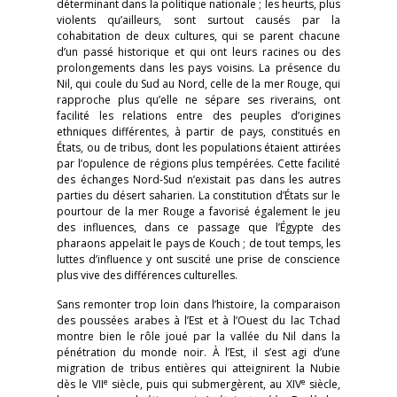
déterminant dans la politique nationale ; les heurts, plus
violents qu’ailleurs, sont surtout causés par la
cohabitation de deux cultures, qui se parent chacune
d’un passé historique et qui ont leurs racines ou des
prolongements dans les pays voisins. La présence du
Nil, qui coule du Sud au Nord, celle de la mer Rouge, qui
rapproche plus qu’elle ne sépare ses riverains, ont
facilité les relations entre des peuples d’origines
ethniques différentes, à partir de pays, constitués en
États, ou de tribus, dont les populations étaient attirées
par l’opulence de régions plus tempérées. Cette facilité
des échanges Nord-Sud n’existait pas dans les autres
parties du désert saharien. La constitution d’États sur le
pourtour de la mer Rouge a favorisé également le jeu
des influences, dans ce passage que l’Égypte des
pharaons appelait le pays de Kouch ; de tout temps, les
luttes d’influence y ont suscité une prise de conscience
plus vive des différences culturelles.
Sans remonter trop loin dans l’histoire, la comparaison
des poussées arabes à l’Est et à l’Ouest du lac Tchad
montre bien le rôle joué par la vallée du Nil dans la
pénétration du monde noir. À l’Est, il s’est agi d’une
migration de tribus entières qui atteignirent la Nubie
e
e
dès le VII
siècle, puis qui submergèrent, au XIV
siècle,