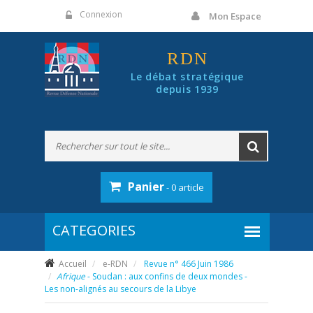
Panneau de gestion des cookies
Connexion
Mon Espace
RDN
Le débat stratégique
depuis 1939
Panier
- 0 article
Accueil
e-RDN
Revue n° 466 Juin 1986
Afrique
- Soudan : aux confins de deux mondes -
Les non-alignés au secours de la Libye