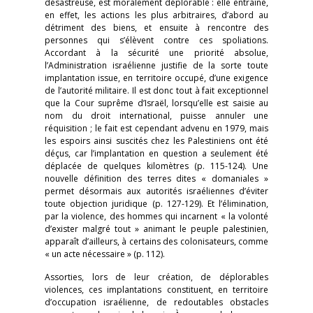
désastreuse, est moralement déplorable : elle entraîne,
en effet, les actions les plus arbitraires, d’abord au
détriment des biens, et ensuite à rencontre des
personnes qui s’élèvent contre ces spoliations.
Accordant à la sécurité une priorité absolue,
l’Administration israélienne justifie de la sorte toute
implantation issue, en territoire occupé, d’une exigence
de l’autorité militaire. Il est donc tout à fait exceptionnel
que la Cour suprême d’Israël, lorsqu’elle est saisie au
nom du droit international, puisse annuler une
réquisition ; le fait est cependant advenu en 1979, mais
les espoirs ainsi suscités chez les Palestiniens ont été
déçus, car l’implantation en question a seulement été
déplacée de quelques kilomètres (p. 115-124). Une
nouvelle définition des terres dites « domaniales »
permet désormais aux autorités israéliennes d’éviter
toute objection juridique (p. 127-129). Et l’élimination,
par la violence, des hommes qui incarnent « la volonté
d’exister malgré tout » animant le peuple palestinien,
apparaît d’ailleurs, à certains des colonisateurs, comme
« un acte nécessaire » (p. 112).
Assorties, lors de leur création, de déplorables
violences, ces implantations constituent, en territoire
d’occupation israélienne, de redoutables obstacles