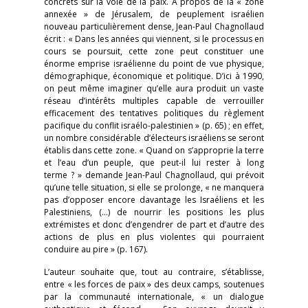
concrets sur la voie de la paix. À propos de la « zone
annexée » de Jérusalem, de peuplement israélien
nouveau particulièrement dense, Jean-Paul Chagnollaud
écrit : « Dans les années qui viennent, si le processus en
cours se poursuit, cette zone peut constituer une
énorme emprise israélienne du point de vue physique,
démographique, économique et politique. D’ici à 1990,
on peut même imaginer qu’elle aura produit un vaste
réseau d’intérêts multiples capable de verrouiller
efficacement des tentatives politiques du règlement
pacifique du conflit israélo-palestinien » (p. 65) ; en effet,
un nombre considérable d’électeurs israéliens se seront
établis dans cette zone. « Quand on s’approprie la terre
et l’eau d’un peuple, que peut-il lui rester à long
terme ? » demande Jean-Paul Chagnollaud, qui prévoit
qu’une telle situation, si elle se prolonge, « ne manquera
pas d’opposer encore davantage les Israéliens et les
Palestiniens, (…) de nourrir les positions les plus
extrémistes et donc d’engendrer de part et d’autre des
actions de plus en plus violentes qui pourraient
conduire au pire » (p. 167).
L’auteur souhaite que, tout au contraire, s’établisse,
entre « les forces de paix » des deux camps, soutenues
par la communauté internationale, « un dialogue