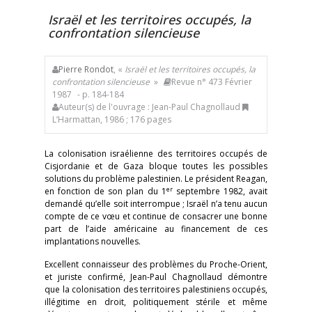
Israël et les territoires occupés, la
confrontation silencieuse
Pierre Rondot
, «
Israël et les territoires occupés, la
confrontation silencieuse
»
Revue n° 473 Février
1987
- p. 184-184
Auteur(s) de l'ouvrage : Jean-Paul Chagnollaud
L’Harmattan, 1986 ; 176 pages
La colonisation israélienne des territoires occupés de
Cisjordanie et de Gaza bloque toutes les possibles
solutions du problème palestinien. Le président Reagan,
er
en fonction de son plan du 1
septembre 1982, avait
demandé qu’elle soit interrompue ; Israël n’a tenu aucun
compte de ce vœu et continue de consacrer une bonne
part de l’aide américaine au financement de ces
implantations nouvelles.
Excellent connaisseur des problèmes du Proche-Orient,
et juriste confirmé, Jean-Paul Chagnollaud démontre
que la colonisation des territoires palestiniens occupés,
illégitime en droit, politiquement stérile et même