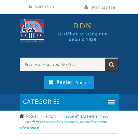
Panneau de gestion des cookies
Connexion
Mon Espace
RDN
Le débat stratégique
depuis 1939
Panier
- 0 article
Accueil
e-RDN
Revue n° 473 Février 1987
Israël et les territoires occupés, la confrontation
silencieuse