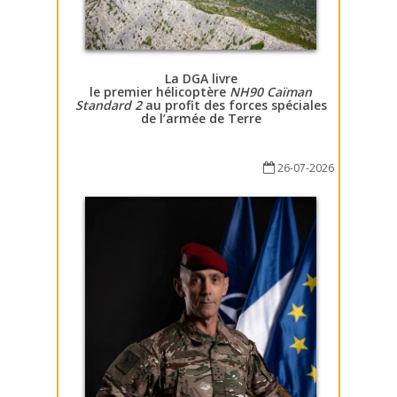
La DGA livre
le premier hélicoptère
NH90 Caïman
Standard 2
au profit des forces spéciales
de l’armée de Terre
26-07-2026