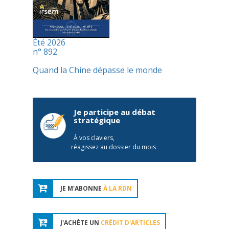
Été 2026
n° 892
Quand la Chine dépasse le monde
Je participe au débat
stratégique
À vos claviers,
réagissez au dossier du mois
JE M'ABONNE
À LA RDN
J'ACHÈTE UN
CRÉDIT D'ARTICLES