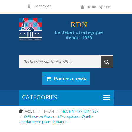
Panneau de gestion des cookies
Connexion
Mon Espace
RDN
Le débat stratégique
depuis 1939
Panier
- 0 article
Accueil
e-RDN
Revue n° 477 Juin 1987
Défense en France
-
Libre opinion
- Quelle
Gendarmerie pour demain ?