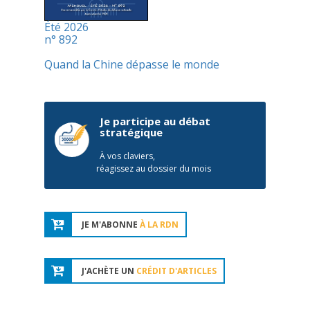
Été 2026
n° 892
Quand la Chine dépasse le monde
Je participe au débat
stratégique
À vos claviers,
réagissez au dossier du mois
JE M'ABONNE
À LA RDN
J'ACHÈTE UN
CRÉDIT D'ARTICLES