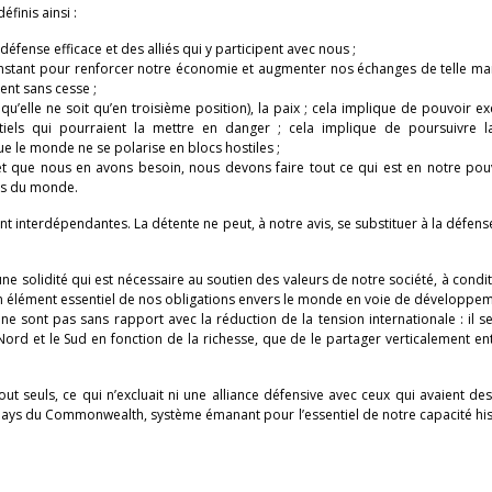
finis ainsi :
éfense efficace et des alliés qui y participent avec nous ;
 constant pour renforcer notre économie et augmenter nos échanges de telle m
ent sans cesse ;
’elle ne soit qu’en troisième position), la paix ; cela implique de pouvoir e
ntiels qui pourraient la mettre en danger ; cela implique de poursuivre l
ue le monde ne se polarise en blocs hostiles ;
 que nous en avons besoin, nous devons faire tout ce qui est en notre pou
res du monde.
nt interdépendantes. La détente ne peut, à notre avis, se substituer à la défense
e solidité qui est nécessaire au soutien des valeurs de notre société, à condi
un élément essentiel de nos obligations envers le monde en voie de développe
 sont pas sans rapport avec la réduction de la tension internationale : il se
d et le Sud en fonction de la richesse, que de le partager verticalement entr
ut seuls, ce qui n’excluait ni une alliance défensive avec ceux qui avaient des
es pays du Commonwealth, système émanant pour l’essentiel de notre capacité hi