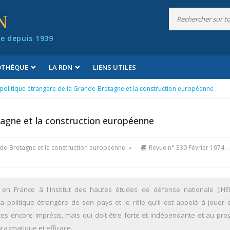
N
e depuis 1939
IOTHÈQUE
LA RDN
LIENS UTILES
 politique étrangère de la Grande-Bretagne et la construction européenne
tagne et la construction européenne
ande-Bretagne et la construction européenne »
Revue n° 330 Février 1974
- 
n France à l'Institut des hautes études de défense nationale (IH
la politique étrangère de son pays et le rôle qu'il est appelé à jouer 
tes encore imprécis, mais qui doit être forte et indépendante et au pro
ragmatique et efficace.