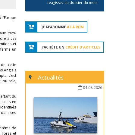
réagissez au dossier du mois
à l’Europe
JE M'ABONNE
À LA RDN
aux États-
dre à ces
entions et
J'ACHÈTE UN
CRÉDIT D'ARTICLES
, ferme un
 de cette
s Anglais
pte, c’est
Actualités
i ou cela,
04-08-2026
partant du
ectifs en
identifiés
é dans ses
uprême de
 libres et