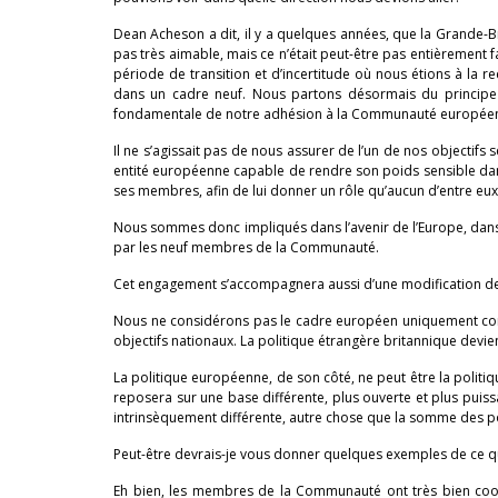
Dean Acheson a dit, il y a quelques années, que la Grande-B
pas très aimable, mais ce n’était peut-être pas entièrement fau
période de transition et d’incertitude où nous étions à la r
dans un cadre neuf. Nous partons désormais du principe 
fondamentale de notre adhésion à la Communauté europée
Il ne s’agissait pas de nous assurer de l’un de nos objectifs 
entité européenne capable de rendre son poids sensible dans
ses membres, afin de lui donner un rôle qu’aucun d’entre eux
Nous sommes donc impliqués dans l’avenir de l’Europe, dans l
par les neuf membres de la Communauté.
Cet engagement s’accompagnera aussi d’une modification de
Nous ne considérons pas le cadre européen uniquement com
objectifs nationaux. La politique étrangère britannique devi
La politique européenne, de son côté, ne peut être la polit
reposera sur une base différente, plus ouverte et plus puiss
intrinsèquement différente, autre chose que la somme des 
Peut-être devrais-je vous donner quelques exemples de ce qu
Eh bien, les membres de la Communauté ont très bien coopé