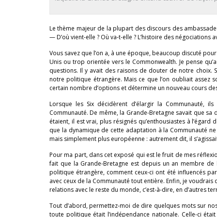
Le thème majeur de la plupart des discours des ambassadeur
— D’où vient-elle ? Où va-t-elle ? L’histoire des négociatio
Vous savez que l’on a, à une époque, beaucoup discuté pour sa
Unis ou trop orientée vers le Commonwealth. Je pense qu’
questions. Il y avait des raisons de douter de notre choix. S
notre politique étrangère. Mais ce que l’on oubliait assez so
certain nombre d’options et détermine un nouveau cours de
Lorsque les Six décidèrent d’élargir la Communauté, il
Communauté. De même, la Grande-Bretagne savait que sa déc
étaient, il est vrai, plus résignés qu’enthousiastes à l’éga
que la dynamique de cette adaptation à la Communauté ne pouv
mais simplement plus européenne : autrement dit, il s’agissa
Pour ma part, dans cet exposé qui est le fruit de mes réflexi
fait que la Grande-Bretagne est depuis un an membre de l
politique étrangère, comment ceux-ci ont été influencés par 
avec ceux de la Communauté tout entière. Enfin, je voudrais
relations avec le reste du monde, c’est-à-dire, en d’autres t
Tout d’abord, permettez-moi de dire quelques mots sur nos 
toute politique était l’indépendance nationale. Celle-ci éta