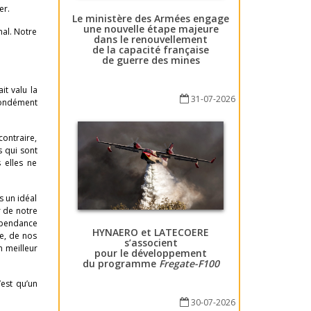
er.
Le ministère des Armées engage
une nouvelle étape majeure
nal. Notre
dans le renouvellement
de la capacité française
de guerre des mines
it valu la
31-07-2026
ofondément
contraire,
s qui sont
 elles ne
s un idéal
r de notre
dépendance
HYNAERO et LATECOERE
re, de nos
s’associent
n meilleur
pour le développement
du programme
Fregate-F100
’est qu’un
30-07-2026