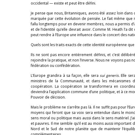
occidental — existe et peut être défini.
Je pense que nous, Britanniques, avons été assez loin dans c
marquée par cette évolution de pensée. Le fait même que
fallu longtemps pour en devenir membres, nous a permis d’
et de l’identité qu’elle devrait avoir. Comme M. Heath l’a 
peut rendre à l’Europe une influence dans le concert des natio
Quels sont les traits exacts de cette identité européenne que
Ils ne sont pas encore entièrement définis, et c’est délibéré
rejoindre la pratique, et non l’inverse. Nous ne voyons pas 
fédération ou confédération.
L’Europe grandira à sa façon, elle sera
sui generis.
Elle se
ministres de la Communauté, et dans les mécanismes de
coopération. La coopération se transformera en coordina
deviendra l’application commune d’une politique, et à ce m
Pouvoir de décision.
Mais le problème ne s’arrête pas là. Il ne suffit pas pour l’Eur
moyens qui feront que sa voix sera entendue dans le monde.
sens moral ou politique mais aussi dans le sens matériel. J’a
et pauvres. Il me semble qu’il est au moins aussi important de
Nord et le Sud de notre planète que de maintenir l’équilibr
complémentaires.