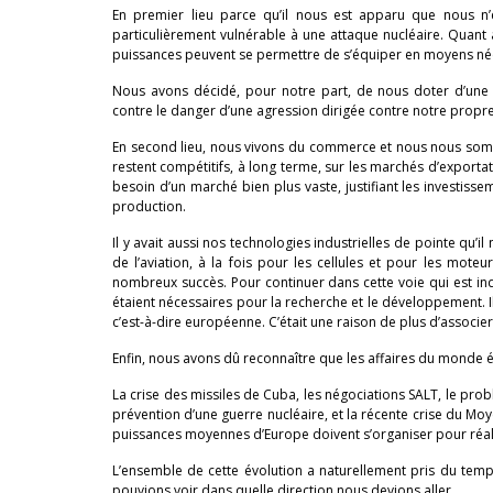
En premier lieu parce qu’il nous est apparu que nous n’é
particulièrement vulnérable à une attaque nucléaire. Quant à
puissances peuvent se permettre de s’équiper en moyens néce
Nous avons décidé, pour notre part, de nous doter d’une f
contre le danger d’une agression dirigée contre notre propre t
En second lieu, nous vivons du commerce et nous nous somm
restent compétitifs, à long terme, sur les marchés d’exporta
besoin d’un marché bien plus vaste, justifiant les investi
production.
Il y avait aussi nos technologies industrielles de pointe qu’il
de l’aviation, à la fois pour les cellules et pour les mot
nombreux succès. Pour continuer dans cette voie qui est in
étaient nécessaires pour la recherche et le développement. I
c’est-à-dire européenne. C’était une raison de plus d’associ
Enfin, nous avons dû reconnaître que les affaires du monde ét
La crise des missiles de Cuba, les négociations SALT, le prob
prévention d’une guerre nucléaire, et la récente crise du Moy
puissances moyennes d’Europe doivent s’organiser pour réal
L’ensemble de cette évolution a naturellement pris du temps
pouvions voir dans quelle direction nous devions aller.