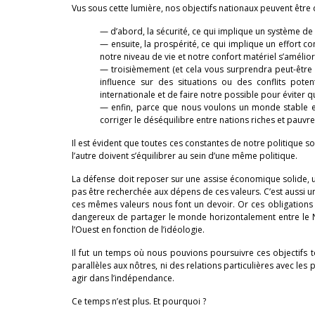
Vus sous cette lumière, nos objectifs nationaux peuvent être dé
— d’abord, la sécurité, ce qui implique un système de d
— ensuite, la prospérité, ce qui implique un effort
notre niveau de vie et notre confort matériel s’amélior
— troisièmement (et cela vous surprendra peut-être qu
influence sur des situations ou des conflits pote
internationale et de faire notre possible pour éviter q
— enfin, parce que nous voulons un monde stable et
corriger le déséquilibre entre nations riches et pauv
Il est évident que toutes ces constantes de notre politique so
l’autre doivent s’équilibrer au sein d’une même politique.
La défense doit reposer sur une assise économique solide, un
pas être recherchée aux dépens de ces valeurs. C’est aussi 
ces mêmes valeurs nous font un devoir. Or ces obligations ne
dangereux de partager le monde horizontalement entre le Nor
l’Ouest en fonction de l’idéologie.
Il fut un temps où nous pouvions poursuivre ces objectifs to
parallèles aux nôtres, ni des relations particulières avec l
agir dans l’indépendance.
Ce temps n’est plus. Et pourquoi ?