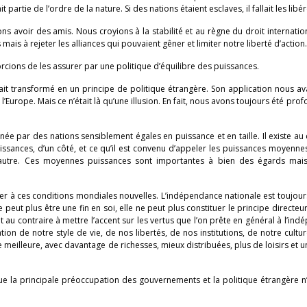
rtie de l’ordre de la nature. Si des nations étaient esclaves, il fallait les libér
 avoir des amis. Nous croyions à la stabilité et au règne du droit internatio
ais à rejeter les alliances qui pouvaient gêner et limiter notre liberté d’action.
orcions de les assurer par une politique d’équilibre des puissances.
it transformé en un principe de politique étrangère. Son application nous ava
e l’Europe. Mais ce n’était là qu’une illusion. En fait, nous avons toujours été pr
e par des nations sensiblement égales en puissance et en taille. Il existe au 
issances, d’un côté, et ce qu’il est convenu d’appeler les puissances moyenne
l’autre. Ces moyennes puissances sont importantes à bien des égards mais
er à ces conditions mondiales nouvelles. L’indépendance nationale est toujour
peut plus être une fin en soi, elle ne peut plus constituer le principe directeu
au contraire à mettre l’accent sur les vertus que l’on prête en général à l’in
vation de notre style de vie, de nos libertés, de nos institutions, de notre cultu
ie meilleure, avec davantage de richesses, mieux distribuées, plus de loisirs et u
ue la principale préoccupation des gouvernements et la politique étrangère n