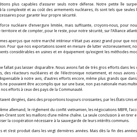
tions plus capables d’assurer seuls notre défense. Notre petite île surpe
 la complexité et au coût des armements nucléaires, ils sont tels que seules 
ssaires pour garantir leur propre sécurité.
orce nucléaire d’envergure limitée, mais suffisante, croyons-nous, pour nou
erritoire et de compter, pour le reste, pour notre sécurité, sur l’Alliance atlant
es aperçus que notre marché intérieur n’était pas assez grand pour que nos
tion. Pour que nos exportations soient en mesure de lutter victorieusement, n
ssements considérables en usines et en équipement qu’exigent les méthodes m
 ne fallait pas laisser disparaître. Nous avions fait de très gros efforts dans le
eurs, des réacteurs nucléaires et de l’électronique notamment, et nous avion
dispensable à notre avis, d’autres efforts encore, même plus grands que dans
ls ne pouvaient être accomplis que sur une base, non pas nationale mais multi
er nos efforts à ceux des pays de la Communauté.
aient dirigées, dans des proportions toujours croissantes, par les États-Unis et
lème allemand, le règlement du conflit vietnamien, les négociations MBFR, l’acc
en-Orient sont les maillons d’une même chaîne. La seule conclusion à en tirer e
iser la coopération nécessaire à la sauvegarde de leurs intérêts communs.
 et s’est produit dans les vingt dernières années. Mais dès la fin des année