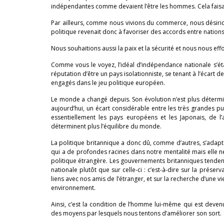
indépendantes comme devaient l’être les hommes. Cela faisait pa
Par ailleurs, comme nous vivions du commerce, nous désirions
politique revenait donc à favoriser des accords entre nations m
Nous souhaitions aussi la paix et la sécurité et nous nous eff
Comme vous le voyez, l’idéal d’indépendance nationale s’éta
réputation d’être un pays isolationniste, se tenant à l’écart d
engagés dans le jeu politique européen.
Le monde a changé depuis. Son évolution n’est plus déterminé
aujourd’hui, un écart considérable entre les très grandes pu
essentiellement les pays européens et les Japonais, de 
déterminent plus l’équilibre du monde.
La politique britannique a donc dû, comme d’autres, s’adapt
qui a de profondes racines dans notre mentalité mais elle ne 
politique étrangère. Les gouvernements britanniques tendent 
nationale plutôt que sur celle-ci : c’est-à-dire sur la préser
liens avec nos amis de l’étranger, et sur la recherche d’une v
environnement.
Ainsi, c’est la condition de l’homme lui-même qui est deven
des moyens par lesquels nous tentons d’améliorer son sort.