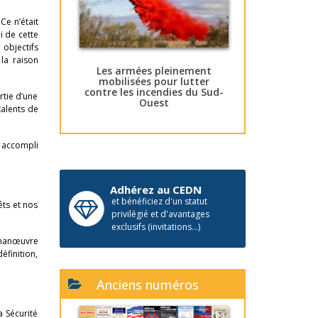
Ce n’était
i de cette
 objectifs
la raison
Les armées pleinement
mobilisées pour lutter
contre les incendies du Sud-
rtie d’une
Ouest
talents de
é accompli
Adhérez au CEDN
et bénéficiez d'un statut
ts et nos
privilégié et d'avantages
exclusifs (invitations...)
e manœuvre
éfinition,
Anciens numéros
 Sécurité