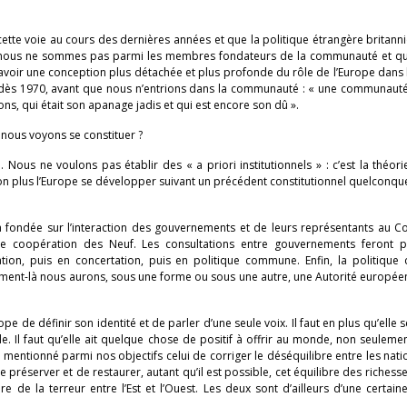
ette voie au cours des dernières années et que la politique étrangère britann
 nous ne sommes pas parmi les membres fondateurs de la communauté et qu’
avoir une conception plus détachée et plus profonde du rôle de l’Europe dans
dit dès 1970, avant que nous n’entrions dans la communauté : « une communaut
ns, qui était son apanage jadis et qui est encore son dû ».
 nous voyons se constituer ?
. Nous ne voulons pas établir des « a priori institutionnels » : c’est la théori
non plus l’Europe se développer suivant un précédent constitutionnel quelconqu
ra fondée sur l’interaction des gouvernements et de leurs représentants au C
 coopération des Neuf. Les consultations entre gouvernements feront p
tion, puis en concertation, puis en politique commune. Enfin, la politiqu
oment-là nous aurons, sous une forme ou sous une autre, une Autorité europé
ope de définir son identité et de parler d’une seule voix. Il faut en plus qu’elle 
 Il faut qu’elle ait quelque chose de positif à offrir au monde, non seuleme
i mentionné parmi nos objectifs celui de corriger le déséquilibre entre les nati
 préserver et de restaurer, autant qu’il est possible, cet équilibre des richesse
e de la terreur entre l’Est et l’Ouest. Les deux sont d’ailleurs d’une certai