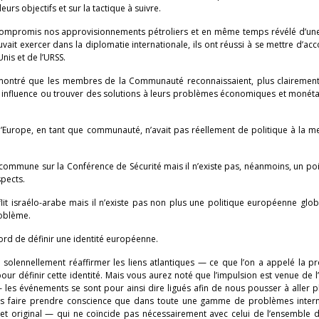
urs objectifs et sur la tactique à suivre.
a compromis nos approvisionnements pétroliers et en même temps révélé d’un
vait exercer dans la diplomatie internationale, ils ont réussi à se mettre d’ac
nis et de l’URSS.
 a montré que les membres de la Communauté reconnaissaient, plus clairement 
une influence ou trouver des solutions à leurs problèmes économiques et monét
l’Europe, en tant que communauté, n’avait pas réellement de politique à la 
commune sur la Conférence de Sécurité mais il n’existe pas, néanmoins, un po
pects.
t israélo-arabe mais il n’existe pas non plus une politique européenne glob
roblème.
bord de définir une identité européenne.
 solennellement réaffirmer les liens atlantiques — ce que l’on a appelé la p
our définir cette identité. Mais vous aurez noté que l’impulsion est venue de l’
les événements se sont pour ainsi dire ligués afin de nous pousser à aller pl
 nous faire prendre conscience que dans toute une gamme de problèmes intern
 et original — qui ne coïncide pas nécessairement avec celui de l’ensemble