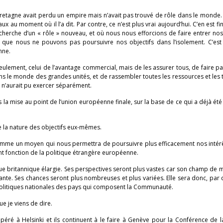
retagne avait perdu un empire mais n’avait pas trouvé de rôle dans le monde. 
x au moment où il l’a dit. Par contre, ce n’est plus vrai aujourd’hui. C’en est fin
echerche d’un « rôle » nouveau, et où nous nous efforcions de faire entrer nos
que nous ne pouvons pas poursuivre nos objectifs dans l’isolement. C’est 
nne.
seulement, celui de l’avantage commercial, mais de les assurer tous, de faire pa
 le monde des grandes unités, et de rassembler toutes les ressources et les 
 n’aurait pu exercer séparément.
a mise au point de l’union européenne finale, sur la base de ce qui a déjà ét
 la nature des objectifs eux-mêmes.
me un moyen qui nous permettra de poursuivre plus efficacement nos intérê
ent fonction de la politique étrangère européenne.
ique britannique élargie. Ses perspectives seront plus vastes car son champ d
ante. Ses chances seront plus nombreuses et plus variées. Elle sera donc, par d
politiques nationales des pays qui composent la Communauté.
e je viens de dire.
ré à Helsinki et ils continuent à le faire à Genève pour la Conférence de la