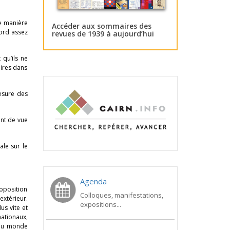
e manière
Accéder aux sommaires des
cord assez
revues de 1939 à aujourd’hui
qu’ils ne
aires dans
mesure des
int de vue
ale sur le
Agenda
roposition
Colloques, manifestations,
extérieur.
expositions...
us vite et
ationaux,
 du monde