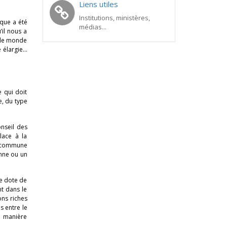
Liens utiles
Institutions, ministères,
ique a été
médias...
il nous a
 le monde
é élargie…
e qui doit
e, du type
onseil des
lace à la
e commune
enne ou un
se dote de
nt dans le
ons riches
s entre le
ne manière