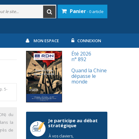
Panier
- 0 article
MON ESPACE
CONNEXION
Été 2026
n° 892
Quand la Chine
dépasse le
monde
p. 5-
EDN) du
Je participe au débat
dans la
stratégique
grès de
À vos claviers,