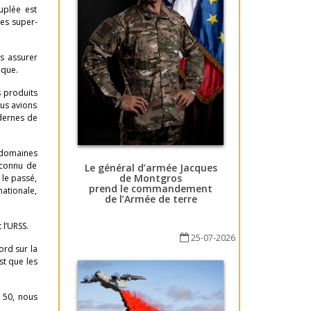
uplée est
les super-
s assurer
ique.
 produits
ous avions
odernes de
s domaines
s connu de
Le général d’armée Jacques
de Montgros
 le passé,
prend le commandement
nationale,
de l’Armée de terre
 l’URSS.
25-07-2026
ord sur la
st que les
s 50, nous