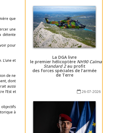
anière que
xercer une
a détente
voir pour
La DGA livre
. L’une et
le premier hélicoptère
NH90 Caïman
Standard 2
au profit
des forces spéciales de l’armée
de Terre
tion de ne
ment, dont
rait aussi
e l’Est et
26-07-2026
 objectifs
storique à