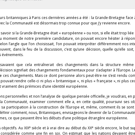
s britanniques à Paris ces dernières années a été : la Grande-Bretagne face 
ns avec la Communauté est désormais trop connue pour que j’y revienne encore.
voir si la Grande-Bretagne était « européenne » ou non, si elle était trop liée 
au moment de notre première candidature, on pouvait encore hésiter à répon
elon l’angle que l’on choisissait, l’on pouvait interpréter différemment nos int
uvent, dans le feu de la discussion, c’est qu’une décision, quelle qu’elle soit
s événements.
s savaient que cela entraînerait des changements dans la structure même
ision signifiait des changements fondamentaux pour s’adapter à l’Europe. Le
rd de ces changements. Mais ce dont personne alors peut-être ne s’est rendu com
ait rendre celle-ci ni plus « britannique », ni plus « française », ni plus cec
it vraiment des prémices d’une identité européenne.
ons personnelles et non l’analyse de quelque pensée officielle, je voudrais, en 
a Communauté, examiner comment elle a, en cette qualité, poursuivi ses obj
sa participation à la construction de l’Europe et, même, comment ils se sont 
 définir comment, nous, Britanniques, envisageons le devenir de la Communaut
ermes, ce que peuvent être les débuts d’une politique étrangère européenne.
e
e
objectifs. Au XIX
siècle et à vrai dire au début du XX
siècle encore, le but s
it considérée comme une fin en soi. On estimait que les nations devaient être