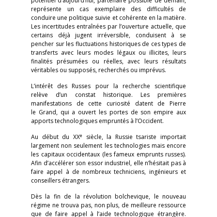
potentiel d’aujourd’hui, partenaire possible de demain,
représente un cas exemplaire des difficultés de
conduire une politique suivie et cohérente en la matière.
Les incertitudes entraînées par l’ouverture actuelle, que
certains déjà jugent irréversible, conduisent à se
pencher sur les fluctuations historiques de ces types de
transferts avec leurs modes légaux ou illicites, leurs
finalités présumées ou réelles, avec leurs résultats
véritables ou supposés, recherchés ou imprévus.
L’intérêt des Russes pour la recherche scientifique
relève d’un constat historique. Les premières
manifestations de cette curiosité datent de Pierre
le Grand, qui a ouvert les portes de son empire aux
apports technologiques empruntés à l’Occident.
e
Au début du XX
siècle, la Russie tsariste importait
largement non seulement les technologies mais encore
les capitaux occidentaux (les fameux emprunts russes).
Afin d’accélérer son essor industriel, elle n’hésitait pas à
faire appel à de nombreux techniciens, ingénieurs et
conseillers étrangers.
Dès la fin de la révolution bolchevique, le nouveau
régime ne trouva pas, non plus, de meilleure ressource
que de faire appel à l’aide technologique étrangère.