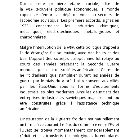
Durant cette première étape cruciale, dite de
la
NEP
(Nouvelle politique économique), le monde
capitaliste s’empressa déjà de voler au secours de
l’économie soviétique. Les premiers accords, signés en
1923, concernaient les industries chimiques,
mécaniques, électrotechniques, métallurgiques et
charbonnières.
Malgré l’interruption de la
NEP
, cette politique d’appel à
l’aide étrangère fut poursuivie, avec des hauts et des
bas. L’apport des sociétés européennes fut relayé au
cours des années précédant la Seconde Guerre
mondiale par celui de sociétés américaines. Cette aide
ne fit d’ailleurs que s’amplifier durant les années de
guerre par le biais du « prêt-bail » consenti aux Alliés
par les États-Unis sous la forme d’équipements
industriels les plus modernes. Ainsi les deux tiers des
entreprises industrielles soviétiques majeures ont pu
être construites grâce à l’assistance technique
américaine.
L’instauration de la « guerre froide » mit naturellement
un terme à ce courant. Le flux du commerce entre l’Est et
l’Ouest se trouva momentanément considérablement
réduit et les transferts technologiques furent placés