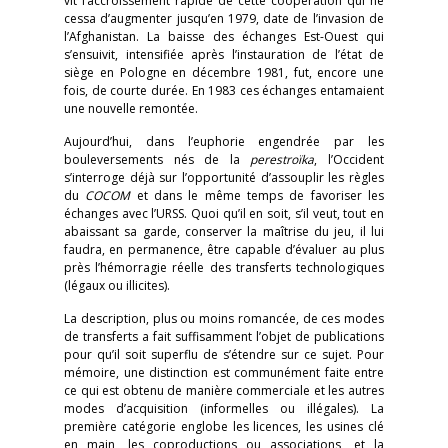
vit l’accroissement rapide de cette coopération qui ne
cessa d’augmenter jusqu’en 1979, date de l’invasion de
l’Afghanistan. La baisse des échanges Est-Ouest qui
s’ensuivit, intensifiée après l’instauration de l’état de
siège en Pologne en décembre 1981, fut, encore une
fois, de courte durée. En 1983 ces échanges entamaient
une nouvelle remontée.
Aujourd’hui, dans l’euphorie engendrée par les
bouleversements nés de la
perestroïka
, l’Occident
s’interroge déjà sur l’opportunité d’assouplir les règles
du
COCOM
et dans le même temps de favoriser les
échanges avec l’URSS. Quoi qu’il en soit, s’il veut, tout en
abaissant sa garde, conserver la maîtrise du jeu, il lui
faudra, en permanence, être capable d’évaluer au plus
près l’hémorragie réelle des transferts technologiques
(légaux ou illicites).
La description, plus ou moins romancée, de ces modes
de transferts a fait suffisamment l’objet de publications
pour qu’il soit superflu de s’étendre sur ce sujet. Pour
mémoire, une distinction est communément faite entre
ce qui est obtenu de manière commerciale et les autres
modes d’acquisition (informelles ou illégales). La
première catégorie englobe les licences, les usines clé
en main, les coproductions ou associations, et la