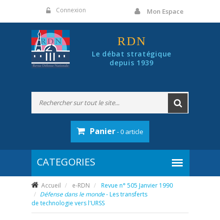
Panneau de gestion des cookies
Connexion
Mon Espace
RDN
Le débat stratégique
depuis 1939
Panier
- 0 article
Accueil
e-RDN
Revue n° 505 Janvier 1990
Défense dans le monde
- Les transferts
de technologie vers l'URSS