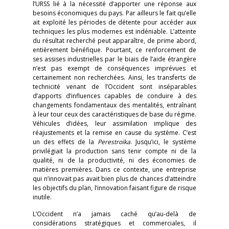
l’URSS lié à la nécessité d’apporter une réponse aux
besoins économiques du pays. Par ailleurs le fait qu’elle
ait exploité les périodes de détente pour accéder aux
techniques les plus modernes est indéniable. L’atteinte
du résultat recherché peut apparaître, de prime abord,
entièrement bénéfique. Pourtant, ce renforcement de
ses assises industrielles par le biais de l’aide étrangère
n’est pas exempt de conséquences imprévues et
certainement non recherchées. Ainsi, les transferts de
technicité venant de l’Occident sont inséparables
d’apports d’influences capables de conduire à des
changements fondamentaux des mentalités, entraînant
à leur tour ceux des caractéristiques de base du régime.
Véhicules d’idées, leur assimilation implique des
réajustements et la remise en cause du système. C’est
un des effets de la
Perestroïka
. Jusqu’ici, le système
privilégiait la production sans tenir compte ni de la
qualité, ni de la productivité, ni des économies de
matières premières. Dans ce contexte, une entreprise
qui n’innovait pas avait bien plus de chances d’atteindre
les objectifs du plan, l’innovation faisant figure de risque
inutile.
L’Occident n’a jamais caché qu’au-delà de
considérations stratégiques et commerciales, il