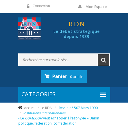
Panneau de gestion des cookies
Connexion
Mon Espace
RDN
Le débat stratégique
depuis 1939
Panier
- 0 article
Accueil
e-RDN
Revue n° 507 Mars 1990
Institutions internationales
- Le
COMECON
veut échapper à l’asphyxie – Union
politique, fédération, confédération