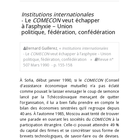
Institutions internationales
- Le
COMECON
veut échapper
à l’asphyxie – Union
politique, fédération, confédération
Bernard Guillerez
, «
Institutions internationales
- Le
COMECON
veut échapper à l’asphyxie – Union
politique, fédération, confédération »
Revue n°
507 Mars 1990
- p. 155-158
À Sofia, début janvier 1990, si le
COMECON
(Conseil
d'assistance économique mutuelle) n’a pas éclaté
comme pouvait le laisser envisager le coup de semonce
lancé par la Tchécoslovaquie menaçant de quitter
l’organisation, il lui a bien fallu prendre en compte le
bilan des économies sinistrées qu’il regroupe depuis
40 ans. À l’automne 1985, Moscou avait tenté de trouver
une parade en ouvrant les sociétés du
COMECON
à la
participation étrangère. Celle-ci pouvait atteindre 49 %
du capital des firmes et se concrétiser sous forme de
brevets technologiques, de savoir-faire ou de devises.