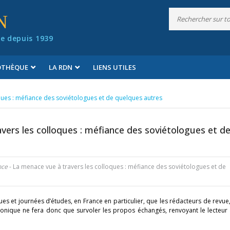
N
e depuis 1939
IOTHÈQUE
LA RDN
LIENS UTILES
ques : méfiance des soviétologues et de quelques autres
vers les colloques : méfiance des soviétologues et d
nce
- La menace vue à travers les colloques : méfiance des soviétologues et de
es et journées d’études, en France en particulier, que les rédacteurs de revue, 
ronique ne fera donc que survoler les propos échangés, renvoyant le lecteur 