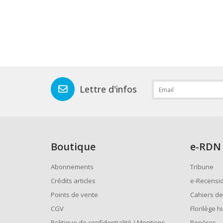
Lettre d'infos
Boutique
e
-RDN
Abonnements
Tribune
Crédits articles
e-Recensi
Points de vente
Cahiers de
CGV
Florilège h
Politique de confidentialité / Mentions
Repères