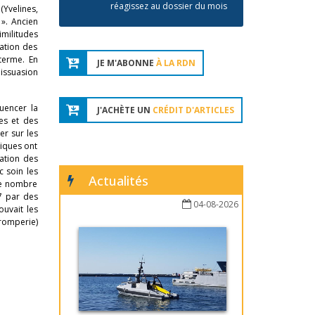
réagissez au dossier du mois
(Yvelines,
 ». Ancien
imilitudes
mation des
 terme. En
JE M'ABONNE
À LA RDN
dissuasion
luencer la
J'ACHÈTE UN
CRÉDIT D'ARTICLES
tes et des
er sur les
tiques ont
sation des
c soin les
Actualités
 le nombre
7 par des
04-08-2026
ouvait les
romperie)