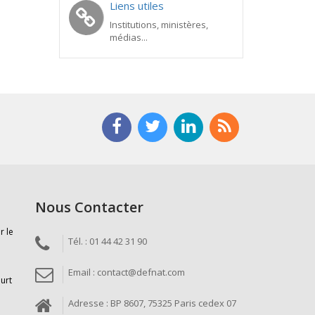
Liens utiles
Institutions, ministères,
médias...
Nous Contacter
r le
Tél. : 01 44 42 31 90
Email : contact@defnat.com
ourt
Adresse : BP 8607, 75325 Paris cedex 07