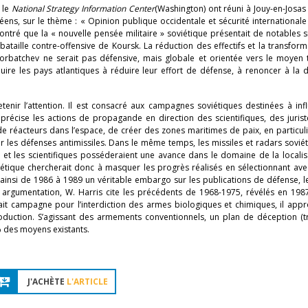
t le
National
Strategy
Information
Center
(Washington) ont réuni à Jouy-en-Josas 
ens, sur le thème : « Opinion publique occidentale et sécurité internationale
ré que la « nouvelle pensée militaire » soviétique présentait de notables s
ataille contre-offensive de Koursk. La réduction des effectifs et la transfor
e Gorbatchev ne serait pas défensive, mais globale et orientée vers le moyen
uire les pays atlantiques à réduire leur effort de défense, à renoncer à la 
etenir l’attention. Il est consacré aux campagnes soviétiques destinées à inf
précise les actions de propagande en direction des scientifiques, des juris
e réacteurs dans l’espace, de créer des zones maritimes de paix, en particuli
sur les défenses antimissiles. Dans le même temps, les missiles et radars sovié
), et les scientifiques posséderaient une avance dans le domaine de la locali
iétique chercherait donc à masquer les progrès réalisés en sélectionnant ave
e ainsi de 1986 à 1989 un véritable embargo sur les publications de défense,
 argumentation, W. Harris cite les précédents de 1968-1975, révélés en 198
ait campagne pour l’interdiction des armes biologiques et chimiques, il appr
duction. S’agissant des armements conventionnels, un plan de déception (t
% des moyens existants.
J'ACHÈTE
L'ARTICLE