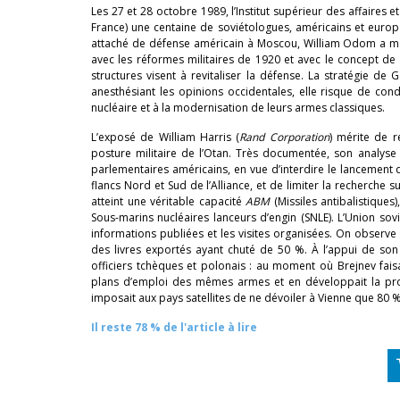
Les 27 et 28 octobre 1989, l’Institut supérieur des affaires e
France) une centaine de soviétologues, américains et europé
attaché de défense américain à Moscou, William Odom a mont
avec les réformes militaires de 1920 et avec le concept de b
structures visent à revitaliser la défense. La stratégie d
anesthésiant les opinions occidentales, elle risque de cond
nucléaire et à la modernisation de leurs armes classiques.
L’exposé de William Harris (
Rand
Corporation
) mérite de r
posture militaire de l’Otan. Très documentée, son analyse 
parlementaires américains, en vue d’interdire le lancement d
flancs Nord et Sud de l’Alliance, et de limiter la recherche 
atteint une véritable capacité
ABM
(Missiles antibalistiques
Sous-marins nucléaires lanceurs d’engin (SNLE). L’Union sov
informations publiées et les visites organisées. On observ
des livres exportés ayant chuté de 50 %. À l’appui de son
officiers tchèques et polonais : au moment où Brejnev fais
plans d’emploi des mêmes armes et en développait la pro
imposait aux pays satellites de ne dévoiler à Vienne que 80 
Il reste 78 % de l'article à lire