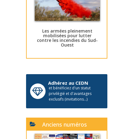
Les armées pleinement
mobilisées pour lutter
contre les incendies du Sud-
Ouest
Adhérez au CEDN
et bénéficiez d'un statut
privilégié et d'avantages
exclusifs (invitations...)
Anciens numéros