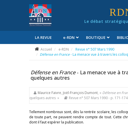
Panneau de gestion des cookies
RD
Le débat stratégiqu
LA REVUE
e
-RDN
BOUTIQUE
BIBL
Conditions générales de vente
Accueil
e-RDN
Revue n° 507 Mars 1990
Défense en France
- La menace vue à travers les collo
Défense en France
- La menace vue à tra
quelques autres
Maurice Faivre
,
Joël-François Dumont
, «
Défense en Fra
quelques autres »
Revue n° 507 Mars 1990
- p. 171-174
Tellement nombreux sont, dès la rentrée scolaire, les colloqu
de toute part, ne peuvent rendre compte de tout. Cette ch
dont il faut espérer la publication.