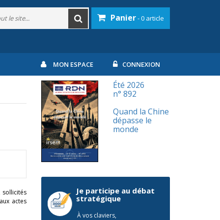
Panier
- 0 article
MON ESPACE
CONNEXION
Été 2026
n° 892
Quand la Chine
dépasse le
e
monde
Je participe au débat
sollicités
stratégique
aux actes
À vos claviers,