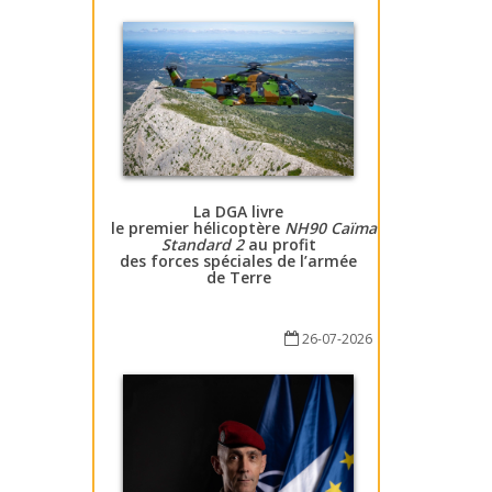
La DGA livre
le premier hélicoptère
NH90 Caïman
Standard 2
au profit
des forces spéciales de l’armée
de Terre
26-07-2026