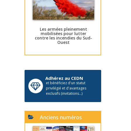
Les armées pleinement
mobilisées pour lutter
contre les incendies du Sud-
Ouest
Adhérez au CEDN
et bénéficiez d'un statut
privilégié et d'avantages
exclusifs (invitations...)
Anciens numéros