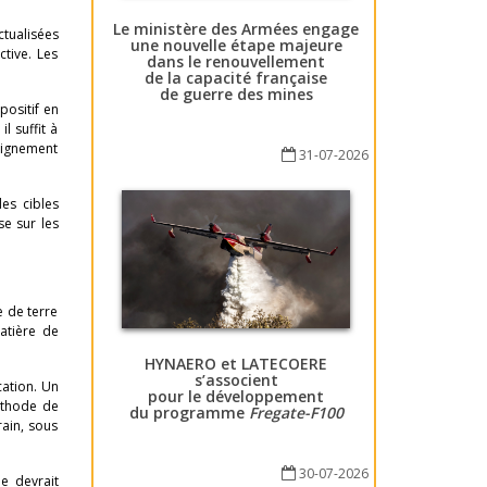
Le ministère des Armées engage
tualisées
une nouvelle étape majeure
tive. Les
dans le renouvellement
de la capacité française
de guerre des mines
positif en
l suffit à
eignement
31-07-2026
des cibles
se sur les
e de terre
matière de
HYNAERO et LATECOERE
s’associent
cation. Un
pour le développement
éthode de
du programme
Fregate-F100
rain, sous
30-07-2026
e devrait