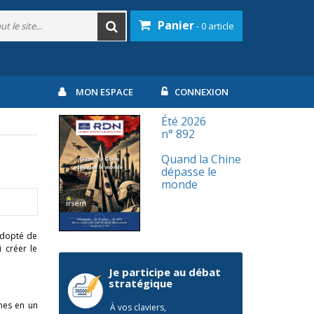
Panier
- 0 article
MON ESPACE
CONNEXION
Été 2026
n° 892
Quand la Chine
dépasse le
monde
 adopté de
 créer le
Je participe au débat
stratégique
nes en un
À vos claviers,