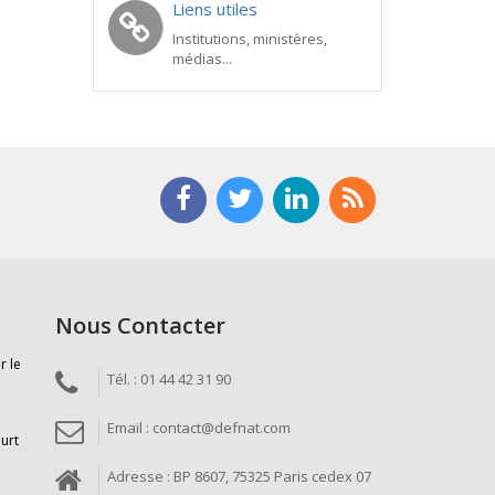
Liens utiles
Institutions, ministères,
médias...
Nous Contacter
r le
Tél. : 01 44 42 31 90
Email : contact@defnat.com
ourt
Adresse : BP 8607, 75325 Paris cedex 07