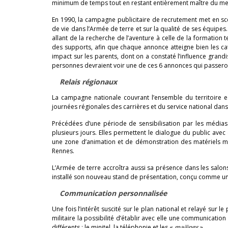
minimum de temps tout en restant entièrement maître du me
En 1990, la campagne publicitaire de recrutement met en sc
de vie dans l’Armée de terre et sur la qualité de ses équipes
allant de la recherche de l’aventure à celle de la formation
des supports, afin que chaque annonce atteigne bien les cat
impact sur les parents, dont on a constaté l’influence grandis
personnes devraient voir une de ces 6 annonces qui passero
Relais régionaux
La campagne nationale couvrant l’ensemble du territoire 
journées régionales des carrières et du service national dans
Précédées d’une période de sensibilisation par les médias l
plusieurs jours. Elles permettent le dialogue du public ave
une zone d’animation et de démonstration des matériels mi
Rennes.
L’Armée de terre accroîtra aussi sa présence dans les salons
installé son nouveau stand de présentation, conçu comme un
Communication personnalisée
Une fois l’intérêt suscité sur le plan national et relayé sur 
militaire la possibilité d’établir avec elle une communication 
différents : le minitel, la téléphonie et les «
mailings
».