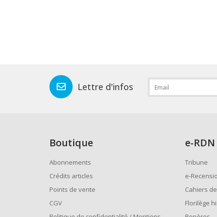
Lettre d'infos
Boutique
e
-RDN
Abonnements
Tribune
Crédits articles
e-Recensi
Points de vente
Cahiers de
CGV
Florilège h
Politique de confidentialité / Mentions
Repères