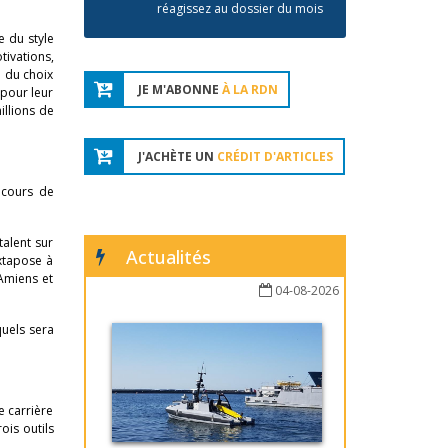
réagissez au dossier du mois
e du style
tivations,
e du choix
JE M'ABONNE
À LA RDN
 pour leur
illions de
J'ACHÈTE UN
CRÉDIT D'ARTICLES
 cours de
talent sur
Actualités
uxtapose à
Amiens et
04-08-2026
quels sera
e carrière
ois outils