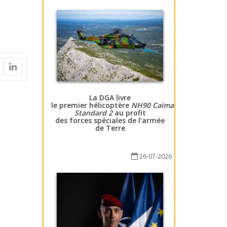
La DGA livre
le premier hélicoptère
NH90 Caïman
Standard 2
au profit
des forces spéciales de l’armée
de Terre
26-07-2026