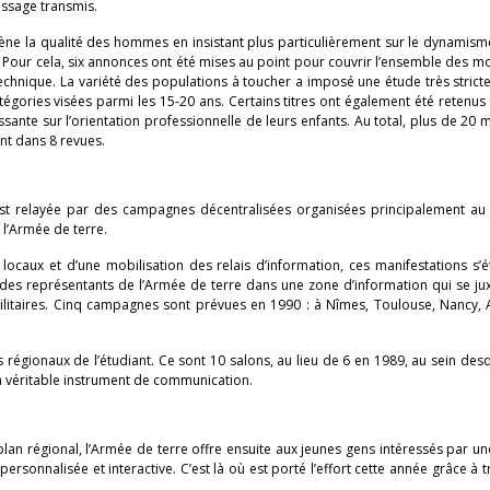
ssage transmis.
ène la qualité des hommes en insistant plus particulièrement sur le dynamism
. Pour cela, six annonces ont été mises au point pour couvrir l’ensemble des mo
 technique. La variété des populations à toucher a imposé une étude très strict
égories visées parmi les 15-20 ans. Certains titres ont également été retenus
sante sur l’orientation professionnelle de leurs enfants. Au total, plus de 20 m
nt dans 8 revues.
est relayée par des campagnes décentralisées organisées principalement au
 l’Armée de terre.
ocaux et d’une mobilisation des relais d’information, ces manifestations s’é
c des représentants de l’Armée de terre dans une zone d’information qui se j
litaires. Cinq campagnes sont prévues en 1990 : à Nîmes, Toulouse, Nancy, 
 régionaux de l’étudiant. Ce sont 10 salons, au lieu de 6 en 1989, au sein des
 véritable instrument de communication.
le plan régional, l’Armée de terre offre ensuite aux jeunes gens intéressés par un
personnalisée et interactive. C’est là où est porté l’effort cette année grâce à tr