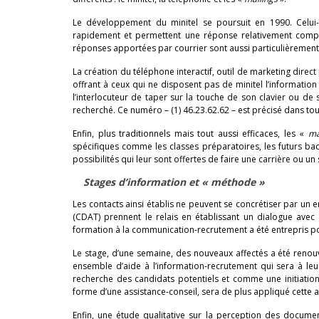
Le développement du minitel se poursuit en 1990. Celui-c
rapidement et permettent une réponse relativement compl
réponses apportées par courrier sont aussi particulièremen
La création du téléphone interactif, outil de marketing direc
offrant à ceux qui ne disposent pas de minitel l’information 
l’interlocuteur de taper sur la touche de son clavier ou 
recherché. Ce numéro – (1) 46.23.62.62 – est précisé dans tou
Enfin, plus traditionnels mais tout aussi efficaces, les «
ma
spécifiques comme les classes préparatoires, les futurs bac
possibilités qui leur sont offertes de faire une carrière ou u
Stages d’information et « méthode »
Les contacts ainsi établis ne peuvent se concrétiser par u
(CDAT) prennent le relais en établissant un dialogue avec 
formation à la communication-recrutement a été entrepris pou
Le stage, d’une semaine, des nouveaux affectés a été renou
ensemble d’aide à l’information-recrutement qui sera à le
recherche des candidats potentiels et comme une initiation 
forme d’une assistance-conseil, sera de plus appliqué cette
Enfin, une étude qualitative sur la perception des docume