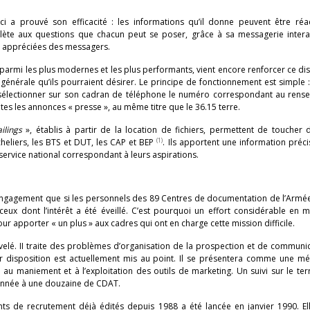
i a prouvé son efficacité : les informations qu’il donne peuvent être réac
ète aux questions que chacun peut se poser, grâce à sa messagerie interac
t appréciées des messagers.
t parmi les plus modernes et les plus performants, vient encore renforcer ce dis
générale qu’ils pourraient désirer. Le principe de fonctionnement est simple : i
de sélectionner sur son cadran de téléphone le numéro correspondant au rens
tes les annonces « presse », au même titre que le 36.15 terre.
ilings
», établis à partir de la location de fichiers, permettent de toucher 
(1)
heliers, les BTS et DUT, les CAP et BEP
. Ils apportent une information préci
n service national correspondant à leurs aspirations.
n engagement que si les personnels des 89 Centres de documentation de l’Armé
ceux dont l’intérêt a été éveillé. C’est pourquoi un effort considérable en 
r apporter « un plus » aux cadres qui ont en charge cette mission difficile.
velé. II traite des problèmes d’organisation de la prospection et de communi
ur disposition est actuellement mis au point. Il se présentera comme une m
au maniement et à l’exploitation des outils de marketing. Un suivi sur le ter
 année à une douzaine de CDAT.
nts de recrutement déjà édités depuis 1988 a été lancée en janvier 1990. Ell