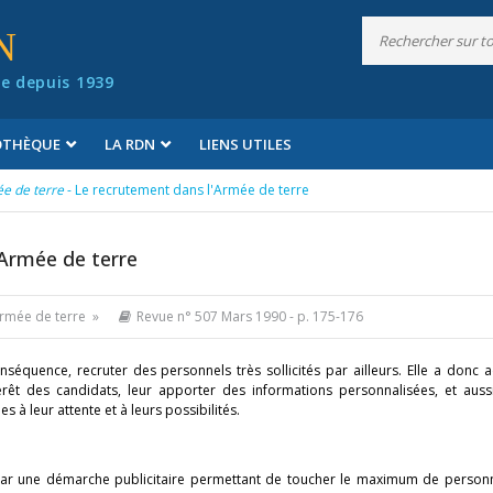
N
e depuis 1939
IOTHÈQUE
LA RDN
LIENS UTILES
e de terre
- Le recrutement dans l'Armée de terre
'Armée de terre
Armée de terre »
Revue n° 507 Mars 1990
- p. 175-176
nséquence, recruter des personnels très sollicités par ailleurs. Elle a donc
rêt des candidats, leur apporter des informations personnalisées, et aussi
s à leur attente et à leurs possibilités.
e par une démarche publicitaire permettant de toucher le maximum de person