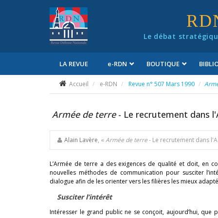
Panneau de gestion des cookies
RD
Le débat stratégiqu
LA REVUE
e
-RDN
BOUTIQUE
BIBL
Conditions générales de vente
Accueil
e-RDN
Revue n° 507 Mars 1990
Armé
Armée de terre
- Le recrutement dans l
Alain Lavère
, «
Armée de terre
- Le recrutement dans l'
L’Armée de terre a des exigences de qualité et doit, en co
nouvelles méthodes de communication pour susciter l’inté
dialogue afin de les orienter vers les filières les mieux adaptée
Susciter l’intérêt
Intéresser le grand public ne se conçoit, aujourd’hui, qu