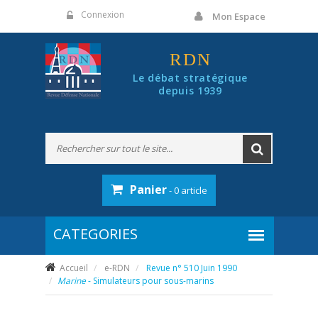
Panneau de gestion des cookies
Connexion
Mon Espace
RDN
Le débat stratégique
depuis 1939
Panier
- 0 article
Accueil
e-RDN
Revue n° 510 Juin 1990
Marine
- Simulateurs pour sous-marins