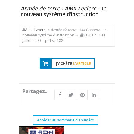
Armée de terre
-
AMX Leclerc
: un
nouveau système d'instruction
Alain Lavère
, «
Armée de terre
-
AMX Leclerc
: un
nouveau système d'instruction »
Revue n° 511
Juillet 1990
- p. 185-188
J'ACHÈTE
L'ARTICLE
Partagez...
Accéder au sommaire du numéro