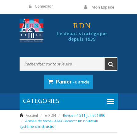
Panneau de gestion des cookies
Connexion
Mon Espace
RDN
Le débat stratégique
depuis 1939
Panier
- 0 article
Accueil
e-RDN
Revue n° 511 Juillet 1990
Armée de terre
-
AMX Leclerc
: un nouveau
système d'instruction