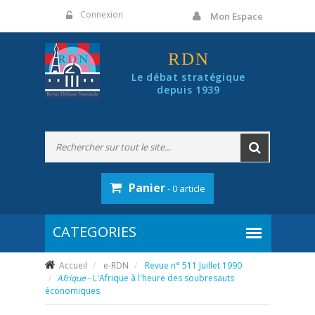
Panneau de gestion des cookies
Connexion
Mon Espace
RDN
Le débat stratégique
depuis 1939
Panier
- 0 article
Accueil
e-RDN
Revue n° 511 Juillet 1990
Afrique
- L'Afrique à l'heure des soubresauts
économiques