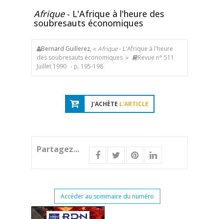
Afrique
- L'Afrique à l'heure des
soubresauts économiques
Bernard Guillerez
, «
Afrique
- L'Afrique à l'heure
des soubresauts économiques »
Revue n° 511
Juillet 1990
- p. 195-198
J'ACHÈTE
L'ARTICLE
Partagez...
Accéder au sommaire du numéro