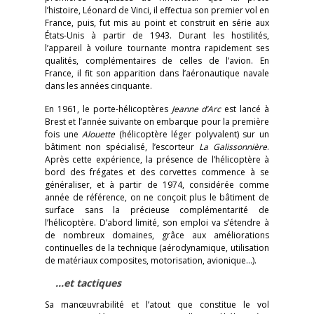
l’histoire, Léonard de Vinci, il effectua son premier vol en
France, puis, fut mis au point et construit en série aux
États-Unis à partir de 1943. Durant les hostilités,
l’appareil à voilure tournante montra rapidement ses
qualités, complémentaires de celles de l’avion. En
France, il fit son apparition dans l’aéronautique navale
dans les années cinquante.
En 1961, le porte-hélicoptères
Jeanne d’Arc
est lancé à
Brest et l’année suivante on embarque pour la première
fois une
Alouette
(hélicoptère léger polyvalent) sur un
bâtiment non spécialisé, l’escorteur
La Galissonnière
.
Après cette expérience, la présence de l’hélicoptère à
bord des frégates et des corvettes commence à se
généraliser, et à partir de 1974, considérée comme
année de référence, on ne conçoit plus le bâtiment de
surface sans la précieuse complémentarité de
l’hélicoptère. D’abord limité, son emploi va s’étendre à
de nombreux domaines, grâce aux améliorations
continuelles de la technique (aérodynamique, utilisation
de matériaux composites, motorisation, avionique…).
…et tactiques
Sa manœuvrabilité et l’atout que constitue le vol