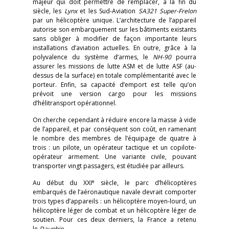
majeur qui doit permettre de remplacer, à la fin du
siècle, les
Lynx
et les Sud-Aviation
SA321 Super-Frelon
par un hélicoptère unique. L’architecture de l’appareil
autorise son embarquement sur les bâtiments existants
sans obliger à modifier de façon importante leurs
installations d’aviation actuelles. En outre, grâce à la
polyvalence du système d’armes, le
NH-90
pourra
assurer les missions de lutte ASM et de lutte ASF (au-
dessus de la surface) en totale complémentarité avec le
porteur. Enfin, sa capacité d’emport est telle qu’on
prévoit une version cargo pour les missions
d’hélitransport opérationnel.
On cherche cependant à réduire encore la masse à vide
de l’appareil, et par conséquent son coût, en ramenant
le nombre des membres de l’équipage de quatre à
trois : un pilote, un opérateur tactique et un copilote-
opérateur armement. Une variante civile, pouvant
transporter vingt passagers, est étudiée par ailleurs.
e
Au début du XXI
siècle, le parc d’hélicoptères
embarqués de l’aéronautique navale devrait comporter
trois types d’appareils : un hélicoptère moyen-lourd, un
hélicoptère léger de combat et un hélicoptère léger de
soutien. Pour ces deux derniers, la France a retenu
le
Dauphin
.