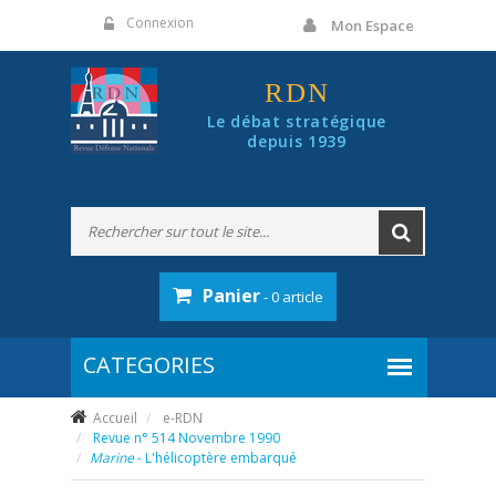
Panneau de gestion des cookies
Connexion
Mon Espace
RDN
Le débat stratégique
depuis 1939
Panier
- 0 article
Accueil
e-RDN
Revue n° 514 Novembre 1990
Marine
- L'hélicoptère embarqué