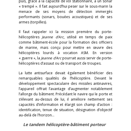
puis, grâce à la capacité de vol stationnaire, à un sonar
« trempé ». Il fait aujourd’hui peser sur le sous-marin la
menace de ses moyens de détection immergés
performants (sonars, bouées acoustiques) et de ses
armes (torpilles).
Il faut rappeler ici la mission première du porte-
hélicoptères
Jeanne d’Arc
, utilisé en temps de paix
comme bâtiment-école pour la formation des officiers
de marine, mais conçu pour mettre en œuvre des
hélicoptères lourds à vocation ASM. En version
« guerre », la
Jeanne d’Arc
pourrait aussi servir de porte-
hélicoptères d’assaut ou de transport de troupes.
La lutte antisurface devait également bénéficier des
remarquables qualités de l’hélicoptère. Devant le
développement spectaculaire des missiles antinavires,
l’appareil offrait l’avantage d’augmenter notablement
l’allonge du bâtiment. Précédant le navire qui le porte et
s’élevant au-dessus de lui, il améliore nettement ses
capacités d’information et élargit son champ d’action :
identification, tenue de situation, désignation d’objectif
au-delà de l’horizon…
Le tandem hélicoptère-bâtiment porteur