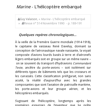
Marine
- L'hélicoptère embarqué
Guy Valaison
, «
Marine
- L'hélicoptère embarqué
»
Revue n° 514 Novembre 1990
- p. 189-191
Quelques repères chronologiques…
À la veille de la Première Guerre mondiale (1914-1918),
le capitaine de vaisseau René Daveluy, donnant sa
conception de l’aéronautique navale naissante, la voyait
composée d’avions lourds basés à terre et d’aéronefs
légers embarqués soit en groupe sur un même navire –
on se souvient du transport d’hydravions
Commandant
Teste,
ancêtre du porte-avions – soit isolément sur
différents types de bâtiments tels que les croiseurs et
les cuirassés. Cette classification préfigurait, non sans
acuité, la réalité d’aujourd’hui avec les grandes
composantes que sont l’aviation de patrouille maritime,
les porte-avions et leur groupe aérien, et les
hélicoptères embarqués.
S’agissant de l’hélicoptère, longtemps après les
premières esquisses de l’inventeur que lui prête