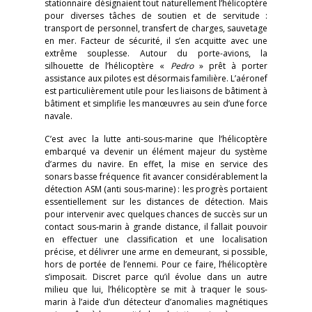
stationnaire désignaient tout naturellement l’hélicoptère
pour diverses tâches de soutien et de servitude :
transport de personnel, transfert de charges, sauvetage
en mer. Facteur de sécurité, il s’en acquitte avec une
extrême souplesse. Autour du porte-avions, la
silhouette de l’hélicoptère «
Pedro
» prêt à porter
assistance aux pilotes est désormais familière. L’aéronef
est particulièrement utile pour les liaisons de bâtiment à
bâtiment et simplifie les manœuvres au sein d’une force
navale.
C’est avec la lutte anti-sous-marine que l’hélicoptère
embarqué va devenir un élément majeur du système
d’armes du navire. En effet, la mise en service des
sonars basse fréquence fit avancer considérablement la
détection ASM (anti sous-marine) : les progrès portaient
essentiellement sur les distances de détection. Mais
pour intervenir avec quelques chances de succès sur un
contact sous-marin à grande distance, il fallait pouvoir
en effectuer une classification et une localisation
précise, et délivrer une arme en demeurant, si possible,
hors de portée de l’ennemi. Pour ce faire, l’hélicoptère
s’imposait. Discret parce qu’il évolue dans un autre
milieu que lui, l’hélicoptère se mit à traquer le sous-
marin à l’aide d’un détecteur d’anomalies magnétiques