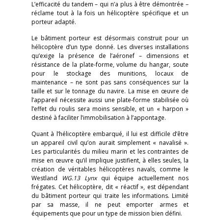
L’efficacité du tandem – qui n’a plus à être démontrée –
réclame tout à la fois un hélicoptère spécifique et un
porteur adapté.
Le bâtiment porteur est désormais construit pour un
hélicoptère d’un type donné. Les diverses installations
qu’exige la présence de l’aéronef – dimensions et
résistance de la plate-forme, volume du hangar, soute
pour le stockage des munitions, locaux de
maintenance – ne sont pas sans conséquences sur la
taille et sur le tonnage du navire. La mise en œuvre de
l’appareil nécessite aussi une plate-forme stabilisée où
l’effet du roulis sera moins sensible, et un « harpon »
destiné à faciliter l’immobilisation à l’appontage.
Quant à l’hélicoptère embarqué, il lui est difficile d’être
un appareil civil qu’on aurait simplement « navalisé ».
Les particularités du milieu marin et les contraintes de
mise en œuvre qu’il implique justifient, à elles seules, la
création de véritables hélicoptères navals, comme le
Westland
WG.13 Lynx
qui équipe actuellement nos
frégates. Cet hélicoptère, dit « réactif », est dépendant
du bâtiment porteur qui traite les informations. Limité
par sa masse, il ne peut emporter armes et
équipements que pour un type de mission bien défini.