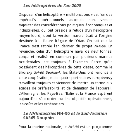
Les hélicoptères de l’an 2000
Disposer d’un hélicoptère « multifonctions » est l’un des
impératifs opérationnels, auxquels sont venues
s’ajouter des considérations politiques, économiques et
industrielles, qui ont présidé à l’étude d’un hélicoptère
moyen-lourd, dont la version navale était à l’origine
destinée à la future frégate de l’Otan. On sait que la
France s’est retirée l’an dernier du projet
NFR-90
. En
revanche, celui d’un hélicoptère naval de neuf tonnes,
conçu et réalisé en commun par plusieurs marines
occidentales, est toujours à l’examen. Parce qu’ils
possèdent des hélicoptères de cette classe, comme le
Sikorsky
SH-60
Seahawk
, les États-Unis ont renoncé à
cette coopération, mais quatre partenaires européens y
travaillent toujours et viennent de mettre un terme aux
études de préfaisabilité et de définition de l’appareil.
L’Allemagne, les Pays-Bas, l’Italie et la France espèrent
aujourd’hui s’accorder sur les objectifs opérationnels,
les coûts et les échéanciers.
Le NHIndustries
NH-90
et le Sud-Aviation
SA365 Dauphin
Pour la marine nationale, le
NH-90
est un programme