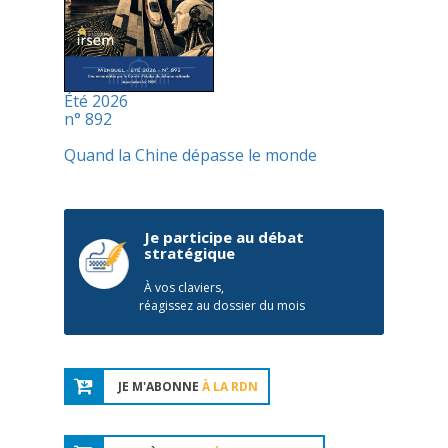
Été 2026
n° 892
Quand la Chine dépasse le monde
Je participe au débat
stratégique
À vos claviers,
réagissez au dossier du mois
JE M'ABONNE
À LA RDN