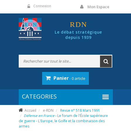
Panneau de gestion des cookies
Connexion
Mon Espace
RDN
Le débat stratégique
depuis 1939
Panier
- 0 article
Accueil
e-RDN
Revue n° 518 Mars 1991
Défense en France
- Le forum de l'École supérieure
de guerre - L'Europe, le Golfe et la combinaison des
armes