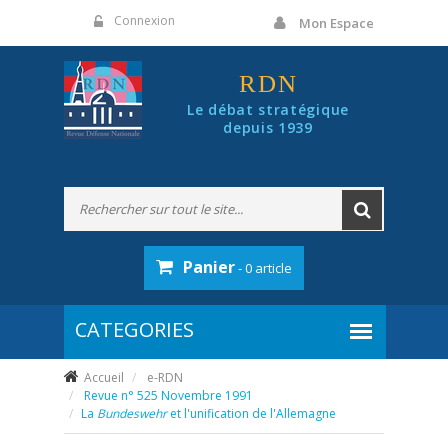
Panneau de gestion des cookies
Connexion
Mon Espace
RDN
Le débat stratégique
depuis 1939
Panier
- 0 article
Accueil
e-RDN
Revue n° 525 Novembre 1991
La
Bundeswehr
et l'unification de l'Allemagne