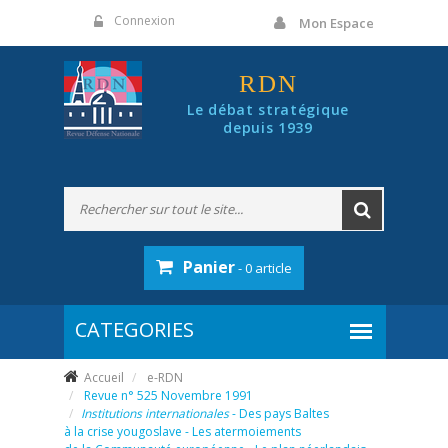
Panneau de gestion des cookies
Connexion
Mon Espace
RDN
Le débat stratégique
depuis 1939
Panier
- 0 article
Accueil
e-RDN
Revue n° 525 Novembre 1991
Institutions internationales
- Des pays Baltes
à la crise yougoslave - Les atermoiements