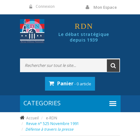
Panneau de gestion des cookies
Connexion
Mon Espace
RDN
Le débat stratégique
depuis 1939
Panier
- 0 article
Accueil
e-RDN
Revue n° 525 Novembre 1991
Défense à travers la presse