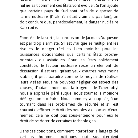
nul ne sait comment ces États vont évoluer. Si l’on ajoute
que certains pays du Sud sont près de disposer de
l’arme nucléaire (l’Irak n’en était vraiment pas loin), on
doit conclure que, paradoxalement, le danger nucléaire
s’accroît ».
Énoncée de la sorte, la conclusion de Jacques Duquesne
est par trop alarmiste. S’il est vrai que se multiplient les
risques, le danger réel est bien moindre pour les
puissances occidentales que certains États proche-
orientaux ou asiatiques. Pour les États solidement
constitués, le facteur nucléaire reste un élément de
dissuasion. Il est vrai qu’aux yeux d’autres pays moins
stables, il peut paraître comme le moyen de réaliser
leurs visées. Nous ne pouvons négliger cet aspect des
choses, d’autant moins que la tragédie de Tchernobyl
nous a appris le péril auquel nous soumet la moindre
déflagration nucléaire. Nous sommes, à coup sûr, à un
tournant dans les problèmes de sécurité et s’il est
courant d’afficher le droit des peuples à disposer d’eux-
mêmes, cela ne doit pas sous-entendre pour eux le
droit de se doter de certaines technologies.
Dans ces conditions, comment interpréter le langage de
certains hommes politiques qui souhaiteraient