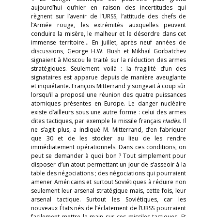
aujourd’hui qu’hier en raison des incertitudes qui
règnent sur l’avenir de l’URSS, l’attitude des chefs de
l’Armée rouge, les extrémités auxquelles peuvent
conduire la misère, le malheur et le désordre dans cet
immense territoire… En juillet, après neuf années de
discussions, George H.W. Bush et Mikhaïl Gorbatchev
signaient à Moscou le traité sur la réduction des armes
stratégiques. Seulement voilà : la fragilité d’un des
signataires est apparue depuis de manière aveuglante
et inquiétante. François Mitterrand y songeait à coup sûr
lorsqu’il a proposé une réunion des quatre puissances
atomiques présentes en Europe. Le danger nucléaire
existe d’ailleurs sous une autre forme : celui des armes
dites tactiques, par exemple le missile français
Hadès
. Il
ne s’agit plus, a indiqué M. Mitterrand, d’en fabriquer
que 30 et de les stocker au lieu de les rendre
immédiatement opérationnels. Dans ces conditions, on
peut se demander à quoi bon ? Tout simplement pour
disposer d’un atout permettant un jour de s’asseoir à la
table des négociations ; des négociations qui pourraient
amener Américains et surtout Soviétiques à réduire non
seulement leur arsenal stratégique mais, cette fois, leur
arsenal tactique. Surtout les Soviétiques, car les
nouveaux États nés de l’éclatement de l’URSS pourraient
facilement mettre la main sur ces missiles tactiques. Et