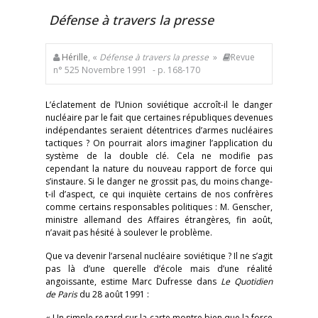
Défense à travers la presse
Hérille
, «
Défense à travers la presse
»
Revue
n° 525 Novembre 1991
- p. 168-170
L’éclatement de l’Union soviétique accroît-il le danger
nucléaire par le fait que certaines républiques devenues
indépendantes seraient détentrices d’armes nucléaires
tactiques ? On pourrait alors imaginer l’application du
système de la double clé. Cela ne modifie pas
cependant la nature du nouveau rapport de force qui
s’instaure. Si le danger ne grossit pas, du moins change-
t-il d’aspect, ce qui inquiète certains de nos confrères
comme certains responsables politiques : M. Genscher,
ministre allemand des Affaires étrangères, fin août,
n’avait pas hésité à soulever le problème.
Que va devenir l’arsenal nucléaire soviétique ? Il ne s’agit
pas là d’une querelle d’école mais d’une réalité
angoissante, estime Marc Dufresse dans
Le Quotidien
de Paris
du 28 août 1991 :
« Un simple regard sur la carte montre bien que la force