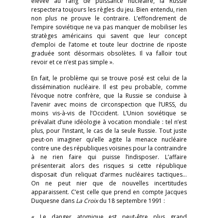
élevée au rang de puissance nucléaire, la Russie
respectera toujours les règles du jeu. Bien entendu, rien
non plus ne prouve le contraire. L’effondrement de
l’empire soviétique ne va pas manquer de mobiliser les
stratèges américains qui savent que leur concept
d’emploi de l’atome et toute leur doctrine de riposte
graduée sont désormais obsolètes. Il va falloir tout
revoir et ce n’est pas simple ».
En fait, le problème qui se trouve posé est celui de la
dissémination nucléaire. Il est peu probable, comme
l’évoque notre confrère, que la Russie se conduise à
l’avenir avec moins de circonspection que l’URSS, du
moins vis-à-vis de l’Occident. L’Union soviétique se
prévalait d’une idéologie à vocation mondiale : tel n’est
plus, pour l’instant, le cas de la seule Russie. Tout juste
peut-on imaginer qu’elle agite la menace nucléaire
contre une des républiques voisines pour la contraindre
à ne rien faire qui puisse l’indisposer. L’affaire
présenterait alors des risques si cette république
disposait d’un reliquat d’armes nucléaires tactiques…
On ne peut nier que de nouvelles incertitudes
apparaissent. C’est celle que prend en compte Jacques
Duquesne dans
La Croix
du 18 septembre 1991 :
« Le danger atomique est peut-être plus grand