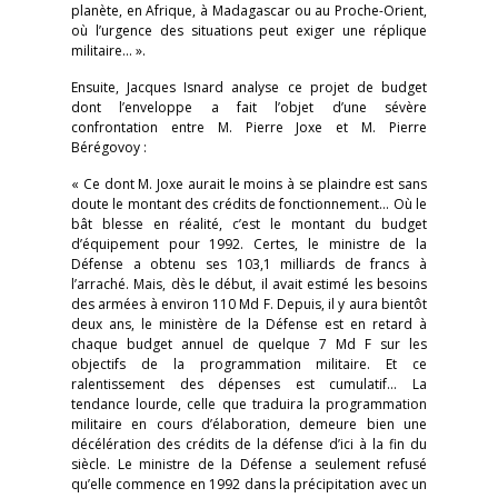
planète, en Afrique, à Madagascar ou au Proche-Orient,
où l’urgence des situations peut exiger une réplique
militaire… ».
Ensuite, Jacques Isnard analyse ce projet de budget
dont l’enveloppe a fait l’objet d’une sévère
confrontation entre M. Pierre Joxe et M. Pierre
Bérégovoy :
« Ce dont M. Joxe aurait le moins à se plaindre est sans
doute le montant des crédits de fonctionnement… Où le
bât blesse en réalité, c’est le montant du budget
d’équipement pour 1992. Certes, le ministre de la
Défense a obtenu ses 103,1 milliards de francs à
l’arraché. Mais, dès le début, il avait estimé les besoins
des armées à environ 110 Md F. Depuis, il y aura bientôt
deux ans, le ministère de la Défense est en retard à
chaque budget annuel de quelque 7 Md F sur les
objectifs de la programmation militaire. Et ce
ralentissement des dépenses est cumulatif… La
tendance lourde, celle que traduira la programmation
militaire en cours d’élaboration, demeure bien une
décélération des crédits de la défense d’ici à la fin du
siècle. Le ministre de la Défense a seulement refusé
qu’elle commence en 1992 dans la précipitation avec un