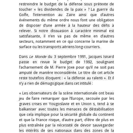
restreindre le budget de la défense sous prétexte de
toucher « les dividendes de la paix » ? La guerre du
Golfe, l’intervention au Zaïre ainsi que d’autres
événements du même ordre nous font une obligation
de disposer d’une armée à la hauteur des défis à
relever. Si notre dissuasion à caractère minimal est
satisfaisante, il n’en va pas de même en d’autres
secteurs, notamment en ce qui concerne la marine de
surface ou les transports aériens long-courriers.
Dans
Le Monde
du 3 septembre 1991, Jacques Isnard
passe en revue le budget de 1992, soulignant
l’acharnement de M. Pierre Joxe pour qu’il ne soit pas
amputé de manière inconsidérée. Le titre de cet article
reste toutefois éloquent : « la défense au ralenti ». Et il
n’y a rien de démagogique dans cet intitulé :
« Les observateurs de la scène internationale ont beau
jeu de faire remarquer que l’Europe, secouée par les
graves crises en Yougoslavie et en Union s, tend à se
balkaniser avec toutes les menaces de déstabilisation
que cela implique pour la sécurité globale du continent
et que la France risque, d’autre part, d’être de plus en
plus entraînée par la nécessité de devoir sauvegarder
les intérêts de ses nationaux dans des zones de la