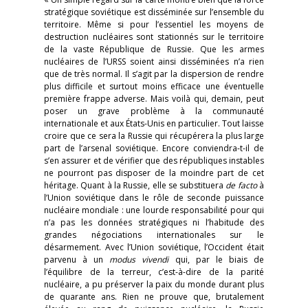
stratégique soviétique est disséminée sur l’ensemble du
territoire. Même si pour l’essentiel les moyens de
destruction nucléaires sont stationnés sur le territoire
de la vaste République de Russie. Que les armes
nucléaires de l’URSS soient ainsi disséminées n’a rien
que de très normal. Il s’agit par la dispersion de rendre
plus difficile et surtout moins efficace une éventuelle
première frappe adverse. Mais voilà qui, demain, peut
poser un grave problème à la communauté
internationale et aux États-Unis en particulier. Tout laisse
croire que ce sera la Russie qui récupérera la plus large
part de l’arsenal soviétique. Encore conviendra-t-il de
s’en assurer et de vérifier que des républiques instables
ne pourront pas disposer de la moindre part de cet
héritage. Quant à la Russie, elle se substituera
de facto
à
l’Union soviétique dans le rôle de seconde puissance
nucléaire mondiale : une lourde responsabilité pour qui
n’a pas les données stratégiques ni l’habitude des
grandes négociations internationales sur le
désarmement. Avec l’Union soviétique, l’Occident était
parvenu à un
modus vivendi
qui, par le biais de
l’équilibre de la terreur, c’est-à-dire de la parité
nucléaire, a pu préserver la paix du monde durant plus
de quarante ans. Rien ne prouve que, brutalement