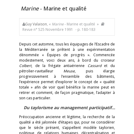
Marine
- Marine et qualité
Guy Valaison
, «
Marine
- Marine et qualité »
Revue n° 525 Novembre 1991
- p. 180-183
Depuis cet automne, tous les équipages de l’Escadre de
la Méditerranée se prêtent à une expérimentation
dénommée « Équipes de progrès ». Commencée
modestement, voici deux ans, à bord du croiseur
Colbert
, de la frégate antiaérienne
Cassard
et du
pétrolier-ravitailleur
Meuse
, puis élargie
progressivement à l’ensemble des bâtiments,
l’expérience permet d’explorer le concept de « qualité
totale » afin de voir quel bénéfice la marine peut en
retirer et comment, de façon pragmatique, l’adapter à
son cas particulier.
Du taylorisme au management participatif…
Préoccupation ancienne et légitime, la recherche de la
qualité a été jalonnée d’étapes qui, pour ne considérer
que le siècle présent, s’appellent modèle taylorien,
politique de relations humaines, décentralisation et