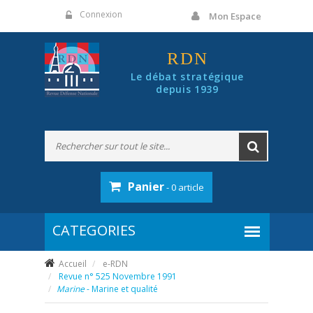
Panneau de gestion des cookies
Connexion
Mon Espace
RDN
Le débat stratégique
depuis 1939
Panier
- 0 article
Accueil
e-RDN
Revue n° 525 Novembre 1991
Marine
- Marine et qualité