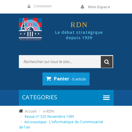
Panneau de gestion des cookies
Connexion
Mon Espace
RDN
Le débat stratégique
depuis 1939
Panier
- 0 article
Accueil
e-RDN
Revue n° 525 Novembre 1991
Aéronautique
- L'informatique du Commissariat
de l'air