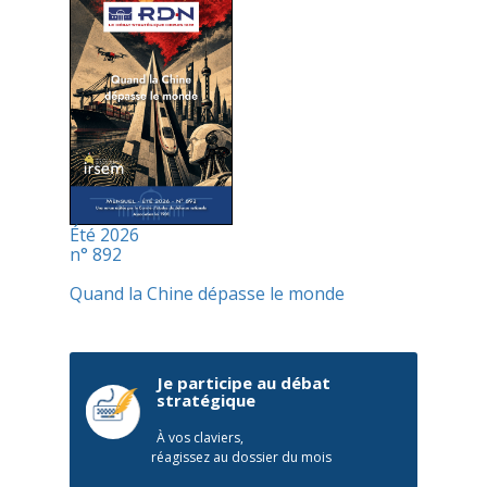
Été 2026
n° 892
Quand la Chine dépasse le monde
Je participe au débat
stratégique
À vos claviers,
réagissez au dossier du mois