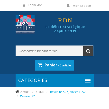
Panneau de gestion des cookies
Connexion
Mon Espace
RDN
Le débat stratégique
depuis 1939
Panier
- 0 article
Accueil
e-RDN
Revue n° 527 Janvier 1992
Ramses
92