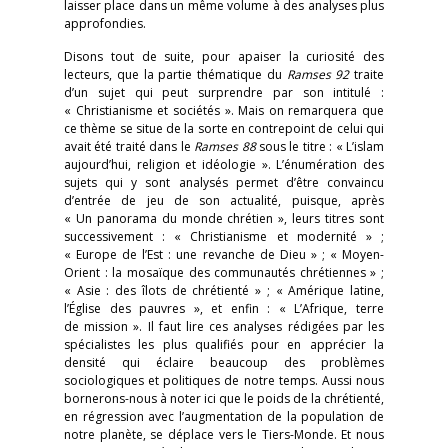
laisser place dans un même volume à des analyses plus
approfondies.
Disons tout de suite, pour apaiser la curiosité des
lecteurs, que la partie thématique du
Ramses 92
traite
d’un sujet qui peut surprendre par son intitulé :
« Christianisme et sociétés ». Mais on remarquera que
ce thème se situe de la sorte en contrepoint de celui qui
avait été traité dans le
Ramses 88
sous le titre : « L’islam
aujourd’hui, religion et idéologie ». L’énumération des
sujets qui y sont analysés permet d’être convaincu
d’entrée de jeu de son actualité, puisque, après
« Un panorama du monde chrétien », leurs titres sont
successivement : « Christianisme et modernité » ;
« Europe de l’Est : une revanche de Dieu » ; « Moyen-
Orient : la mosaïque des communautés chrétiennes » ;
« Asie : des îlots de chrétienté » ; « Amérique latine,
l’Église des pauvres », et enfin : « L’Afrique, terre
de mission ». Il faut lire ces analyses rédigées par les
spécialistes les plus qualifiés pour en apprécier la
densité qui éclaire beaucoup des problèmes
sociologiques et politiques de notre temps. Aussi nous
bornerons-nous à noter ici que le poids de la chrétienté,
en régression avec l’augmentation de la population de
notre planète, se déplace vers le Tiers-Monde. Et nous