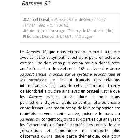
Ramses
92
Marcel Duval
, «
Ramses
92
»
Revue n° 527
Janvier 1992
- p. 190-192
Auteur(s) de l'ouvrage : Thierry de Montbrial (dir.)
Éditions Dunod, Ifri, 1991 ; 440 pages
Le
Ramses 92
, que nous étions nombreux à attendre
avec curiosité et sympathie, est donc paru en octobre,
comme il se doit, et sa publication nous a donné cette
e
année l’occasion de célébrer le 10
anniversaire de ce
Rapport annuel mondial sur le système économique et
les stratégies
de l’Institut français des relations
internationales (Ifri). Lors de cette célébration, Thierry
de Montbrial a pu dire ainsi avec un orgueil justifié que
les
Ramses
avaient la vie dure, et nous nous
permettrons d’ajouter qu’ils se sont améliorés encore
en vieillissant. Une modification de leur composition est
toutefois survenue cette année, puisque le nouveau
Ramses
, s’il contient toujours deux parties qui analysent
les événements de l’année écoulée des points de vue
géopolitique et économique, ne comporte plus
désormais qu’une seule partie thématique, cela pour