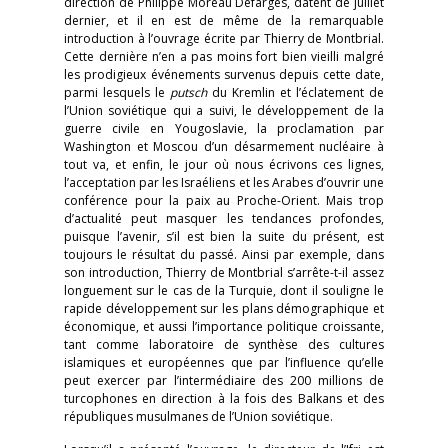
direction de Philippe Moreau Defarges, datent de juillet
dernier, et il en est de même de la remarquable
introduction à l’ouvrage écrite par Thierry de Montbrial.
Cette dernière n’en a pas moins fort bien vieilli malgré
les prodigieux événements survenus depuis cette date,
parmi lesquels le
putsch
du Kremlin et l’éclatement de
l’Union soviétique qui a suivi, le développement de la
guerre civile en Yougoslavie, la proclamation par
Washington et Moscou d’un désarmement nucléaire à
tout va, et enfin, le jour où nous écrivons ces lignes,
l’acceptation par les Israéliens et les Arabes d’ouvrir une
conférence pour la paix au Proche-Orient. Mais trop
d’actualité peut masquer les tendances profondes,
puisque l’avenir, s’il est bien la suite du présent, est
toujours le résultat du passé. Ainsi par exemple, dans
son introduction, Thierry de Montbrial s’arrête-t-il assez
longuement sur le cas de la Turquie, dont il souligne le
rapide développement sur les plans démographique et
économique, et aussi l’importance politique croissante,
tant comme laboratoire de synthèse des cultures
islamiques et européennes que par l’influence qu’elle
peut exercer par l’intermédiaire des 200 millions de
turcophones en direction à la fois des Balkans et des
républiques musulmanes de l’Union soviétique.