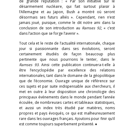
de grande réputation : « Par son initiative sur le
désarmement nucléaire, qui fait surtout plaisir à
l’Allemagne et au Japon, Bush a montré où seront
désormais ses futurs alliés ». Cependant, rien n’est
jamais joué, puisque, comme le dit notre ami dans la
conclusion de son introduction au
Ramses 92
, « c’est
dans l’action que se forge l’avenir ».
Tout cela et le reste de l’actualité internationale, chaque
jour si passionnante dans ses évolutions, seront
certainement étudiés de façon beaucoup plus
pertinente que nous pourrions le tenter, dans le
Ramses 93
. Ainsi cette publication continuera-t-elle à
être l’encyclopédie par excellence des relations
internationales, tant dans le domaine de la géopolitique
que de l’économie. Ouvrage unique de référence sur
ces sujets et par suite indispensable aux chercheurs, il
met en outre à leur disposition une chronologie des
principaux événements dans le monde pendant l’année
écoulée, de nombreuses cartes et tableaux statistiques,
et aussi un index très étudié par matières, noms
propres et pays évoqués, ce qui est malheureusement
rare dans les ouvrages français. Ajoutons pour finir qu’il
est comme toujours superbement présenté. ♦