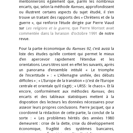
mentionnerons également que, parmi les nombreux
encarts, qui, selon la méthode
Ramses
, approfondissent
ou illustrent certains aspects du sujet étudié, il s’en
trouve un traitant des rapports des
«
Chrétiens et de la
guerre », qui renforce l’étude dirigée par Pierre Viaud
sur
Les religions et la guerre
, que Pierre Morisot avait
commentée dans la livraison d’octobre 1991
de notre
revue.
Pour la partie économique du
Ramses 92
, c’est aussi la
liste des études qu’elle contient qui permet le mieux
d’en apercevoir rapidement l’étendue et les
orientations. Leurs titres sont en effet les suivants, après
un panorama d’ensemble intitulé « Le triomphe
de l’incertitude » : « L’Allemagne unifiée, des débuts
difficiles » ; « L’Europe de la transition » (c’est de l’Europe
centrale et orientale qu’il s’agit) ; « URSS : le chaos ». Et là
encore, conformément aux méthodes
Ramses
, des
encarts et des tableaux statistiques mettent à la
disposition des lecteurs les données nécessaires pour
asseoir leurs propres conclusions. Pierre Jacquet, qui a
coordonné la rédaction de cette partie, la conclut de la
sorte : « Les problèmes hérités des années 1980
demeurent : crise de la dette, crise du développement
économique, fragilité des systèmes bancaires,