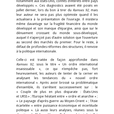
notamment aux États-Unis, conflits d’intérêts entre pays
développés ». Ces diagnostics avaient été posés en
juillet dernier, lors du bon à tirer du
Ramses 92
, mais
leur auteur ne sera pas plus optimiste quand il les
actualisera à la présentation de l’ouvrage. Il insistera
même davantage sur la fragilité financière du monde
développé et son manque d’épargne, ainsi que sur le
dénuement croissant du monde sous-développé,
auquel il n’aperçoit pas d’autre solution que l’ouverture
au second des marchés du premier. Pour le reste, à
défaut de profondes réformes des structures, il renvoie
à la politique internationale.
Celle-ci est traitée de façon approfondie dans
Ramses 92
, sous le titre « Un ordre international
insaisissable », ce qui n’empêche pas, fort
heureusement, les auteurs de tenter de la cerner en
analysant les tendances du « nouvel ordre
international ». Après avoir brossé sa problématique
d’ensemble, ils s’arrêtent successivement sur : le
« Couple de plus en plus disparate : États-Unis
et URSS » ; l’Europe hésitant entre « ordre et anarchie » ;
« Le paysage d’après-guerre au Moyen-Orient » ; l’Asie
écartelée « entre puissance économique et incertitude
politique ». Là aussi leurs analyses, réunies sous la