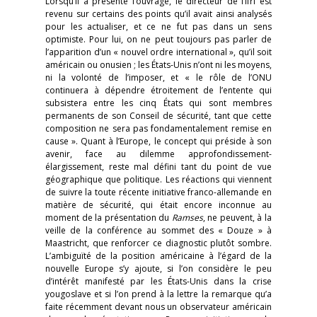
Lorsqu’il a présenté l’ouvrage, le directeur de l’Ifri est
revenu sur certains des points qu’il avait ainsi analysés
pour les actualiser, et ce ne fut pas dans un sens
optimiste. Pour lui, on ne peut toujours pas parler de
l’apparition d’un « nouvel ordre international », qu’il soit
américain ou onusien ; les États-Unis n’ont ni les moyens,
ni la volonté de l’imposer, et « le rôle de l’ONU
continuera à dépendre étroitement de l’entente qui
subsistera entre les cinq États qui sont membres
permanents de son Conseil de sécurité, tant que cette
composition ne sera pas fondamentalement remise en
cause ». Quant à l’Europe, le concept qui préside à son
avenir, face au dilemme approfondissement-
élargissement, reste mal défini tant du point de vue
géographique que politique. Les réactions qui viennent
de suivre la toute récente initiative franco-allemande en
matière de sécurité, qui était encore inconnue au
moment de la présentation du
Ramses
, ne peuvent, à la
veille de la conférence au sommet des « Douze » à
Maastricht, que renforcer ce diagnostic plutôt sombre.
L’ambiguïté de la position américaine à l’égard de la
nouvelle Europe s’y ajoute, si l’on considère le peu
d’intérêt manifesté par les États-Unis dans la crise
yougoslave et si l’on prend à la lettre la remarque qu’a
faite récemment devant nous un observateur américain