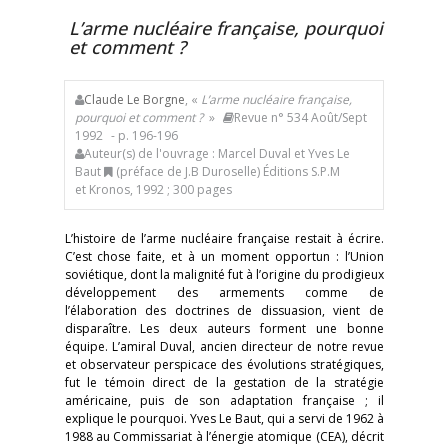
L’arme nucléaire française, pourquoi
et comment ?
Claude Le Borgne
, «
L’arme nucléaire française,
pourquoi et comment ?
»
Revue n° 534 Août/Sept
1992
- p. 196-196
Auteur(s) de l'ouvrage : Marcel Duval et Yves Le
Baut
(préface de J.B Duroselle) Éditions S.P.M
et Kronos, 1992 ; 300 pages
L’histoire de l’arme nucléaire française restait à écrire.
C’est chose faite, et à un moment opportun : l’Union
soviétique, dont la malignité fut à l’origine du prodigieux
développement des armements comme de
l’élaboration des doctrines de dissuasion, vient de
disparaître. Les deux auteurs forment une bonne
équipe. L’amiral Duval, ancien directeur de notre revue
et observateur perspicace des évolutions stratégiques,
fut le témoin direct de la gestation de la stratégie
américaine, puis de son adaptation française ; il
explique le pourquoi. Yves Le Baut, qui a servi de 1962 à
1988 au Commissariat à l’énergie atomique (CEA), décrit