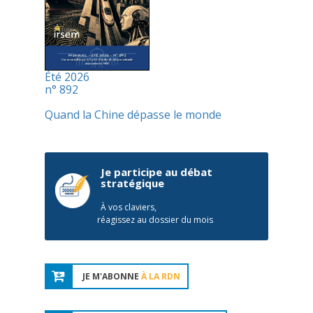
Été 2026
n° 892
Quand la Chine dépasse le monde
Je participe au débat
stratégique
À vos claviers,
réagissez au dossier du mois
JE M'ABONNE
À LA RDN