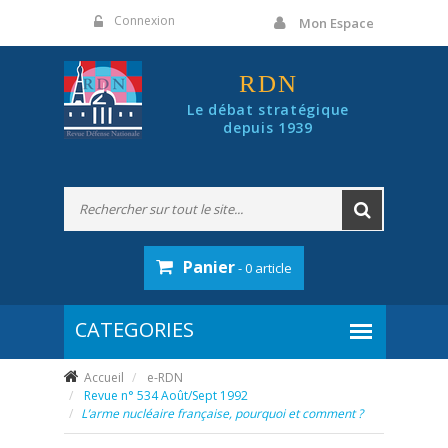
Panneau de gestion des cookies
Connexion
Mon Espace
RDN
Le débat stratégique
depuis 1939
Panier
- 0 article
Accueil
e-RDN
Revue n° 534 Août/Sept 1992
L’arme nucléaire française, pourquoi et comment ?