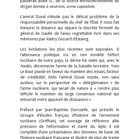
passerait avant ») ; de la source khrouchtchévienne du
slogan
bombe à neutrons, arme capitaliste
.
L’amiral Duval n’élude pas le délicat problème de la
responsabilité personnelle du chef de l’État. Il nous fait
mesurer la distance qui sépare la discrète fermeté du
général de Gaulle de l’aveu regrettable livré dans ses
mémoires par Valéry Giscard d’Estaing.
Les évolutions les plus récentes sont exposées. Si
l’alternance politique n’a en rien modifié l’effort
nucléaire de notre pays, la dérive fut nette qui, avec le
Hadès
, déconnecte l’arme de la bataille terrestre. Yves
Le Baut plaide en faveur du maintien des essais, facteur
de crédibilité. Enfin l’amiral Duval insiste, non sans
audace, sur la perspective de « délégitimation » de
l’arme nucléaire, qui serait de nature à « rendre plus
difficile le maintien du large consensus national qui
entourait notre appareil de dissuasion ».
Préfacé par Jean-Baptiste Duroselle, qui préside le
Groupe d’études français d’histoire de l’armement
nucléaire (Gréfhan), cet ouvrage de référence allie
précision de l’information et clarté du style. Il est
complété d’une présentation des données de base de
l’histoire nucléaire française et illustré de plus de trente