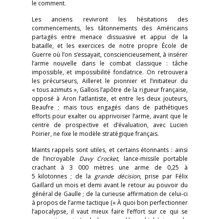
le comment.
Les anciens revivront les hésitations des
commencements, les tâtonnements des Américains
partagés entre menace dissuasive et appui de la
bataille, et les exercices de notre propre École de
Guerre où l’on s’essayait, consciencieusement, à insérer
l’arme nouvelle dans le combat classique : tâche
impossible, et impossibilité fondatrice. On retrouvera
les précurseurs, Ailleret le pionnier et l’initiateur du
« tous azimuts », Gallois l’apôtre de la rigueur française,
opposé à Aron l’atlantiste, et entre les deux jouteurs,
Beaufre ; mais tous engagés dans de pathétiques
efforts pour exalter ou apprivoiser l’arme, avant que le
centre de prospective et d’évaluation, avec Lucien
Poirier, ne fixe le modèle stratégique français.
Maints rappels sont utiles, et certains étonnants : ainsi
de l’incroyable
Davy Crocket
, lance-missile portable
crachant à 3 000 mètres une arme de 0,25 à
5 kilotonnes ; de la
grande décision
, prise par Félix
Gaillard un mois et demi avant le retour au pouvoir du
général de Gaulle ; de la curieuse affirmation de celui-ci
à propos de l’arme tactique (« À quoi bon perfectionner
l’apocalypse, il vaut mieux faire l’effort sur ce qui se