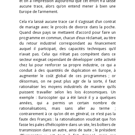
et on a l’impression aujourd’hui que cet effort n’a laissé
aucune trace, alors qu’on entend mener à bien une
Europe de l’armement.
Cela n’a laissé aucune trace car il s’agissait d’un contrat
de mariage avec le procès de divorce dans la poche.
Quand deux pays se mettaient d’accord pour faire un
programme en commun, chacun d’eux réclamait, au titre
du retour industriel correspondant au financement
auquel il participait, des capacités techniques qu’il
n’avait pas. Celui qui n’était pas compétent dans ce
secteur exigeait cependant de développer cette activité
chez lui pour renforcer sa propre industrie, ce qui a
conduit à des quantités de duplication en Europe, à
augmenter le coût global de ces programmes ; or
désormais, on ne peut plus agir de la sorte, il faut
rationaliser les moyens industriels de manière qu’ils
puissent travailler selon les lois économiques. Un
exemple : Eurocopter qui a été lancé il y a quelques
années, qui a permis un certain nombre de
rationalisations, mais sans aller au terme ;
contrairement à ce qu’on dit en général, ce n’est pas la
faute des Français : la rationalisation voudrait que l’on
fasse les pales d’hélicoptère dans un site, les boîtiers de
transmission dans un autre, ainsi de suite ; le président