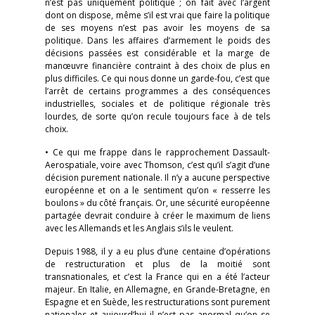
n’est pas uniquement politique ; on fait avec l’argent
dont on dispose, même s’il est vrai que faire la politique
de ses moyens n’est pas avoir les moyens de sa
politique. Dans les affaires d’armement le poids des
décisions passées est considérable et la marge de
manœuvre financière contraint à des choix de plus en
plus difficiles. Ce qui nous donne un garde-fou, c’est que
l’arrêt de certains programmes a des conséquences
industrielles, sociales et de politique régionale très
lourdes, de sorte qu’on recule toujours face à de tels
choix.
• Ce qui me frappe dans le rapprochement Dassault-
Aerospatiale, voire avec Thomson, c’est qu’il s’agit d’une
décision purement nationale. Il n’y a aucune perspective
européenne et on a le sentiment qu’on « resserre les
boulons » du côté français. Or, une sécurité européenne
partagée devrait conduire à créer le maximum de liens
avec les Allemands et les Anglais s’ils le veulent.
Depuis 1988, il y a eu plus d’une centaine d’opérations
de restructuration et plus de la moitié sont
transnationales, et c’est la France qui en a été l’acteur
majeur. En Italie, en Allemagne, en Grande-Bretagne, en
Espagne et en Suède, les restructurations sont purement
nationales et aujourd’hui il n’est pas anormal qu’on se