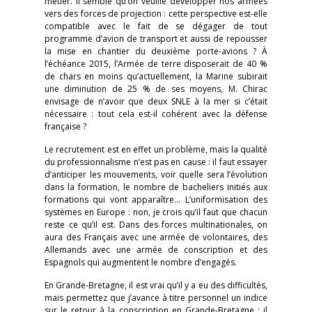
métier. Il semble qu’on veuille développer nos armées
vers des forces de projection : cette perspective est-elle
compatible avec le fait de se dégager de tout
programme d’avion de transport et aussi de repousser
la mise en chantier du deuxième porte-avions ? À
l’échéance 2015, l’Armée de terre disposerait de 40 %
de chars en moins qu’actuellement, la Marine subirait
une diminution de 25 % de ses moyens, M. Chirac
envisage de n’avoir que deux SNLE à la mer si c’était
nécessaire : tout cela est-il cohérent avec la défense
française ?
Le recrutement est en effet un problème, mais la qualité
du professionnalisme n’est pas en cause : il faut essayer
d’anticiper les mouvements, voir quelle sera l’évolution
dans la formation, le nombre de bacheliers initiés aux
formations qui vont apparaître… L’uniformisation des
systèmes en Europe : non, je crois qu’il faut que chacun
reste ce qu’il est. Dans des forces multinationales, on
aura des Français avec une armée de volontaires, des
Allemands avec une armée de conscription et des
Espagnols qui augmentent le nombre d’engagés.
En Grande-Bretagne, il est vrai qu’il y a eu des difficultés,
mais permettez que j’avance à titre personnel un indice
sur le retour à la conscription en Grande-Bretagne : il