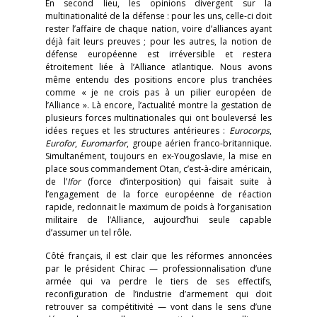
En second lieu, les opinions divergent sur la
multinationalité de la défense : pour les uns, celle-ci doit
rester l’affaire de chaque nation, voire d’alliances ayant
déjà fait leurs preuves ; pour les autres, la notion de
défense européenne est irréversible et restera
étroitement liée à l’Alliance atlantique. Nous avons
même entendu des positions encore plus tranchées
comme « je ne crois pas à un pilier européen de
l’Alliance ». Là encore, l’actualité montre la gestation de
plusieurs forces multinationales qui ont bouleversé les
idées reçues et les structures antérieures :
Eurocorps
,
Eurofor
,
Euromarfor
, groupe aérien franco-britannique.
Simultanément, toujours en ex-Yougoslavie, la mise en
place sous commandement Otan, c’est-à-dire américain,
de l’
Ifor
(force d’interposition) qui faisait suite à
l’engagement de la force européenne de réaction
rapide, redonnait le maximum de poids à l’organisation
militaire de l’Alliance, aujourd’hui seule capable
d’assumer un tel rôle.
Côté français, il est clair que les réformes annoncées
par le président Chirac — professionnalisation d’une
armée qui va perdre le tiers de ses effectifs,
reconfiguration de l’industrie d’armement qui doit
retrouver sa compétitivité — vont dans le sens d’une