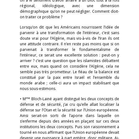
on a le sentiment d’avoir affaire à un bloc tout à la fois
régional, idéologique, avec une dimension
démographique qu’on ne peut négliger. Comment doit-
on traiter ce problème ?
Lorsqu’on dit que les Américains nourrissent l’idée de
parvenir à une transformation de l’intérieur, c’est sans
doute vrai pour l’Algérie, mais vis-à-vis de l’Iran ils ont
une attitude contraire. Il n’en reste pas moins que si on
parvenait à transformer le fondamentalisme de
l’intérieur, ce serait une excellente solution : peut-on y
arriver ? c’est une question que les islamistes débattent
entre eux, mais quand on considère l’Algérie, cela ne
semble pas très prometteur. Le fléau de la balance est
constitué par la paix entre Israël et l’ensemble du
monde arabe ; celle-ci aura un impact stabilisant que
nous sous-estimons.
me
• M
Bloch-Lainé ayant distingué les deux concepts de
défense et de sécurité, j’ai cru qu’elle allait localiser la
défense sur l’Otan et la sécurité sur l’Union européenne.
Ainsi serait-on sorti de l’aporie dans laquelle on
s’enferme depuis des années en plaçant sur ces deux
institutions les deux concepts. Puis son raisonnement a
tourné en nous affirmant que l’Union européenne devait
devenir une puissance à part entière, donc militaire. Ai-