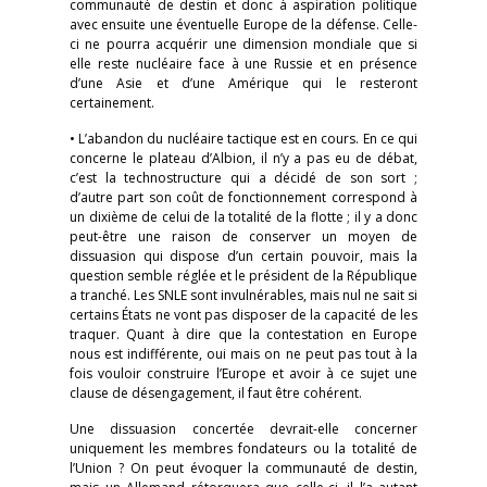
communauté de destin et donc à aspiration politique
avec ensuite une éventuelle Europe de la défense. Celle-
ci ne pourra acquérir une dimension mondiale que si
elle reste nucléaire face à une Russie et en présence
d’une Asie et d’une Amérique qui le resteront
certainement.
• L’abandon du nucléaire tactique est en cours. En ce qui
concerne le plateau d’Albion, il n’y a pas eu de débat,
c’est la technostructure qui a décidé de son sort ;
d’autre part son coût de fonctionnement correspond à
un dixième de celui de la totalité de la flotte ; il y a donc
peut-être une raison de conserver un moyen de
dissuasion qui dispose d’un certain pouvoir, mais la
question semble réglée et le président de la République
a tranché. Les SNLE sont invulnérables, mais nul ne sait si
certains États ne vont pas disposer de la capacité de les
traquer. Quant à dire que la contestation en Europe
nous est indifférente, oui mais on ne peut pas tout à la
fois vouloir construire l’Europe et avoir à ce sujet une
clause de désengagement, il faut être cohérent.
Une dissuasion concertée devrait-elle concerner
uniquement les membres fondateurs ou la totalité de
l’Union ? On peut évoquer la communauté de destin,