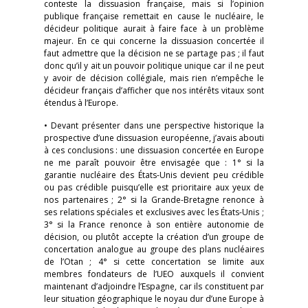
conteste la dissuasion française, mais si l’opinion
publique française remettait en cause le nucléaire, le
décideur politique aurait à faire face à un problème
majeur. En ce qui concerne la dissuasion concertée il
faut admettre que la décision ne se partage pas ; il faut
donc qu’il y ait un pouvoir politique unique car il ne peut
y avoir de décision collégiale, mais rien n’empêche le
décideur français d’afficher que nos intérêts vitaux sont
étendus à l’Europe.
• Devant présenter dans une perspective historique la
prospective d’une dissuasion européenne, j’avais abouti
à ces conclusions : une dissuasion concertée en Europe
ne me paraît pouvoir être envisagée que : 1° si la
garantie nucléaire des États-Unis devient peu crédible
ou pas crédible puisqu’elle est prioritaire aux yeux de
nos partenaires ; 2° si la Grande-Bretagne renonce à
ses relations spéciales et exclusives avec les États-Unis ;
3° si la France renonce à son entière autonomie de
décision, ou plutôt accepte la création d’un groupe de
concertation analogue au groupe des plans nucléaires
de l’Otan ; 4° si cette concertation se limite aux
membres fondateurs de l’UEO auxquels il convient
maintenant d’adjoindre l’Espagne, car ils constituent par
leur situation géographique le noyau dur d’une Europe à