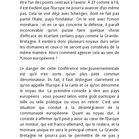
être l’un des points centraux à l’avenir. À 27 comme à 18,
il est évident que l’Europe ne pourra avancer d’un même
pas. Cela se voit déjà avec Schengen, dont ne fait pas
partie l’Italie, pays fondateur. On le voit avec l’Union
monétaire ; et en ce qui concerne la défense, il paraît
inconcevable qu’on puisse faire quelque chose
d’efficace en écartant certains pays comme la Grande-
Bretagne. Il existera donc plusieurs noyaux durs selon
les domaines et ceux-ci ne seront pas constitués de la
même manière. Alors comment agencer cela au sein de
l’Union européenne ?
Le danger de cette Conférence intergouvernementale
est qu’il n’en sorte qu’un plus petit commun
dénominateur. En fait, il faut distinguer clairement ce
qu’on appelle l’Europe à la carte et ce qu’on dénomme
le noyau dur. La première consiste à dire aux pays
européens : vous pouvez selon votre goût participer à
telle ou telle politique ou vous en retirer. C’est une
situation qui conduit à la désintégration de la
communauté européenne. Quant au noyau dur, il
consiste à affirmer qu’il peut y avoir au cœur de l’Europe
un moteur, qui est franco-allemand, qui le restera, et la
monnaie unique en sera le principal ciment. La Grande-
Bretagne ne pourra pas se permettre de ne pas y