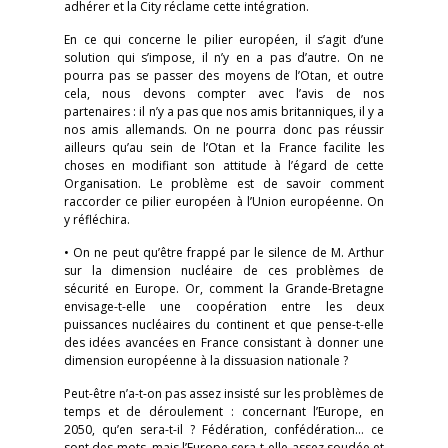
adhérer et la City réclame cette intégration.
En ce qui concerne le pilier européen, il s’agit d’une
solution qui s’impose, il n’y en a pas d’autre. On ne
pourra pas se passer des moyens de l’Otan, et outre
cela, nous devons compter avec l’avis de nos
partenaires : il n’y a pas que nos amis britanniques, il y a
nos amis allemands. On ne pourra donc pas réussir
ailleurs qu’au sein de l’Otan et la France facilite les
choses en modifiant son attitude à l’égard de cette
Organisation. Le problème est de savoir comment
raccorder ce pilier européen à l’Union européenne. On
y réfléchira.
• On ne peut qu’être frappé par le silence de M. Arthur
sur la dimension nucléaire de ces problèmes de
sécurité en Europe. Or, comment la Grande-Bretagne
envisage-t-elle une coopération entre les deux
puissances nucléaires du continent et que pense-t-elle
des idées avancées en France consistant à donner une
dimension européenne à la dissuasion nationale ?
Peut-être n’a-t-on pas assez insisté sur les problèmes de
temps et de déroulement : concernant l’Europe, en
2050, qu’en sera-t-il ? Fédération, confédération… ce
sont des mots, mais l’Europe sera-t-elle assez soudée et