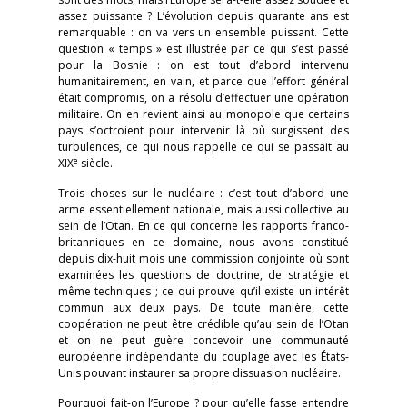
assez puissante ? L’évolution depuis quarante ans est
remarquable : on va vers un ensemble puissant. Cette
question « temps » est illustrée par ce qui s’est passé
pour la Bosnie : on est tout d’abord intervenu
humanitairement, en vain, et parce que l’effort général
était compromis, on a résolu d’effectuer une opération
militaire. On en revient ainsi au monopole que certains
pays s’octroient pour intervenir là où surgissent des
turbulences, ce qui nous rappelle ce qui se passait au
e
XIX
siècle.
Trois choses sur le nucléaire : c’est tout d’abord une
arme essentiellement nationale, mais aussi collective au
sein de l’Otan. En ce qui concerne les rapports franco-
britanniques en ce domaine, nous avons constitué
depuis dix-huit mois une commission conjointe où sont
examinées les questions de doctrine, de stratégie et
même techniques ; ce qui prouve qu’il existe un intérêt
commun aux deux pays. De toute manière, cette
coopération ne peut être crédible qu’au sein de l’Otan
et on ne peut guère concevoir une communauté
européenne indépendante du couplage avec les États-
Unis pouvant instaurer sa propre dissuasion nucléaire.
Pourquoi fait-on l’Europe ? pour qu’elle fasse entendre