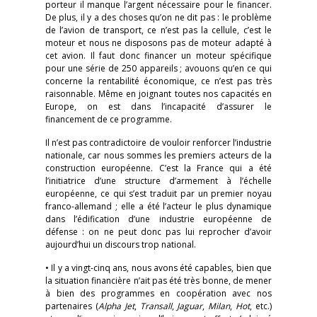
porteur il manque l’argent nécessaire pour le financer.
De plus, il y a des choses qu’on ne dit pas : le problème
de l’avion de transport, ce n’est pas la cellule, c’est le
moteur et nous ne disposons pas de moteur adapté à
cet avion. Il faut donc financer un moteur spécifique
pour une série de 250 appareils ; avouons qu’en ce qui
concerne la rentabilité économique, ce n’est pas très
raisonnable. Même en joignant toutes nos capacités en
Europe, on est dans l’incapacité d’assurer le
financement de ce programme.
Il n’est pas contradictoire de vouloir renforcer l’industrie
nationale, car nous sommes les premiers acteurs de la
construction européenne. C’est la France qui a été
l’initiatrice d’une structure d’armement à l’échelle
européenne, ce qui s’est traduit par un premier noyau
franco-allemand ; elle a été l’acteur le plus dynamique
dans l’édification d’une industrie européenne de
défense : on ne peut donc pas lui reprocher d’avoir
aujourd’hui un discours trop national.
• Il y a vingt-cinq ans, nous avons été capables, bien que
la situation financière n’ait pas été très bonne, de mener
à bien des programmes en coopération avec nos
partenaires (
Alpha Jet
,
Transall
,
Jaguar
,
Milan
,
Hot
, etc.)