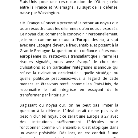
États-Unis pour une restructuration de l’Otan ; celui
entre la France et l’Allemagne, au sujet de la défense,
passe par Washington.
• M. François-Poncet a préconisé le retour au noyau dur
pour résoudre tous les dilemmes qu’on nous a exposés.
Ce noyau dur, comment le concevoir ? Personnellement,
je le vois comme un retour à l’Europe des six, à sept
avec une Espagne devenue fréquentable, et posant à la
Grande-Bretagne la question de confiance : êtes-vous
européenne ou restez-vous transatlantique ? Parmi les
risques signalés, vous avez évoqué le choc des
civilisations et en particulier l’intégrisme islamique qui
refuse la civilisation occidentale : quelle stratégie ou
quelle politique préconisez-vous à l’égard de cette
menace et êtes-vous tenté, comme les États-Unis, de
reconnaître le fait intégriste en essayant de le
transformer par l’intérieur ?
S’agissant du noyau dur, on ne peut pas limiter la
question à la défense. L’idéal serait de ne pas avoir
besoin d’un tel noyau : ce serait une Europe à 27 avec
des institutions suffisamment fédérales pour
fonctionner comme un ensemble. C’est utopique dans
un avenir prévisible. Dès lors, on est conduit à une