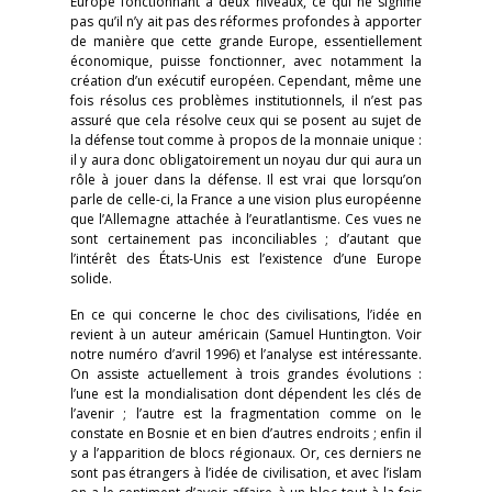
Europe fonctionnant à deux niveaux, ce qui ne signifie
pas qu’il n’y ait pas des réformes profondes à apporter
de manière que cette grande Europe, essentiellement
économique, puisse fonctionner, avec notamment la
création d’un exécutif européen. Cependant, même une
fois résolus ces problèmes institutionnels, il n’est pas
assuré que cela résolve ceux qui se posent au sujet de
la défense tout comme à propos de la monnaie unique :
il y aura donc obligatoirement un noyau dur qui aura un
rôle à jouer dans la défense. Il est vrai que lorsqu’on
parle de celle-ci, la France a une vision plus européenne
que l’Allemagne attachée à l’euratlantisme. Ces vues ne
sont certainement pas inconciliables ; d’autant que
l’intérêt des États-Unis est l’existence d’une Europe
solide.
En ce qui concerne le choc des civilisations, l’idée en
revient à un auteur américain (Samuel Huntington. Voir
notre numéro d’avril 1996) et l’analyse est intéressante.
On assiste actuellement à trois grandes évolutions :
l’une est la mondialisation dont dépendent les clés de
l’avenir ; l’autre est la fragmentation comme on le
constate en Bosnie et en bien d’autres endroits ; enfin il
y a l’apparition de blocs régionaux. Or, ces derniers ne
sont pas étrangers à l’idée de civilisation, et avec l’islam