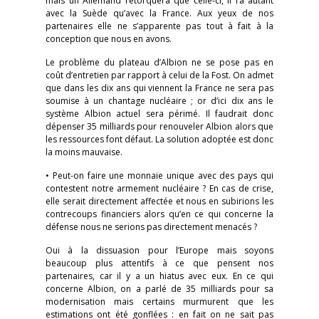
mais un Allemand rétorquera que celle-ci, il l’a autant
avec la Suède qu’avec la France. Aux yeux de nos
partenaires elle ne s’apparente pas tout à fait à la
conception que nous en avons.
Le problème du plateau d’Albion ne se pose pas en
coût d’entretien par rapport à celui de la Fost. On admet
que dans les dix ans qui viennent la France ne sera pas
soumise à un chantage nucléaire ; or d’ici dix ans le
système Albion actuel sera périmé. Il faudrait donc
dépenser 35 milliards pour renouveler Albion alors que
les ressources font défaut. La solution adoptée est donc
la moins mauvaise.
• Peut-on faire une monnaie unique avec des pays qui
contestent notre armement nucléaire ? En cas de crise,
elle serait directement affectée et nous en subirions les
contrecoups financiers alors qu’en ce qui concerne la
défense nous ne serions pas directement menacés ?
Oui à la dissuasion pour l’Europe mais soyons
beaucoup plus attentifs à ce que pensent nos
partenaires, car il y a un hiatus avec eux. En ce qui
concerne Albion, on a parlé de 35 milliards pour sa
modernisation mais certains murmurent que les
estimations ont été gonflées : en fait on ne sait pas