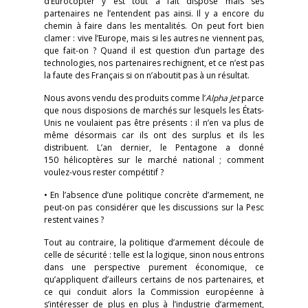
d’Eurocopter y est tout à fait disposé mais ses
partenaires ne l’entendent pas ainsi. Il y a encore du
chemin à faire dans les mentalités. On peut fort bien
clamer : vive l’Europe, mais si les autres ne viennent pas,
que fait-on ? Quand il est question d’un partage des
technologies, nos partenaires rechignent, et ce n’est pas
la faute des Français si on n’aboutit pas à un résultat.
Nous avons vendu des produits comme l’
Alpha Jet
parce
que nous disposions de marchés sur lesquels les États-
Unis ne voulaient pas être présents : il n’en va plus de
même désormais car ils ont des surplus et ils les
distribuent. L’an dernier, le Pentagone a donné
150 hélicoptères sur le marché national ; comment
voulez-vous rester compétitif ?
• En l’absence d’une politique concrète d’armement, ne
peut-on pas considérer que les discussions sur la Pesc
restent vaines ?
Tout au contraire, la politique d’armement découle de
celle de sécurité : telle est la logique, sinon nous entrons
dans une perspective purement économique, ce
qu’appliquent d’ailleurs certains de nos partenaires, et
ce qui conduit alors la Commission européenne à
s’intéresser de plus en plus à l’industrie d’armement,