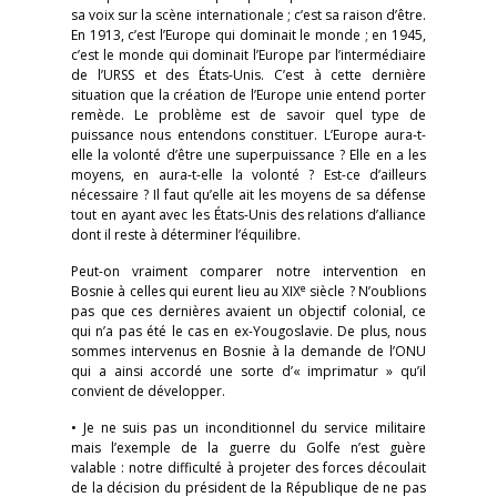
sa voix sur la scène internationale ; c’est sa raison d’être.
En 1913, c’est l’Europe qui dominait le monde ; en 1945,
c’est le monde qui dominait l’Europe par l’intermédiaire
de l’URSS et des États-Unis. C’est à cette dernière
situation que la création de l’Europe unie entend porter
remède. Le problème est de savoir quel type de
puissance nous entendons constituer. L’Europe aura-t-
elle la volonté d’être une superpuissance ? Elle en a les
moyens, en aura-t-elle la volonté ? Est-ce d’ailleurs
nécessaire ? Il faut qu’elle ait les moyens de sa défense
tout en ayant avec les États-Unis des relations d’alliance
dont il reste à déterminer l’équilibre.
Peut-on vraiment comparer notre intervention en
e
Bosnie à celles qui eurent lieu au XIX
siècle ? N’oublions
pas que ces dernières avaient un objectif colonial, ce
qui n’a pas été le cas en ex-Yougoslavie. De plus, nous
sommes intervenus en Bosnie à la demande de l’ONU
qui a ainsi accordé une sorte d’« imprimatur » qu’il
convient de développer.
• Je ne suis pas un inconditionnel du service militaire
mais l’exemple de la guerre du Golfe n’est guère
valable : notre difficulté à projeter des forces découlait
de la décision du président de la République de ne pas