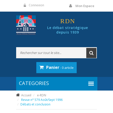
Panneau de gestion des cookies
Connexion
Mon Espace
RDN
Le débat stratégique
depuis 1939
Panier
- 0 article
Accueil
e-RDN
Revue n° 579 Août/Sept 1996
Débats et conclusion