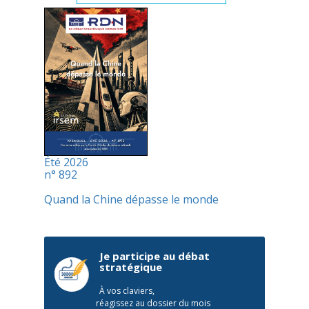
Été 2026
n° 892
Quand la Chine dépasse le monde
Je participe au débat
stratégique
À vos claviers,
réagissez au dossier du mois