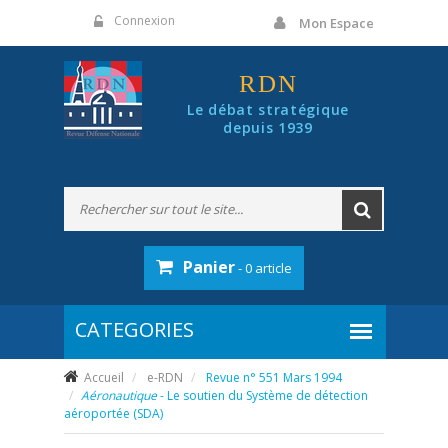
Panneau de gestion des cookies
Connexion
Mon Espace
RDN
Le débat stratégique
depuis 1939
Panier
- 0 article
Accueil
e-RDN
Revue n° 551 Mars 1994
Aéronautique
- Le soutien du Système de détection
aéroportée (SDA)