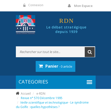
Panneau de gestion des cookies
Connexion
Mon Espace
RDN
Le débat stratégique
depuis 1939
Panier
- 0 article
Accueil
e-RDN
Revue n° 570 Décembre 1995
Veille scientifique et technologique
- Le syndrome
du Golfe : quelles hypothèses ?