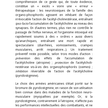
compréhension de ce geste qui, de toute évidence,
constitue un « excès » voire une « erreur »
thérapeutique : les neurotoxiques de la famille des
organo-phosphorés agissent en inhibant de façon
irrévocable l’action de l’acétyl-cholinestérase, entraînant
ipso facto
l’accumulation de l’acétylcholine au niveau des
synapses. En d’autres termes, plus rien ne contrôle le
passage de l’influx nerveux, et l’organisme intoxiqué est
rapidement soumis à des « ordres » aussi divers
qu’anarchiques, entraînant une mort rapide et
spectaculaire (diarrhées, vomissements, crampes
musculaires, arrêt respiratoire…). Un traitement
préventif reste possible, selon trois modes d’action :
prévention
des effets de l’accumulation de
l’acétylcholine (atropine) ;
protection
de l’acétylcholi-
nestérase vis-à-vis des organophosphorés (oximes) ;
inhibition
réversible de l’action de l’acétylcholine
(pyridostigmine).
Le choix des armées américaines s’était porté sur le
bromure de pyridostigmine, en raison de son utilisation
bien connue dans des maladies de la fonction neuro-
musculaire (myopathies par exemple). Or, si la
pyridostigmine, contrairement à l’atropine, n’affecte pas
les performances intellectuelles des combattants, et ne