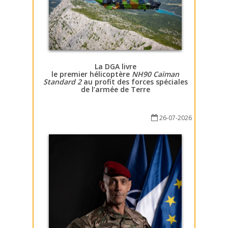
La DGA livre
le premier hélicoptère
NH90 Caïman
Standard 2
au profit des forces spéciales
de l’armée de Terre
26-07-2026