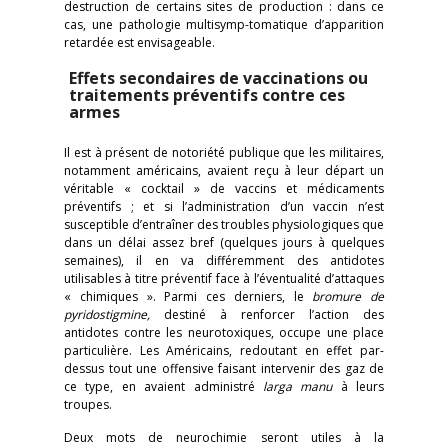
destruction de certains sites de production : dans ce
cas, une pathologie multisymp-tomatique d’apparition
retardée est envisageable.
Effets secondaires de vaccinations ou
traitements préventifs contre ces
armes
Il est à présent de notoriété publique que les militaires,
notamment américains, avaient reçu à leur départ un
véritable « cocktail » de vaccins et médicaments
préventifs ; et si l’administration d’un vaccin n’est
susceptible d’entraîner des troubles physiologiques que
dans un délai assez bref (quelques jours à quelques
semaines), il en va différemment des antidotes
utilisables à titre préventif face à l’éventualité d’attaques
« chimiques ». Parmi ces derniers, le
bromure de
pyridostigmine,
destiné à renforcer l’action des
antidotes contre les neurotoxiques, occupe une place
particulière. Les Américains, redoutant en effet par-
dessus tout une offensive faisant intervenir des gaz de
ce type, en avaient administré
larga manu
à leurs
troupes.
Deux mots de neurochimie seront utiles à la