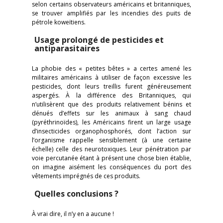
selon certains observateurs américains et britanniques,
se trouver amplifiés par les incendies des puits de
pétrole koweïtiens.
Usage prolongé de pesticides et
antiparasitaires
La phobie des « petites bêtes » a certes amené les
militaires américains à utiliser de façon excessive les
pesticides, dont leurs treillis furent généreusement
aspergés. À la différence des Britanniques, qui
n’utilisèrent que des produits relativement bénins et
dénués d’effets sur les animaux à sang chaud
(pyréthrinoïdes), les Américains firent un large usage
d’insecticides organophosphorés, dont l’action sur
l’organisme rappelle sensiblement (à une certaine
échelle) celle des neurotoxiques. Leur pénétration par
voie percutanée étant à présent une chose bien établie,
on imagine aisément les conséquences du port des
vêtements imprégnés de ces produits.
Quelles
conclusions ?
À vrai dire, il n’y en a aucune !