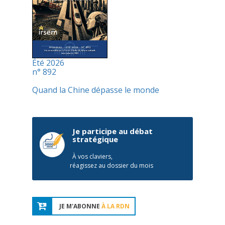
Été 2026
n° 892
Quand la Chine dépasse le monde
Je participe au débat
stratégique
À vos claviers,
réagissez au dossier du mois
JE M'ABONNE
À LA RDN