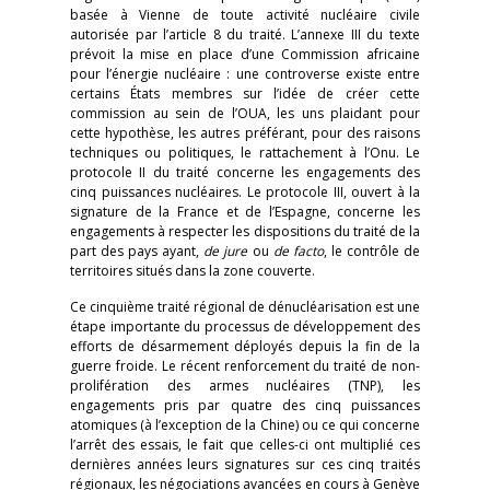
basée à Vienne de toute activité nucléaire civile
autorisée par l’article 8 du traité. L’annexe III du texte
prévoit la mise en place d’une Commission africaine
pour l’énergie nucléaire : une controverse existe entre
certains États membres sur l’idée de créer cette
commission au sein de l’OUA, les uns plaidant pour
cette hypothèse, les autres préférant, pour des raisons
techniques ou politiques, le rattachement à l’Onu. Le
protocole II du traité concerne les engagements des
cinq puissances nucléaires. Le protocole III, ouvert à la
signature de la France et de l’Espagne, concerne les
engagements à respecter les dispositions du traité de la
part des pays ayant,
de
jure
ou
de facto
, le contrôle de
territoires situés dans la zone couverte.
Ce cinquième traité régional de dénucléarisation est une
étape importante du processus de développement des
efforts de désarmement déployés depuis la fin de la
guerre froide. Le récent renforcement du traité de non-
prolifération des armes nucléaires (TNP), les
engagements pris par quatre des cinq puissances
atomiques (à l’exception de la Chine) ou ce qui concerne
l’arrêt des essais, le fait que celles-ci ont multiplié ces
dernières années leurs signatures sur ces cinq traités
régionaux, les négociations avancées en cours à Genève