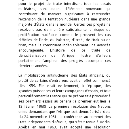
pour le projet de traité interdisant tous les essais
nucléaires, sont autant d’éléments nouveaux qui
contribuent de manière significative à restreindre
l’extension de la tentation nucléaire dans une grande
majorité d’États dans le monde. Certes ces projets ne
résolvent pas de manière satisfaisante le risque de
prolifération nucléaire, comme le prouvent les cas
difficiles de l’Inde, du Pakistan, d’Israël, de l’Irak ou de
l’Iran, mais ils constituent indéniablement une avancée
encourageante. L’histoire de ce traité de
dénucléarisation de l’Afrique illustre d’ailleurs
parfaitement l’ampleur des progrès accomplis ces
dernières années.
La mobilisation antinucléaire des États africains, ou
plutôt de certains d’entre eux, avait en effet commencé
dès 1959. Elle visait évidemment, à l’époque, des
grandes puissances et leurs campagnes d’essais, et tout
particulièrement la France qui se préparait à procéder à
ses premiers essais au Sahara (le premier eut lieu le
13 février 1960). La première résolution des Nations
unies demandant que l’Afrique soit dénucléarisée date
du 24 novembre 1961. La conférence au sommet des
États indépendants d’Afrique, qui s’était tenue à Addis-
Abéba en mai 1963, avait adopté une résolution