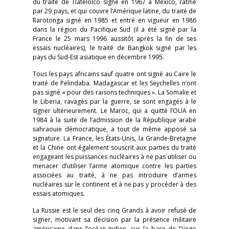
du traité de Tlatelolco signé en 1967 à Mexico, ratifié
par 29 pays, et qui couvre l’Amérique latine, du traité de
Rarotonga signé en 1985 et entré en vigueur en 1986
dans la région du Pacifique Sud (il a été signé par la
France le 25 mars 1996 aussitôt après la fin de ses
essais nucléaires), le traité de Bangkok signé par les
pays du Sud-Est asiatique en décembre 1995.
Tous les pays africains sauf quatre ont signé au Caire le
traité de Pelindaba. Madagascar et les Seychelles n’ont
pas signé « pour des raisons techniques ». La Somalie et
le Liberia, ravagés par la guerre, se sont engagés à le
signer ultérieurement. Le Maroc, qui a quitté l’OUA en
1984 à la suite de l’admission de la République arabe
sahraouie démocratique, a tout de même apposé sa
signature. La France, les États-Unis, la Grande-Bretagne
et la Chine ont également souscrit aux parties du traité
engageant les puissances nucléaires à ne pas utiliser ou
menacer d’utiliser l’arme atomique contre les parties
associées au traité, à ne pas introduire d’armes
nucléaires sur le continent et à ne pas y procéder à des
essais atomiques.
La Russie est le seul des cinq Grands à avoir refusé de
signer, motivant sa décision par la présence militaire
américaine dans l’océan Indien, sur la base de Diego