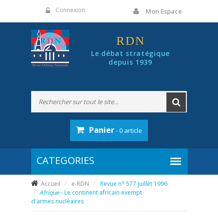
Panneau de gestion des cookies
Connexion
Mon Espace
RDN
Le débat stratégique
depuis 1939
Panier
- 0 article
Accueil
e-RDN
Revue n° 577 Juillet 1996
Afrique
- Le continent africain exempt
d'armes nucléaires