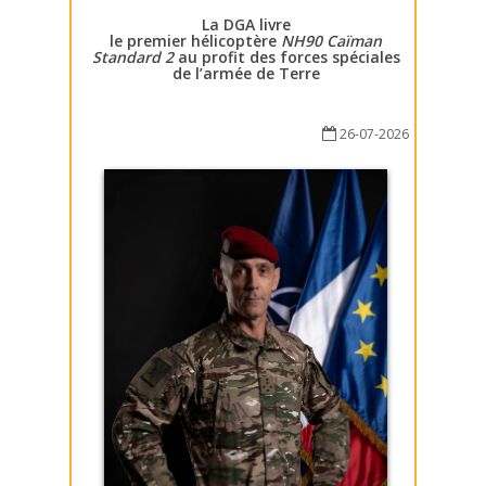
La DGA livre
le premier hélicoptère
NH90 Caïman
Standard 2
au profit des forces spéciales
de l’armée de Terre
26-07-2026