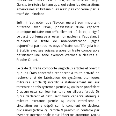
Garcia, territoire britannique, qui selon les déclarations
américaines et britanniques n’est pas concerné par le
traité de Pelindaba.
Enfin, il faut noter que l’Égypte, malgré son important
différend avec Israël, possesseur d’une capacité
atomique militaire non officiellement déclarée, a signé
ce traité qui l’engage à rester non nucléaire, l’appelant à
rejoindre le traité de non-prolifération (signé
aujourd’hui par tous les pays africains sauf l’Angola !) et
à établir avec ses voisins arabes un traité comparable
définissant une zone exempte d’armes nucléaires au
Proche-Orient.
Le texte du traité comporte vingt-deux articles et prévoit
que les États concernés renoncent à toute activité de
recherche et de fabrication de systèmes atomiques
militaires (article 3), interdit le stationnement sur leur
territoire de tels systèmes (article 4), qu’ils ne procèdent
à aucun essai sur leur territoire ou ailleurs (article 5),
qu’ils déclarent et détruisent toute capacité atomique
militaire existante (article 6), qu’ils interdisent la
circulation ou le dépôt sur le continent de déchets
nucléaires (article 7). L’article 9 prévoit un contrôle par
l’Agence internationale pour l’énergie atomique (AIEA)