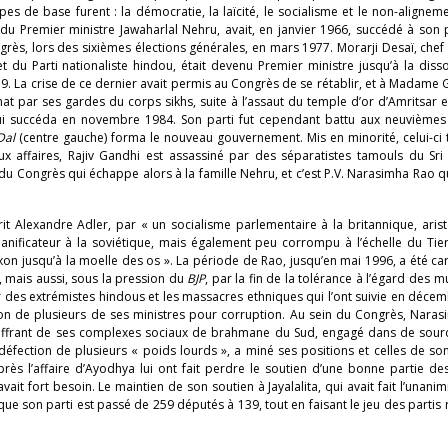
es de base furent : la démocratie, la laïcité, le socialisme et le non-aligneme
 du Premier ministre Jawaharlal Nehru, avait, en janvier 1966, succédé à son
grès, lors des sixièmes élections générales, en mars 1977. Morarji Desaï, chef
et du Parti nationaliste hindou, était devenu Premier ministre jusqu’à la diss
9. La crise de ce dernier avait permis au Congrès de se rétablir, et à Madame
at par ses gardes du corps sikhs, suite à l’assaut du temple d’or d’Amritsar en
, lui succéda en novembre 1984. Son parti fut cependant battu aux neuvièmes
Dal
(centre gauche) forma le nouveau gouvernement. Mis en minorité, celui-ci
ux affaires, Rajiv Gandhi est assassiné par des séparatistes tamouls du Sri
 du Congrès qui échappe alors à la famille Nehru, et c’est P.V. Narasimha Rao q
t Alexandre Adler, par « un socialisme parlementaire à la britannique, aris
lanificateur à la soviétique, mais également peu corrompu à l’échelle du Tie
on jusqu’à la moelle des os ». La période de Rao, jusqu’en mai 1996, a été ca
 mais aussi, sous la pression du
BJP
, par la fin de la tolérance à l’égard des 
des extrémistes hindous et les massacres ethniques qui l’ont suivie en déce
on de plusieurs de ses ministres pour corruption. Au sein du Congrès, Naras
 souffrant de ses complexes sociaux de brahmane du Sud, engagé dans de sourd
défection de plusieurs « poids lourds », a miné ses positions et celles de son
rès l’affaire d’Ayodhya lui ont fait perdre le soutien d’une bonne partie de
vait fort besoin. Le maintien de son soutien à Jayalalita, qui avait fait l’unanim
 que son parti est passé de 259 députés à 139, tout en faisant le jeu des partis