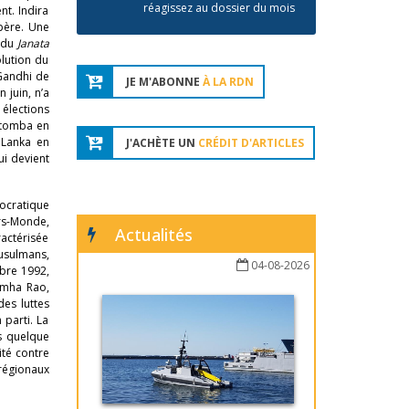
réagissez au dossier du mois
nt. Indira
 père. Une
 du
Janata
olution du
 Gandhi de
JE M'ABONNE
À LA RDN
 juin, n’a
 élections
 tomba en
 Lanka en
J'ACHÈTE UN
CRÉDIT D'ARTICLES
ui devient
tocratique
rs-Monde,
Actualités
ractérisée
musulmans,
04-08-2026
mbre 1992,
imha Rao,
es luttes
 parti. La
s quelque
ité contre
 régionaux