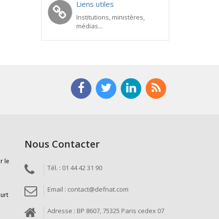
Liens utiles
Institutions, ministères,
médias...
Nous Contacter
r le
Tél. : 01 44 42 31 90
Email : contact@defnat.com
ourt
Adresse : BP 8607, 75325 Paris cedex 07