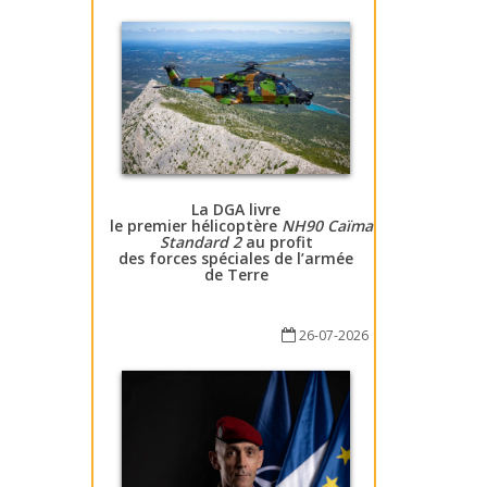
La DGA livre
le premier hélicoptère
NH90 Caïman
Standard 2
au profit
des forces spéciales de l’armée
de Terre
26-07-2026