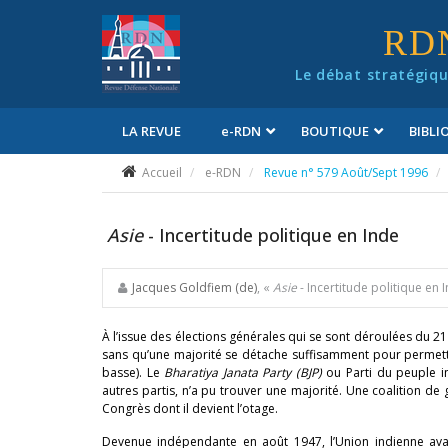
Panneau de gestion des cookies
RD
Le débat stratégiqu
LA REVUE
e
-RDN
BOUTIQUE
BIBL
Conditions générales de vente
Accueil
e-RDN
Revue n° 579 Août/Sept 1996
Asie
- Incertitude politique en Inde
Jacques Goldfiem (de)
, «
Asie
- Incertitude politique en 
À l’issue des élections générales qui se sont déroulées du 21
sans qu’une majorité se détache suffisamment pour permettr
basse). Le
Bharatiya Janata Party (BJP)
ou Parti du peuple ind
autres partis, n’a pu trouver une majorité. Une coalition de
Congrès dont il devient l’otage.
Devenue indépendante en août 1947, l’Union indienne avai