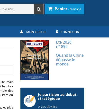
Panier
- 0 article
MON ESPACE
CONNEXION
Été 2026
n° 892
Quand la Chine
dépasse le
monde
uite, mais
(Chambre
semble des
Je participe au débat
u Parti du
stratégique
À vos claviers,
, et plus