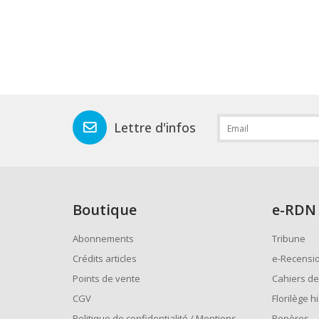
Lettre d'infos
Boutique
e
-RDN
Abonnements
Tribune
Crédits articles
e-Recensi
Points de vente
Cahiers de
CGV
Florilège h
Politique de confidentialité / Mentions
Repères