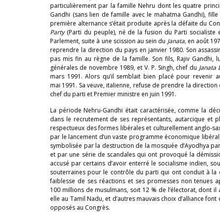
particulièrement par la famille Nehru dont les quatre princip
Gandhi (sans lien de famille avec le mahatma Gandhi), fille
première alternance s’était produite après la défaite du Con
Party
(Parti du peuple), né de la fusion du Parti socialiste 
Parlement, suite à une scission au sein du
Janata,
en août 197
reprendre la direction du pays en janvier 1980. Son assassin
pas mis fin au règne de la famille. Son fils, Rajiv Gandhi
générales de novembre 1989, et V. P. Singh, chef du
Janata 
mars 1991. Alors qu’il semblait bien placé pour revenir a
mai 1991. Sa veuve, italienne, refuse de prendre la direction
chef du parti et Premier ministre en juin 1991.
La période Nehru-Gandhi était caractérisée, comme la décri
dans le recrutement de ses représentants, autarcique et p
respectueux des formes libérales et culturellement anglo-sax
par le lancement d’un vaste programme économique libéral,
symbolisée par la destruction de la mosquée d’Ayodhya par 
et par une série de scandales qui ont provoqué la démissi
accusé par certains d’avoir enterré le socialisme indien,
souterraines pour le contrôle du parti qui ont conduit à la 
faiblesse de ses réactions et ses promesses non tenues ap
100 millions de musulmans, soit 12 % de l’électorat, dont il a
elle au Tamil Nadu, et d’autres mauvais choix d’alliance font
opposés au Congrès.