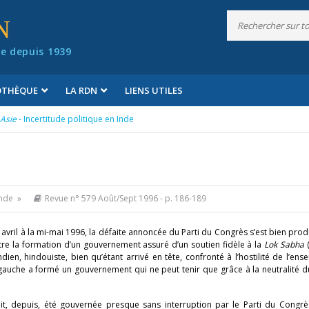
N
e depuis 1939
IOTHÈQUE
LA RDN
LIENS UTILES
Asie
- Incertitude politique en Inde
Inde »
Revue n° 579 Août/Sept 1996
- p. 186-189
 avril à la mi-mai 1996, la défaite annoncée du Parti du Congrès s’est bien prod
e la formation d’un gouvernement assuré d’un soutien fidèle à la
Lok Sabha
ien, hindouiste, bien qu’étant arrivé en tête, confronté à l’hostilité de l’en
 gauche a formé un gouvernement qui ne peut tenir que grâce à la neutralité d
t, depuis, été gouvernée presque sans interruption par le Parti du Congrès