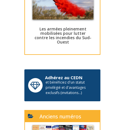
Les armées pleinement
mobilisées pour lutter
contre les incendies du Sud-
Ouest
Adhérez au CEDN
et bénéficiez d'un statut
privilégié et d'avantages
exclusifs (invitations...)
Anciens numéros