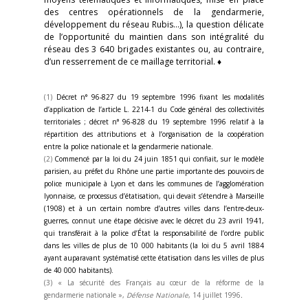
des centres opérationnels de la gendarmerie,
développement du réseau Rubis…), la question délicate
de l’opportunité du maintien dans son intégralité du
réseau des 3 640 brigades existantes ou, au contraire,
d’un resserrement de ce maillage territorial. ♦
(1)
Décret n° 96-827 du 19 septembre 1996 fixant les modalités
d’application de l’article L. 2214-1 du Code général des collectivités
territoriales ; décret n° 96-828 du 19 septembre 1996 relatif à la
répartition des attributions et à l’organisation de la coopération
entre la police nationale et la gendarmerie nationale.
(2)
Commencé par la loi du 24 juin 1851 qui confiait, sur le modèle
parisien, au préfet du Rhône une partie importante des pouvoirs de
police municipale à Lyon et dans les communes de l’agglomération
lyonnaise, ce processus d’étatisation, qui devait s’étendre à Marseille
(1908) et à un certain nombre d’autres villes dans l’entre-deux-
guerres, connut une étape décisive avec le décret du 23 avril 1941,
qui transférait à la police d’État la responsabilité de l’ordre public
dans les villes de plus de 10 000 habitants (la loi du 5 avril 1884
ayant auparavant systématisé cette étatisation dans les villes de plus
de 40 000 habitants).
(3)
« La sécurité des Français au cœur de la réforme de la
gendarmerie nationale »,
Défense Nationale
, 14 juillet 1996
.