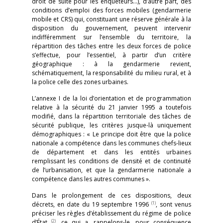
droit de suite pour les enquêteurs…), d’autre part, des
conditions d’emploi des forces mobiles (gendarmerie
mobile et CRS) qui, constituant une réserve générale à la
disposition du gouvernement, peuvent intervenir
indifféremment sur l’ensemble du territoire, la
répartition des tâches entre les deux forces de police
s’effectue, pour l’essentiel, à partir d’un critère
géographique : à la gendarmerie revient,
schématiquement, la responsabilité du milieu rural, et à
la police celle des zones urbaines.
L’annexe I de la loi d’orientation et de programmation
relative à la sécurité du 21 janvier 1995 a toutefois
modifié, dans la répartition territoriale des tâches de
sécurité publique, les critères jusque-là uniquement
démographiques : « Le principe doit être que la police
nationale a compétence dans les communes chefs-lieux
de département et dans les entités urbaines
remplissant les conditions de densité et de continuité
de l’urbanisation, et que la gendarmerie nationale a
compétence dans les autres communes ».
Dans le prolongement de ces dispositions, deux
(1)
décrets, en date du 19 septembre 1996
, sont venus
préciser les règles d’établissement du régime de police
(2)
d’État
, ce qui a, rappelons-le, pour conséquence