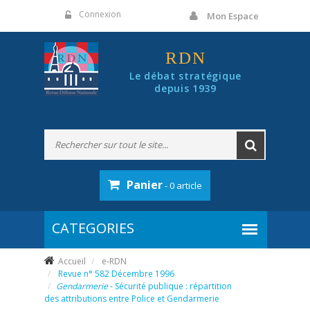
Panneau de gestion des cookies
Connexion
Mon Espace
RDN
Le débat stratégique
depuis 1939
Panier
- 0 article
Accueil
e-RDN
Revue n° 582 Décembre 1996
Gendarmerie
- Sécurité publique : répartition
des attributions entre Police et Gendarmerie