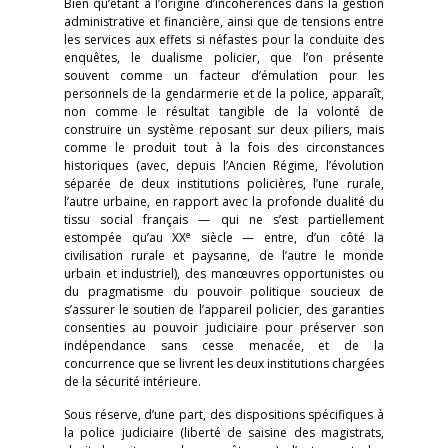
Bien qu’étant à l’origine d’incohérences dans la gestion
administrative et financière, ainsi que de tensions entre
les services aux effets si néfastes pour la conduite des
enquêtes, le dualisme policier, que l’on présente
souvent comme un facteur d’émulation pour les
personnels de la gendarmerie et de la police, apparaît,
non comme le résultat tangible de la volonté de
construire un système reposant sur deux piliers, mais
comme le produit tout à la fois des circonstances
historiques (avec, depuis l’Ancien Régime, l’évolution
séparée de deux institutions policières, l’une rurale,
l’autre urbaine, en rapport avec la profonde dualité du
tissu social français — qui ne s’est partiellement
e
estompée qu’au XX
siècle — entre, d’un côté la
civilisation rurale et paysanne, de l’autre le monde
urbain et industriel), des manœuvres opportunistes ou
du pragmatisme du pouvoir politique soucieux de
s’assurer le soutien de l’appareil policier, des garanties
consenties au pouvoir judiciaire pour préserver son
indépendance sans cesse menacée, et de la
concurrence que se livrent les deux institutions chargées
de la sécurité intérieure.
Sous réserve, d’une part, des dispositions spécifiques à
la police judiciaire (liberté de saisine des magistrats,