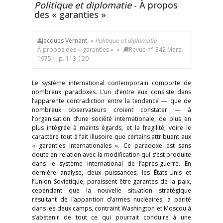
Politique et diplomatie
- À propos
des « garanties »
Jacques Vernant
, «
Politique et diplomatie
-
À propos des « garanties » »
Revue n° 342 Mars
1975
- p. 113-120
Le système international contemporain comporte de
nombreux paradoxes. L’un d’entre eux consiste dans
l’apparente contradiction entre la tendance — que de
nombreux observateurs croient constater — à
l’organisation d’une société internationale, de plus en
plus intégrée à maints égards, et la fragilité, voire le
caractère tout à fait illusoire que certains attribuent aux
« garanties internationales ». Ce paradoxe est sans
doute en relation avec la modification qui s’est produite
dans le système international de l’après-guerre. En
dernière analyse, deux puissances, les États-Unis et
l’Union Soviétique, paraissent être garantes de la paix,
cependant que la nouvelle situation stratégique
résultant de l’apparition d’armes nucléaires, à parité
dans les deux camps, contraint Washington et Moscou à
s’abstenir de tout ce qui pourrait conduire à une