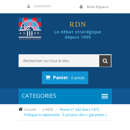
Panneau de gestion des cookies
Connexion
Mon Espace
RDN
Le débat stratégique
depuis 1939
Panier
- 0 article
Accueil
e-RDN
Revue n° 342 Mars 1975
Politique et diplomatie
- À propos des « garanties »