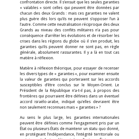
confrontation directe. Il s’ensuit que les seules garanties
« valables » sont celles qui peuvent être données par
chacun des deux Grands : mais ces garanties ne valent
plus guère dès lors qu’ils ne peuvent s’opposer l’un à
l’autre. Comme cette neutralisation réciproque des deux
Grands au niveau des conflits militaires n’a pas pour
conséquence d’arrêter les évolutions et de résorber les
crises dans les régions du globe où il s’en produit, les
garanties qu’ils peuvent donner ne sont pas, en règle
générale, absolument rassurantes. Il y a là en tout cas
matière à réflexion.
Matière à réflexion théorique, pour essayer de recenser
les divers types de « garanties », pour examiner ensuite
la valeur de garanties qui porteraient sur les accords
susceptibles d’être conclus sur le Moyen-Orient. Le
Président de la République n’a-t-il pas, à propos des
frontières qui pourraient être définies dans un éventuel
accord israélo-arabe, indiqué qu’elles devraient être
non seulement reconnues mais « garanties » ?
Au sens le plus large, les garanties internationales
peuvent être définies comme l’engagement pris par un
État ou plusieurs États de maintenir un statu quo donné,
en protégeant l’indépendance, l’intégrité territoriale ou