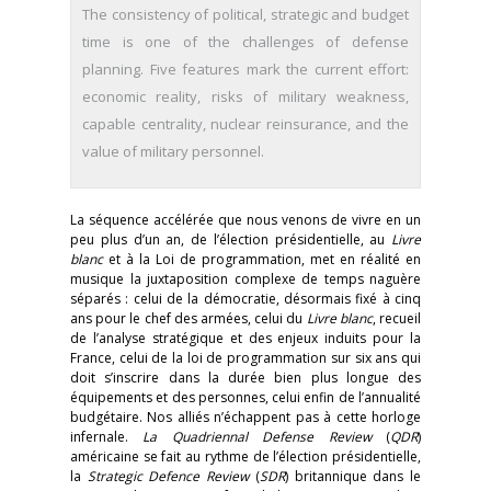
The consistency of political, strategic and budget
time is one of the challenges of defense
planning. Five features mark the current effort:
economic reality, risks of military weakness,
capable centrality, nuclear reinsurance, and the
value of military personnel.
La séquence accélérée que nous venons de vivre en un
peu plus d’un an, de l’élection présidentielle, au
Livre
blanc
et à la Loi de programmation, met en réalité en
musique la juxtaposition complexe de temps naguère
séparés : celui de la démocratie, désormais fixé à cinq
ans pour le chef des armées, celui du
Livre blanc
, recueil
de l’analyse stratégique et des enjeux induits pour la
France, celui de la loi de programmation sur six ans qui
doit s’inscrire dans la durée bien plus longue des
équipements et des personnes, celui enfin de l’annualité
budgétaire. Nos alliés n’échappent pas à cette horloge
infernale.
La Quadriennal Defense
Review
(
QDR
)
américaine se fait au rythme de l’élection présidentielle,
la
Strategic Defence Review
(
SDR
) britannique dans le