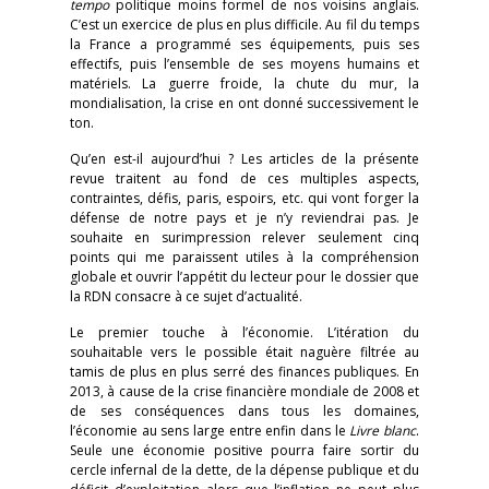
tempo
politique moins formel de nos voisins anglais.
C’est un exercice de plus en plus difficile. Au fil du temps
la France a programmé ses équipements, puis ses
effectifs, puis l’ensemble de ses moyens humains et
matériels. La guerre froide, la chute du mur, la
mondialisation, la crise en ont donné successivement le
ton.
Qu’en est-il aujourd’hui ? Les articles de la présente
revue traitent au fond de ces multiples aspects,
contraintes, défis, paris, espoirs, etc. qui vont forger la
défense de notre pays et je n’y reviendrai pas. Je
souhaite en surimpression relever seulement cinq
points qui me paraissent utiles à la compréhension
globale et ouvrir l’appétit du lecteur pour le dossier que
la RDN consacre à ce sujet d’actualité.
Le premier touche à l’économie. L’itération du
souhaitable vers le possible était naguère filtrée au
tamis de plus en plus serré des finances publiques. En
2013, à cause de la crise financière mondiale de 2008 et
de ses conséquences dans tous les domaines,
l’économie au sens large entre enfin dans le
Livre blanc
.
Seule une économie positive pourra faire sortir du
cercle infernal de la dette, de la dépense publique et du