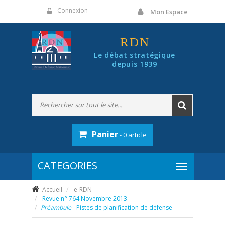
Panneau de gestion des cookies
Connexion
Mon Espace
RDN
Le débat stratégique
depuis 1939
Panier
- 0 article
Accueil
e-RDN
Revue n° 764 Novembre 2013
Préambule
- Pistes de planification de défense