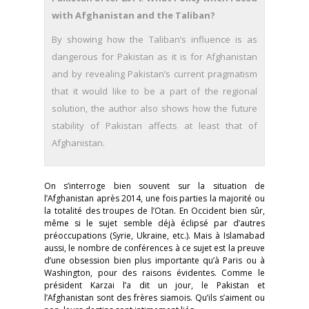
with Afghanistan and the Taliban?
By showing how the Taliban’s influence is as
dangerous for Pakistan as it is for Afghanistan
and by revealing Pakistan’s current pragmatism
that it would like to be a part of the regional
solution, the author also shows how the future
stability of Pakistan affects at least that of
Afghanistan.
On s’interroge bien souvent sur la situation de
l’Afghanistan après 2014, une fois parties la majorité ou
la totalité des troupes de l’Otan. En Occident bien sûr,
même si le sujet semble déjà éclipsé par d’autres
préoccupations (Syrie, Ukraine, etc.). Mais à Islamabad
aussi, le nombre de conférences à ce sujet est la preuve
d’une obsession bien plus importante qu’à Paris ou à
Washington, pour des raisons évidentes. Comme le
président Karzai l’a dit un jour, le Pakistan et
l’Afghanistan sont des frères siamois. Qu’ils s’aiment ou