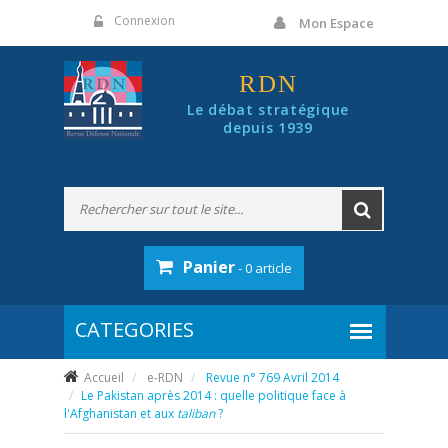
Panneau de gestion des cookies
Connexion
Mon Espace
RDN
Le débat stratégique
depuis 1939
Panier
- 0 article
Accueil
e-RDN
Revue n° 769 Avril 2014
Le Pakistan après 2014 : quelle politique face à
l'Afghanistan et aux
taliban
?